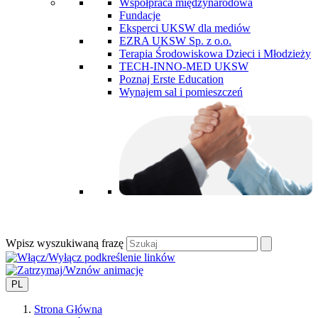
Współpraca międzynarodowa
Fundacje
Eksperci UKSW dla mediów
EZRA UKSW Sp. z o.o.
Terapia Środowiskowa Dzieci i Młodzieży
TECH-INNO-MED UKSW
Poznaj Erste Education
Wynajem sal i pomieszczeń
Wpisz wyszukiwaną frazę
PL
Strona Główna