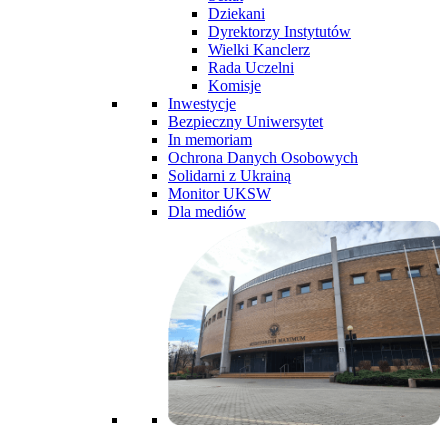
Dziekani
Dyrektorzy Instytutów
Wielki Kanclerz
Rada Uczelni
Komisje
Inwestycje
Bezpieczny Uniwersytet
In memoriam
Ochrona Danych Osobowych
Solidarni z Ukrainą
Monitor UKSW
Dla mediów