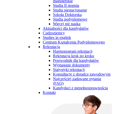
magisterskie
Studia II stopnia
Studia niestacjonarne
Szkoła Doktorska
Studia podyplomowe
Więcej niż nauka
Aktualności dla kandydatów
Cudzoziemcy
Studies in english
Centrum Kształcenia Podyplomowego
Rekrutacja
Harmonogram rekrutacji
Rekrutacja krok po kroku
Przewodnik dla kandydatów
Wymagane dokumenty
Statystyki rekrutacji
Konsultacje z doradcą zawodowym
Najczęściej zadawane pytania
(FAQ)
Kandydaci z niepełnosprawnością
Kontakt