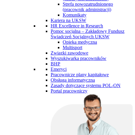
Strefa nowozatrudnionego
(pracownik administracji)
Komunikaty
Kariera na UKSW
HR Excellence in Research
Pomoc socjalna – Zakładowy Fundusz
Świadczeń Socjalnych UKSW
Opieka medyczna
Multisport
Związki zawodowe
Wyszukiwarka pracowników
BHP
Emeryci
Pracownicze plany kapitałowe
Obsługa informatyczna
Zasady dotyczące systemu POL-ON
Portal pracowniczy