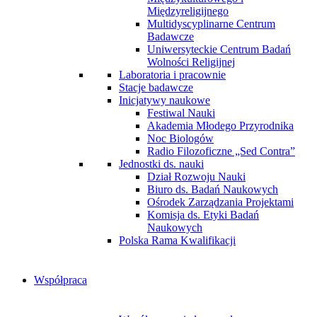
Międzyreligijnego
Multidyscyplinarne Centrum
Badawcze
Uniwersyteckie Centrum Badań
Wolności Religijnej
Laboratoria i pracownie
Stacje badawcze
Inicjatywy naukowe
Festiwal Nauki
Akademia Młodego Przyrodnika
Noc Biologów
Radio Filozoficzne „Sed Contra”
Jednostki ds. nauki
Dział Rozwoju Nauki
Biuro ds. Badań Naukowych
Ośrodek Zarządzania Projektami
Komisja ds. Etyki Badań
Naukowych
Polska Rama Kwalifikacji
Współpraca