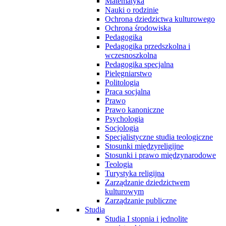
Matematyka
Nauki o rodzinie
Ochrona dziedzictwa kulturowego
Ochrona środowiska
Pedagogika
Pedagogika przedszkolna i
wczesnoszkolna
Pedagogika specjalna
Pielęgniarstwo
Politologia
Praca socjalna
Prawo
Prawo kanoniczne
Psychologia
Socjologia
Specjalistyczne studia teologiczne
Stosunki międzyreligijne
Stosunki i prawo międzynarodowe
Teologia
Turystyka religijna
Zarządzanie dziedzictwem
kulturowym
Zarządzanie publiczne
Studia
Studia I stopnia i jednolite