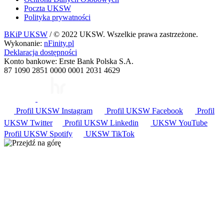
Poczta UKSW
Polityka prywatności
BKiP UKSW
/ © 2022 UKSW. Wszelkie prawa zastrzeżone.
Wykonanie:
nFinity.pl
Deklaracja dostępności
Konto bankowe: Erste Bank Polska S.A.
87 1090 2851 0000 0001 2031 4629
Profil UKSW
Instagram
Profil UKSW
Facebook
Profil
UKSW
Twitter
Profil UKSW
Linkedin
UKSW
YouTube
Profil UKSW
Spotify
UKSW TikTok