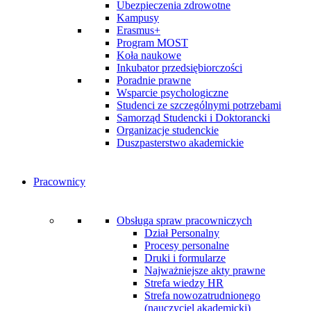
Ubezpieczenia zdrowotne
Kampusy
Erasmus+
Program MOST
Koła naukowe
Inkubator przedsiębiorczości
Poradnie prawne
Wsparcie psychologiczne
Studenci ze szczególnymi potrzebami
Samorząd Studencki i Doktorancki
Organizacje studenckie
Duszpasterstwo akademickie
Pracownicy
Obsługa spraw pracowniczych
Dział Personalny
Procesy personalne
Druki i formularze
Najważniejsze akty prawne
Strefa wiedzy HR
Strefa nowozatrudnionego
(nauczyciel akademicki)