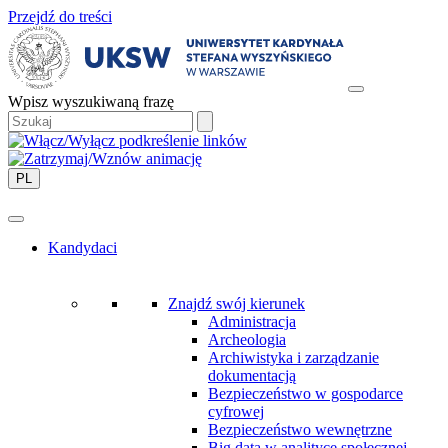
Przejdź do treści
Wpisz wyszukiwaną frazę
PL
Kandydaci
Znajdź swój kierunek
Administracja
Archeologia
Archiwistyka i zarządzanie
dokumentacją
Bezpieczeństwo w gospodarce
cyfrowej
Bezpieczeństwo wewnętrzne
Big data w analityce społecznej