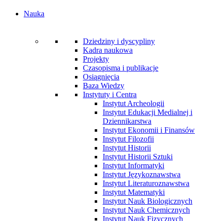
Nauka
Dziedziny i dyscypliny
Kadra naukowa
Projekty
Czasopisma i publikacje
Osiągnięcia
Baza Wiedzy
Instytuty i Centra
Instytut Archeologii
Instytut Edukacji Medialnej i
Dziennikarstwa
Instytut Ekonomii i Finansów
Instytut Filozofii
Instytut Historii
Instytut Historii Sztuki
Instytut Informatyki
Instytut Językoznawstwa
Instytut Literaturoznawstwa
Instytut Matematyki
Instytut Nauk Biologicznych
Instytut Nauk Chemicznych
Instytut Nauk Fizycznych