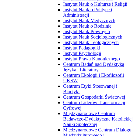
Instytut Nauk o Kulturze i Religii
Instytut Nauk o Polityce i
Administracji
Instytut Nauk Medycznych
Instytut Nauk o Rodzinie
Instytut Nauk Prawnych
Instytut Nauk Socjologicznych
Instytut Nauk Teologicznych
Instytut Pedagogiki
Instytut Psychologii
Instytut Prawa Kanonicznego
Centrum Badań nad Dydaktyką
Języka i Literatury
Centrum Ekologii i Ekofilozofii
UKSW
Centrum Etyki Stosowanej i
Bioetyki
Centrum Gospodarki Światowej
Centrum Liderów Transformacji
Cyfrowej
Międzynarodowe Centrum
Badawczo-Dydaktyczne Katolickiej
Nauki Społecznej
Międzynarodowe Centrum Dialogu
Międzykulturowego i