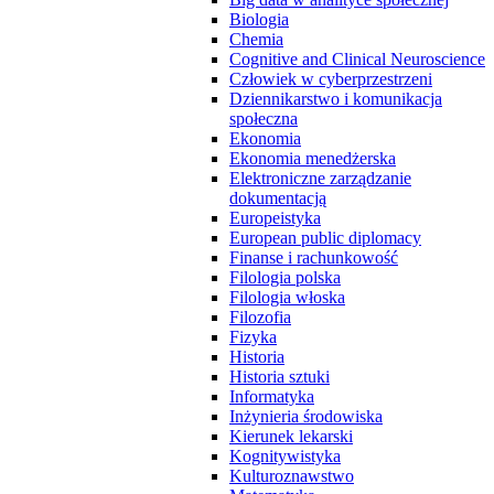
Biologia
Chemia
Cognitive and Clinical Neuroscience
Człowiek w cyberprzestrzeni
Dziennikarstwo i komunikacja
społeczna
Ekonomia
Ekonomia menedżerska
Elektroniczne zarządzanie
dokumentacją
Europeistyka
European public diplomacy
Finanse i rachunkowość
Filologia polska
Filologia włoska
Filozofia
Fizyka
Historia
Historia sztuki
Informatyka
Inżynieria środowiska
Kierunek lekarski
Kognitywistyka
Kulturoznawstwo