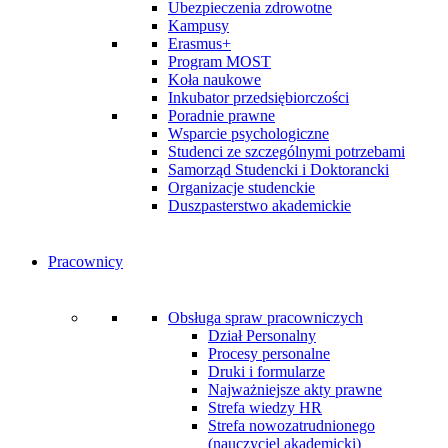
Ubezpieczenia zdrowotne
Kampusy
Erasmus+
Program MOST
Koła naukowe
Inkubator przedsiębiorczości
Poradnie prawne
Wsparcie psychologiczne
Studenci ze szczególnymi potrzebami
Samorząd Studencki i Doktorancki
Organizacje studenckie
Duszpasterstwo akademickie
Pracownicy
Obsługa spraw pracowniczych
Dział Personalny
Procesy personalne
Druki i formularze
Najważniejsze akty prawne
Strefa wiedzy HR
Strefa nowozatrudnionego
(nauczyciel akademicki)