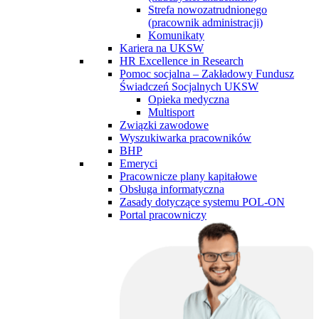
Strefa nowozatrudnionego
(pracownik administracji)
Komunikaty
Kariera na UKSW
HR Excellence in Research
Pomoc socjalna – Zakładowy Fundusz
Świadczeń Socjalnych UKSW
Opieka medyczna
Multisport
Związki zawodowe
Wyszukiwarka pracowników
BHP
Emeryci
Pracownicze plany kapitałowe
Obsługa informatyczna
Zasady dotyczące systemu POL-ON
Portal pracowniczy