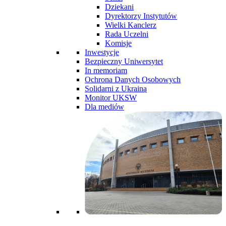
Dziekani
Dyrektorzy Instytutów
Wielki Kanclerz
Rada Uczelni
Komisje
Inwestycje
Bezpieczny Uniwersytet
In memoriam
Ochrona Danych Osobowych
Solidarni z Ukrainą
Monitor UKSW
Dla mediów