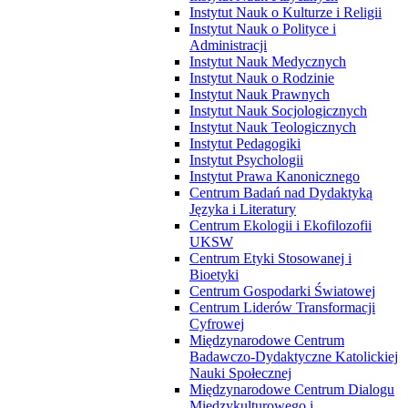
Instytut Nauk o Kulturze i Religii
Instytut Nauk o Polityce i
Administracji
Instytut Nauk Medycznych
Instytut Nauk o Rodzinie
Instytut Nauk Prawnych
Instytut Nauk Socjologicznych
Instytut Nauk Teologicznych
Instytut Pedagogiki
Instytut Psychologii
Instytut Prawa Kanonicznego
Centrum Badań nad Dydaktyką
Języka i Literatury
Centrum Ekologii i Ekofilozofii
UKSW
Centrum Etyki Stosowanej i
Bioetyki
Centrum Gospodarki Światowej
Centrum Liderów Transformacji
Cyfrowej
Międzynarodowe Centrum
Badawczo-Dydaktyczne Katolickiej
Nauki Społecznej
Międzynarodowe Centrum Dialogu
Międzykulturowego i