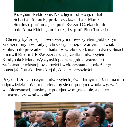
Kolegium Rektorskie. Na zdjęciu od lewej: dr hab.
Sebastian Sikorski, prof. ucz., ks. dr hab. Marek
Stokłosa, prof. ucz., ks. prof. Ryszard Czekalski, dr
hab. Anna Fidelus, prof. ucz., ks. prof. Piotr Tomasik
– Chcemy być sobą – nowoczesnym uniwersytetem publicznym
zakorzenionym w tradycji chrześcijańskiej, otwartym na świat,
zdolnym do prowadzenia badań w wielu dziedzinach i dyscyplinach
– mówił Rektor UKSW zaznaczając, że dla Uniwersytetu
Kardynała Stefana Wyszyńskiego szczególnie ważne jest
zachowanie własnej tożsamości i wykorzystanie „pokaźnego
potencjału” w akademickiej dyskusji o przyszłości.
Przyznał, że na naszym Uniwersytecie, świadomym ciążącej na nim
odpowiedzialności, nie uchylamy się od podejmowania wyzwań
współczesności, musimy je podejmować „rzetelnie, ale – co
najważniejsze – odważnie”.