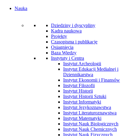
Nauka
Dziedziny i dyscypliny
Kadra naukowa
Projekty
Czasopisma i publikacje
Osiągnięcia
Baza Wiedzy
Instytuty i Centra
Instytut Archeologii
Instytut Edukacji Medialnej i
Dziennikarstwa
Instytut Ekonomii i Finansów
Instytut Filozofii
Instytut Historii
Instytut Historii Sztuki
Instytut Informatyki
Instytut Językoznawstwa
Instytut Literaturoznawstwa
Instytut Matematyki
Instytut Nauk Biologicznych
Instytut Nauk Chemicznych
Instytut Nauk Fizycznych