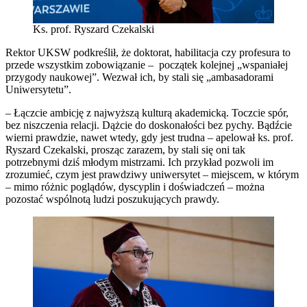
Ks. prof. Ryszard Czekalski
Rektor UKSW podkreślił, że doktorat, habilitacja czy profesura to
przede wszystkim zobowiązanie – początek kolejnej „wspaniałej
przygody naukowej”. Wezwał ich, by stali się „ambasadorami
Uniwersytetu”.
– Łączcie ambicję z najwyższą kulturą akademicką. Toczcie spór,
bez niszczenia relacji. Dążcie do doskonałości bez pychy. Bądźcie
wierni prawdzie, nawet wtedy, gdy jest trudna – apelował ks. prof.
Ryszard Czekalski, prosząc zarazem, by stali się oni tak
potrzebnymi dziś młodym mistrzami. Ich przykład pozwoli im
zrozumieć, czym jest prawdziwy uniwersytet – miejscem, w którym
– mimo różnic poglądów, dyscyplin i doświadczeń – można
pozostać wspólnotą ludzi poszukujących prawdy.