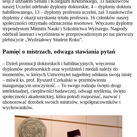
sesji z udziałem Senatu i Kolegium Rektorskiego, 33 naukowców
naszej Uczelni odebrało dyplomy doktorskie, 4 – dyplomy doktora
habilitowanego, 13 – dyplomy profesora uczelni, zaś 3 naukowców
dyplomy z okazji uzyskania tytułu profesora. 16 członków naszej
społeczności otrzymało odznaczenia resortowe. Wręczono dyplomy
stypendystom Ministra Nauki i Szkolnictwa Wyższego. Nagrody
odebrali laureaci i wyróżnieni w przeprowadzonym po raz pierwszy
plebiscycie „Wydziałowy Student Roku”.
Pamięć o mistrzach, odwaga stawiania pytań
– Dzień promocji doktorskich i habilitacyjnych, wręczenia
dyplomów profesorskich oraz wyróżnień i medali należy do
momentów, w których Uniwersytet najpełniej odsłania swoją istotę
– mówił ks. prof. Ryszard Czekalski w przemówieniu
inaugurującym uroczystość. – To swego rodzaju święto drogi
intelektualnej, cierpliwości badawczej, odwagi myślenia, święto
społeczności akademickiej, która potrafi rozpoznać, nazwać i
uhonorować dorobek swoich mistrzów, współpracowników i
wychowanków.