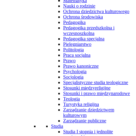
Matematyka
Nauki o rodzinie
Ochrona dziedzictwa kulturowego
Ochrona środowiska
Pedagogika
Pedagogika przedszkolna i
wczesnoszkolna
Pedagogika specjalna
Pielęgniarstwo
Politologia
Praca socjalna
Prawo
Prawo kanoniczne
Psychologia
Socjologia
Specjalistyczne studia teologiczne
Stosunki międzyreligijne
Stosunki i prawo międzynarodowe
Teologia
Turystyka religijna
Zarządzanie dziedzictwem
kulturowym
Zarządzanie publiczne
Studia
Studia I stopnia i jednolite