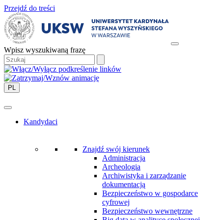
Przejdź do treści
Wpisz wyszukiwaną frazę
PL
Kandydaci
Znajdź swój kierunek
Administracja
Archeologia
Archiwistyka i zarządzanie
dokumentacją
Bezpieczeństwo w gospodarce
cyfrowej
Bezpieczeństwo wewnętrzne
Big data w analityce społecznej