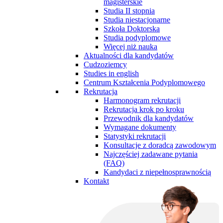
magisterskie
Studia II stopnia
Studia niestacjonarne
Szkoła Doktorska
Studia podyplomowe
Więcej niż nauka
Aktualności dla kandydatów
Cudzoziemcy
Studies in english
Centrum Kształcenia Podyplomowego
Rekrutacja
Harmonogram rekrutacji
Rekrutacja krok po kroku
Przewodnik dla kandydatów
Wymagane dokumenty
Statystyki rekrutacji
Konsultacje z doradcą zawodowym
Najczęściej zadawane pytania
(FAQ)
Kandydaci z niepełnosprawnością
Kontakt