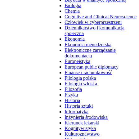
Biologia
Chemia
Cognitive and Clinical Neuroscience
Człowiek w cyberprzestrzeni
Dziennikarstwo i komunikacja
społeczna
Ekonomia
Ekonomia menedżerska
Elektroniczne zarządzanie
dokumentacją
Europeistyka
European public diplomacy
Finanse i rachunkowość
Filologia polska
Filologia włoska
Filozofia
Fizyka
Historia
Historia sztuki
Informatyka
Inżynieria środowiska
Kierunek lekarski
Kognitywistyka
Kulturoznawstwo