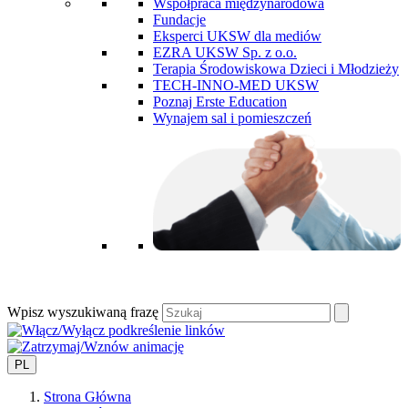
Współpraca międzynarodowa
Fundacje
Eksperci UKSW dla mediów
EZRA UKSW Sp. z o.o.
Terapia Środowiskowa Dzieci i Młodzieży
TECH-INNO-MED UKSW
Poznaj Erste Education
Wynajem sal i pomieszczeń
Wpisz wyszukiwaną frazę
PL
Strona Główna