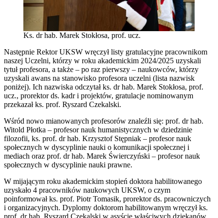
Ks. dr hab. Marek Stokłosa, prof. ucz.
Następnie Rektor UKSW wręczył listy gratulacyjne pracownikom
naszej Uczelni, którzy w roku akademickim 2024/2025 uzyskali
tytuł profesora, a także – po raz pierwszy – naukowców, którzy
uzyskali awans na stanowisko profesora uczelni (lista nazwisk
poniżej). Ich nazwiska odczytał ks. dr hab. Marek Stokłosa, prof.
ucz., prorektor ds. kadr i projektów, gratulacje nominowanym
przekazał ks. prof. Ryszard Czekalski.
Wśród nowo mianowanych profesorów znaleźli się: prof. dr hab.
Witold Płotka – profesor nauk humanistycznych w dziedzinie
filozofii, ks. prof. dr hab. Krzysztof Stępniak – profesor nauk
społecznych w dyscyplinie nauki o komunikacji społecznej i
mediach oraz prof. dr hab. Marek Świerczyński – profesor nauk
społecznych w dyscyplinie nauki prawne.
W mijającym roku akademickim stopień doktora habilitowanego
uzyskało 4 pracowników naukowych UKSW, o czym
poinformował ks. prof. Piotr Tomasik, prorektor ds. pracowniczych
i organizacyjnych. Dyplomy doktorom habilitowanym wręczył ks.
prof. dr hab. Ryszard Czekalski w asyście właściwych dziekanów