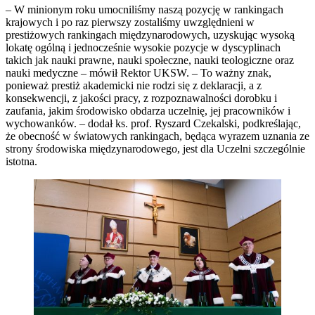
– W minionym roku umocniliśmy naszą pozycję w rankingach
krajowych i po raz pierwszy zostaliśmy uwzględnieni w
prestiżowych rankingach międzynarodowych, uzyskując wysoką
lokatę ogólną i jednocześnie wysokie pozycje w dyscyplinach
takich jak nauki prawne, nauki społeczne, nauki teologiczne oraz
nauki medyczne – mówił Rektor UKSW. – To ważny znak,
ponieważ prestiż akademicki nie rodzi się z deklaracji, a z
konsekwencji, z jakości pracy, z rozpoznawalności dorobku i
zaufania, jakim środowisko obdarza uczelnię, jej pracowników i
wychowanków. – dodał ks. prof. Ryszard Czekalski, podkreślając,
że obecność w światowych rankingach, będąca wyrazem uznania ze
strony środowiska międzynarodowego, jest dla Uczelni szczególnie
istotna.