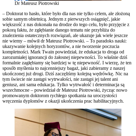
Dr Mateusz Piotrowski
– Doktorat to hasło, które było dla nas nie tylko celem, ale złożoną
sobie samym obietnicą. Jednym z pierwszych osiągnięć, jakie
większość z nas dokonała na drodze do tego celu, było przyjęcie z
pokorą faktu, że zgłębianie danego tematu nie przybliża do
znalezienia ostatecznych rozwiązań, ale ukazuje jak wiele jeszcze
nie wiemy – mówił dr Mateusz Piotrowski. – To paradoks nauki:
ukazywanie kolejnych horyzontów, a nie tworzenie poczucia
kompletności. Mark Twain powiedział, że edukacja to droga od
zarozumiałej ignorancji do żałosnej niepewności. To właśnie dziś
formalnie zagłębiamy się bardziej w tę niepewność. I wierzę, że ten
sposób myślenia to najcenniejszy bagaż, jaki zabieramy z naszej
ukończonej już drogi. Dziś zaczęliśmy kolejną wędrówkę. Nic na
tym świecie nie zastąpi wytrwałości, nie zastąpi jej talent ani
geniusz, ani sama edukacja. Tylko wytrwałość i determinacja są
wszechmocne – powiedział dr Mateusz Piotrowski, życząc nowo
promowanym doktorom rychłego spotkania na uroczystości
wręczenia dyplomów z okazji ukończenia prac habilitacyjnych.