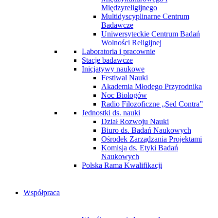
Międzyreligijnego
Multidyscyplinarne Centrum
Badawcze
Uniwersyteckie Centrum Badań
Wolności Religijnej
Laboratoria i pracownie
Stacje badawcze
Inicjatywy naukowe
Festiwal Nauki
Akademia Młodego Przyrodnika
Noc Biologów
Radio Filozoficzne „Sed Contra”
Jednostki ds. nauki
Dział Rozwoju Nauki
Biuro ds. Badań Naukowych
Ośrodek Zarządzania Projektami
Komisja ds. Etyki Badań
Naukowych
Polska Rama Kwalifikacji
Współpraca