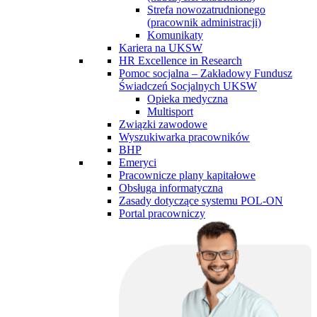
Strefa nowozatrudnionego
(pracownik administracji)
Komunikaty
Kariera na UKSW
HR Excellence in Research
Pomoc socjalna – Zakładowy Fundusz
Świadczeń Socjalnych UKSW
Opieka medyczna
Multisport
Związki zawodowe
Wyszukiwarka pracowników
BHP
Emeryci
Pracownicze plany kapitałowe
Obsługa informatyczna
Zasady dotyczące systemu POL-ON
Portal pracowniczy