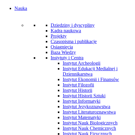
Nauka
Dziedziny i dyscypliny
Kadra naukowa
Projekty
Czasopisma i publikacje
Osiągnięcia
Baza Wiedzy
Instytuty i Centra
Instytut Archeologii
Instytut Edukacji Medialnej i
Dziennikarstwa
Instytut Ekonomii i Finansów
Instytut Filozofii
Instytut Historii
Instytut Historii Sztuki
Instytut Informatyki
Instytut Językoznawstwa
Instytut Literaturoznawstwa
Instytut Matematyki
Instytut Nauk Biologicznych
Instytut Nauk Chemicznych
Instytut Nauk Fizycznych