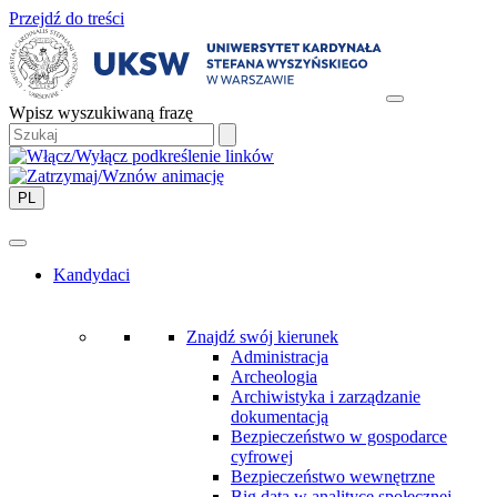
Przejdź do treści
Wpisz wyszukiwaną frazę
PL
Kandydaci
Znajdź swój kierunek
Administracja
Archeologia
Archiwistyka i zarządzanie
dokumentacją
Bezpieczeństwo w gospodarce
cyfrowej
Bezpieczeństwo wewnętrzne
Big data w analityce społecznej