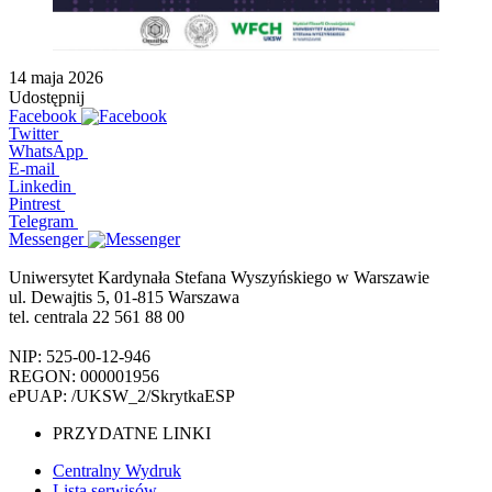
14 maja 2026
Udostępnij
Facebook
Twitter
WhatsApp
E-mail
Linkedin
Pintrest
Telegram
Messenger
Uniwersytet Kardynała Stefana Wyszyńskiego w Warszawie
ul. Dewajtis 5, 01-815 Warszawa
tel. centrala 22 561 88 00
NIP: 525-00-12-946
REGON: 000001956
ePUAP: /UKSW_2/SkrytkaESP
PRZYDATNE LINKI
Centralny Wydruk
Lista serwisów