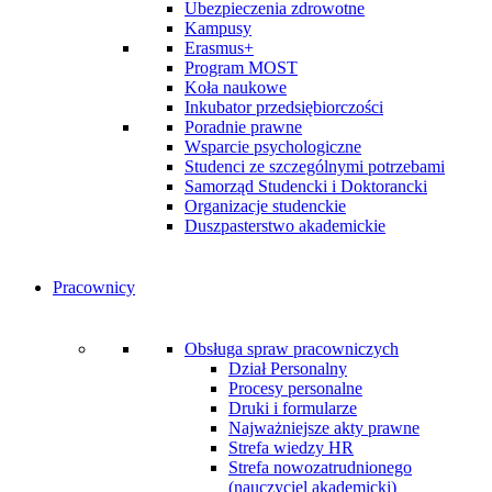
Ubezpieczenia zdrowotne
Kampusy
Erasmus+
Program MOST
Koła naukowe
Inkubator przedsiębiorczości
Poradnie prawne
Wsparcie psychologiczne
Studenci ze szczególnymi potrzebami
Samorząd Studencki i Doktorancki
Organizacje studenckie
Duszpasterstwo akademickie
Pracownicy
Obsługa spraw pracowniczych
Dział Personalny
Procesy personalne
Druki i formularze
Najważniejsze akty prawne
Strefa wiedzy HR
Strefa nowozatrudnionego
(nauczyciel akademicki)