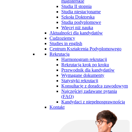
magisterskie
Studia II stopnia
Studia niestacjonarne
Szkoła Doktorska
Studia podyplomowe
Więcej niż nauka
Aktualności dla kandydatów
Cudzoziemcy
Studies in english
Centrum Kształcenia Podyplomowego
Rekrutacja
Harmonogram rekrutacji
Rekrutacja krok po kroku
Przewodnik dla kandydatów
Wymagane dokumenty
Statystyki rekrutacji
Konsultacje z doradcą zawodowym
Najczęściej zadawane pytania
(FAQ)
Kandydaci z niepełnosprawnością
Kontakt