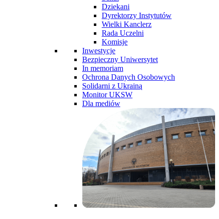
Dziekani
Dyrektorzy Instytutów
Wielki Kanclerz
Rada Uczelni
Komisje
Inwestycje
Bezpieczny Uniwersytet
In memoriam
Ochrona Danych Osobowych
Solidarni z Ukrainą
Monitor UKSW
Dla mediów