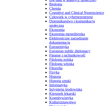
Biologia
Chemia
Cognitive and Clinical Neuroscience
Człowiek w cyberprzestrzeni
Dziennikarstwo i komunikacja
społeczna
Ekonomia
Ekonomia menedżerska
Elektroniczne zarządzanie
dokumentacją
Europeistyka
European public diplomacy
Finanse i rachunkowość
Filologia polska
Filologia włoska
Filozofia
Fizyka
Historia
Historia sztuki
Informatyka
Inżynieria środowiska
Kierunek lekarski
Kognitywistyka
Kulturoznawstwo