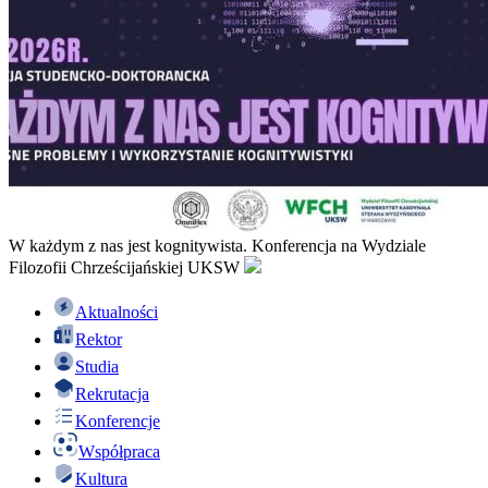
W każdym z nas jest kognitywista. Konferencja na Wydziale
Filozofii Chrześcijańskiej UKSW
Aktualności
Rektor
Studia
Rekrutacja
Konferencje
Współpraca
Kultura