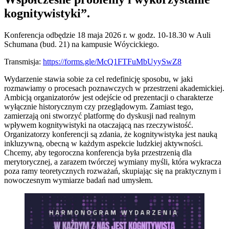
kognitywistyki”.
Konferencja odbędzie 18 maja 2026 r. w godz. 10-18.30 w Auli
Schumana (bud. 21) na kampusie Wóycickiego.
Transmisja:
https://forms.gle/McQ1FTFuMbUyySwZ8
Wydarzenie stawia sobie za cel redefinicję sposobu, w jaki
rozmawiamy o procesach poznawczych w przestrzeni akademickiej.
Ambicją organizatorów jest odejście od prezentacji o charakterze
wyłącznie historycznym czy przeglądowym. Zamiast tego,
zamierzają oni stworzyć platformę do dyskusji nad realnym
wpływem kognitywistyki na otaczającą nas rzeczywistość.
Organizatorzy konferencji są zdania, że kognitywistyka jest nauką
inkluzywną, obecną w każdym aspekcie ludzkiej aktywności.
Chcemy, aby tegoroczna konferencja była przestrzenią dla
merytorycznej, a zarazem twórczej wymiany myśli, która wykracza
poza ramy teoretycznych rozważań, skupiając się na praktycznym i
nowoczesnym wymiarze badań nad umysłem.