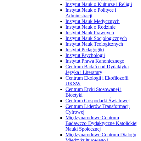
Instytut Nauk o Kulturze i Religii
Instytut Nauk o Polityce i
Administracji
Instytut Nauk Medycznych
Instytut Nauk o Rodzinie
Instytut Nauk Prawnych
Instytut Nauk Socjologicznych
Instytut Nauk Teologicznych
Instytut Pedagogiki
Instytut Psychologii
Instytut Prawa Kanonicznego
Centrum Badań nad Dydaktyką
Języka i Literatury
Centrum Ekologii i Ekofilozofii
UKSW
Centrum Etyki Stosowanej i
Bioetyki
Centrum Gospodarki Światowej
Centrum Liderów Transformacji
Cyfrowej
Międzynarodowe Centrum
Badawczo-Dydaktyczne Katolickiej
Nauki Społecznej
Międzynarodowe Centrum Dialogu
Międzykulturowego i