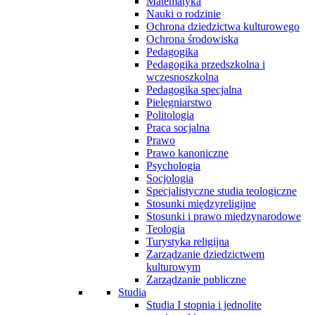
Matematyka
Nauki o rodzinie
Ochrona dziedzictwa kulturowego
Ochrona środowiska
Pedagogika
Pedagogika przedszkolna i
wczesnoszkolna
Pedagogika specjalna
Pielęgniarstwo
Politologia
Praca socjalna
Prawo
Prawo kanoniczne
Psychologia
Socjologia
Specjalistyczne studia teologiczne
Stosunki międzyreligijne
Stosunki i prawo międzynarodowe
Teologia
Turystyka religijna
Zarządzanie dziedzictwem
kulturowym
Zarządzanie publiczne
Studia
Studia I stopnia i jednolite