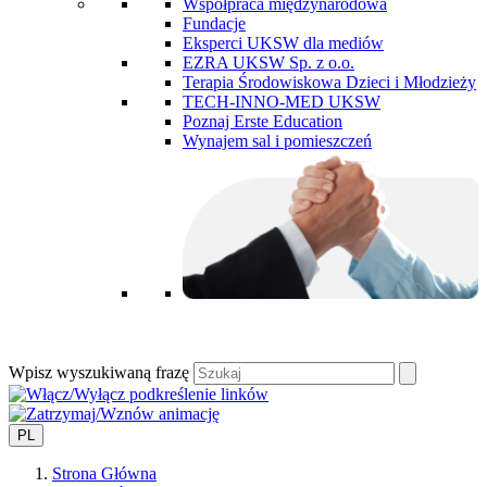
Współpraca międzynarodowa
Fundacje
Eksperci UKSW dla mediów
EZRA UKSW Sp. z o.o.
Terapia Środowiskowa Dzieci i Młodzieży
TECH-INNO-MED UKSW
Poznaj Erste Education
Wynajem sal i pomieszczeń
Wpisz wyszukiwaną frazę
PL
Strona Główna