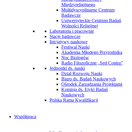
Międzyreligijnego
Multidyscyplinarne Centrum
Badawcze
Uniwersyteckie Centrum Badań
Wolności Religijnej
Laboratoria i pracownie
Stacje badawcze
Inicjatywy naukowe
Festiwal Nauki
Akademia Młodego Przyrodnika
Noc Biologów
Radio Filozoficzne „Sed Contra”
Jednostki ds. nauki
Dział Rozwoju Nauki
Biuro ds. Badań Naukowych
Ośrodek Zarządzania Projektami
Komisja ds. Etyki Badań
Naukowych
Polska Rama Kwalifikacji
Współpraca