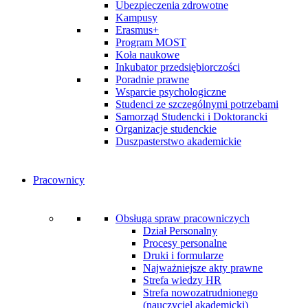
Ubezpieczenia zdrowotne
Kampusy
Erasmus+
Program MOST
Koła naukowe
Inkubator przedsiębiorczości
Poradnie prawne
Wsparcie psychologiczne
Studenci ze szczególnymi potrzebami
Samorząd Studencki i Doktorancki
Organizacje studenckie
Duszpasterstwo akademickie
Pracownicy
Obsługa spraw pracowniczych
Dział Personalny
Procesy personalne
Druki i formularze
Najważniejsze akty prawne
Strefa wiedzy HR
Strefa nowozatrudnionego
(nauczyciel akademicki)