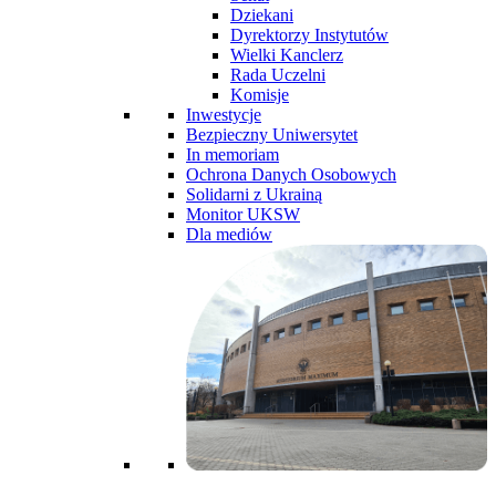
Dziekani
Dyrektorzy Instytutów
Wielki Kanclerz
Rada Uczelni
Komisje
Inwestycje
Bezpieczny Uniwersytet
In memoriam
Ochrona Danych Osobowych
Solidarni z Ukrainą
Monitor UKSW
Dla mediów