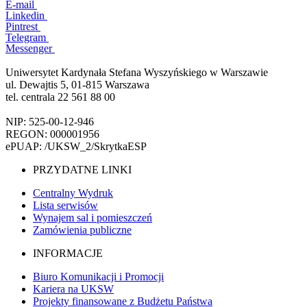
E-mail
Linkedin
Pintrest
Telegram
Messenger
Uniwersytet Kardynała Stefana Wyszyńskiego w Warszawie
ul. Dewajtis 5, 01-815 Warszawa
tel. centrala 22 561 88 00
NIP: 525-00-12-946
REGON: 000001956
ePUAP: /UKSW_2/SkrytkaESP
PRZYDATNE LINKI
Centralny Wydruk
Lista serwisów
Wynajem sal i pomieszczeń
Zamówienia publiczne
INFORMACJE
Biuro Komunikacji i Promocji
Kariera na UKSW
Projekty finansowane z Budżetu Państwa