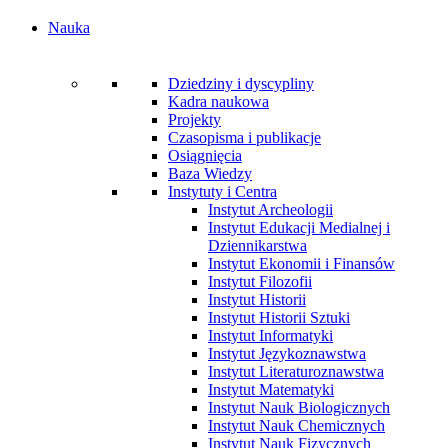
Nauka
Dziedziny i dyscypliny
Kadra naukowa
Projekty
Czasopisma i publikacje
Osiągnięcia
Baza Wiedzy
Instytuty i Centra
Instytut Archeologii
Instytut Edukacji Medialnej i
Dziennikarstwa
Instytut Ekonomii i Finansów
Instytut Filozofii
Instytut Historii
Instytut Historii Sztuki
Instytut Informatyki
Instytut Językoznawstwa
Instytut Literaturoznawstwa
Instytut Matematyki
Instytut Nauk Biologicznych
Instytut Nauk Chemicznych
Instytut Nauk Fizycznych