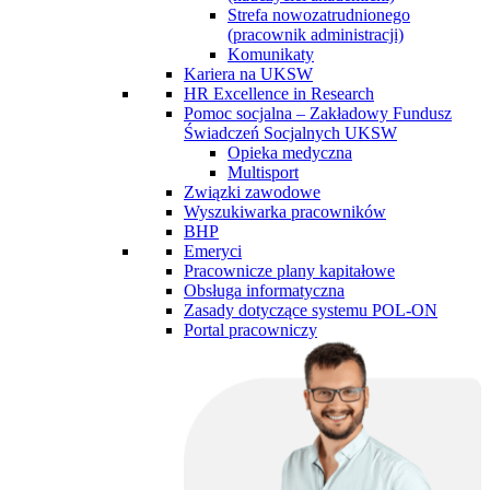
Strefa nowozatrudnionego
(pracownik administracji)
Komunikaty
Kariera na UKSW
HR Excellence in Research
Pomoc socjalna – Zakładowy Fundusz
Świadczeń Socjalnych UKSW
Opieka medyczna
Multisport
Związki zawodowe
Wyszukiwarka pracowników
BHP
Emeryci
Pracownicze plany kapitałowe
Obsługa informatyczna
Zasady dotyczące systemu POL-ON
Portal pracowniczy