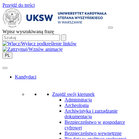
Przejdź do treści
Wpisz wyszukiwaną frazę
PL
Kandydaci
Znajdź swój kierunek
Administracja
Archeologia
Archiwistyka i zarządzanie
dokumentacją
Bezpieczeństwo w gospodarce
cyfrowej
Bezpieczeństwo wewnętrzne
Big data w analityce społecznej