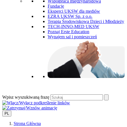
Współpraca międzynarodowa
Fundacje
Eksperci UKSW dla mediów
EZRA UKSW Sp. z o.o.
Terapia Środowiskowa Dzieci i Młodzieży
TECH-INNO-MED UKSW
Poznaj Erste Education
Wynajem sal i pomieszczeń
Wpisz wyszukiwaną frazę
PL
Strona Główna