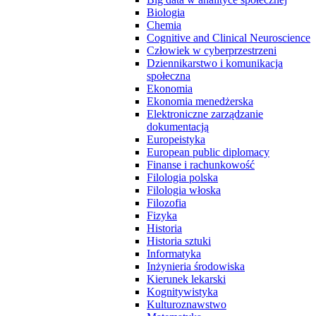
Biologia
Chemia
Cognitive and Clinical Neuroscience
Człowiek w cyberprzestrzeni
Dziennikarstwo i komunikacja
społeczna
Ekonomia
Ekonomia menedżerska
Elektroniczne zarządzanie
dokumentacją
Europeistyka
European public diplomacy
Finanse i rachunkowość
Filologia polska
Filologia włoska
Filozofia
Fizyka
Historia
Historia sztuki
Informatyka
Inżynieria środowiska
Kierunek lekarski
Kognitywistyka
Kulturoznawstwo