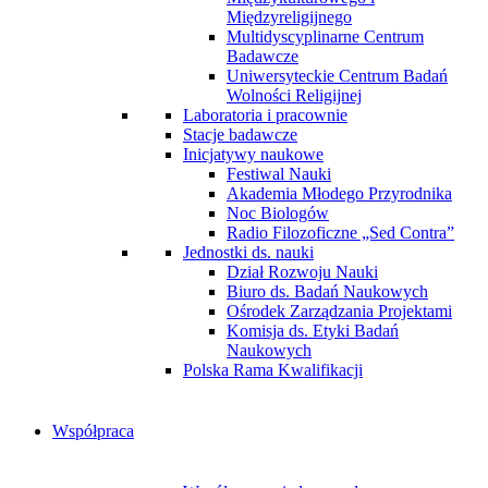
Międzyreligijnego
Multidyscyplinarne Centrum
Badawcze
Uniwersyteckie Centrum Badań
Wolności Religijnej
Laboratoria i pracownie
Stacje badawcze
Inicjatywy naukowe
Festiwal Nauki
Akademia Młodego Przyrodnika
Noc Biologów
Radio Filozoficzne „Sed Contra”
Jednostki ds. nauki
Dział Rozwoju Nauki
Biuro ds. Badań Naukowych
Ośrodek Zarządzania Projektami
Komisja ds. Etyki Badań
Naukowych
Polska Rama Kwalifikacji
Współpraca