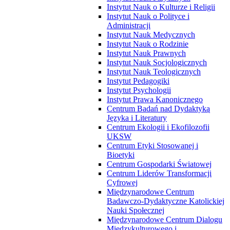
Instytut Nauk o Kulturze i Religii
Instytut Nauk o Polityce i
Administracji
Instytut Nauk Medycznych
Instytut Nauk o Rodzinie
Instytut Nauk Prawnych
Instytut Nauk Socjologicznych
Instytut Nauk Teologicznych
Instytut Pedagogiki
Instytut Psychologii
Instytut Prawa Kanonicznego
Centrum Badań nad Dydaktyką
Języka i Literatury
Centrum Ekologii i Ekofilozofii
UKSW
Centrum Etyki Stosowanej i
Bioetyki
Centrum Gospodarki Światowej
Centrum Liderów Transformacji
Cyfrowej
Międzynarodowe Centrum
Badawczo-Dydaktyczne Katolickiej
Nauki Społecznej
Międzynarodowe Centrum Dialogu
Międzykulturowego i