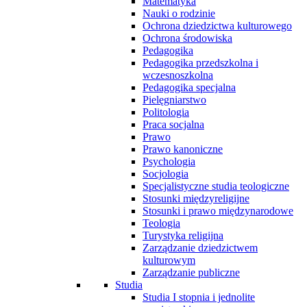
Matematyka
Nauki o rodzinie
Ochrona dziedzictwa kulturowego
Ochrona środowiska
Pedagogika
Pedagogika przedszkolna i
wczesnoszkolna
Pedagogika specjalna
Pielęgniarstwo
Politologia
Praca socjalna
Prawo
Prawo kanoniczne
Psychologia
Socjologia
Specjalistyczne studia teologiczne
Stosunki międzyreligijne
Stosunki i prawo międzynarodowe
Teologia
Turystyka religijna
Zarządzanie dziedzictwem
kulturowym
Zarządzanie publiczne
Studia
Studia I stopnia i jednolite