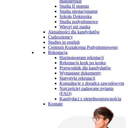
magisterskie
Studia II stopnia
Studia niestacjonarne
Szkoła Doktorska
Studia podyplomowe
Więcej niż nauka
Aktualności dla kandydatów
Cudzoziemcy
Studies in english
Centrum Kształcenia Podyplomowego
Rekrutacja
Harmonogram rekrutacji
Rekrutacja krok po kroku
Przewodnik dla kandydatów
Wymagane dokumenty
Statystyki rekrutacji
Konsultacje z doradcą zawodowym
Najczęściej zadawane pytania
(FAQ)
Kandydaci z niepełnosprawnością
Kontakt