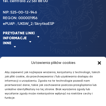
tel. centrala 22 561 88 00
NIP: 525-00-12-946
REGON: 000001956
ePUAP: /UKSW_2/SkrytkaESP
PRZYDATNE LINKI
INFORMACJE
INNE
Ustawienia plików cookies
BKiP
/ © 2022 UKSW. Wszelkie prawa
nFinity.pl
UKSW
zastrzeżone.
Aby zapewnić jak najlepsze wrażenia, korzystamy z technologii, takich
Wykonanie:
jak pliki cookie, do przechowywania i/lub uzyskiwania dostępu do
informacji o urządzeniu. Zgoda na te technologie pozwoli nam
Deklaracja dostępności
przetwarzać dane, takie jak zachowanie podczas przeglądania lub
unikalne identyfikatory na tej stronie. Brak wyrażenia zgody lub
Konto bankowe: Erste Bank Polska S.A.
wycofanie zgody może niekorzystnie wpłynąć na niektóre cechy i
87 1090 2851 0000 0001 2031 4629
funkcje.