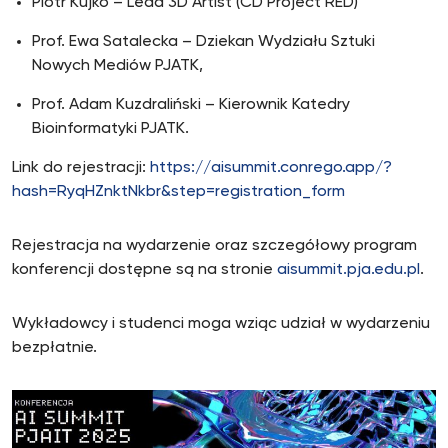
Piotr Kujko – Lead 3D Artist (CD Project RED)
Prof. Ewa Satalecka – Dziekan Wydziału Sztuki
Nowych Mediów PJATK,
Prof. Adam Kuzdraliński – Kierownik Katedry
Bioinformatyki PJATK.
Link do rejestracji:
https://aisummit.conrego.app/?
hash=RyqHZnktNkbr&step=registration_form
Rejestracja na wydarzenie oraz szczegółowy program
konferencji dostępne są na stronie
aisummit.pja.edu.pl
.
Wykładowcy i studenci moga wziąc udział w wydarzeniu
bezpłatnie.