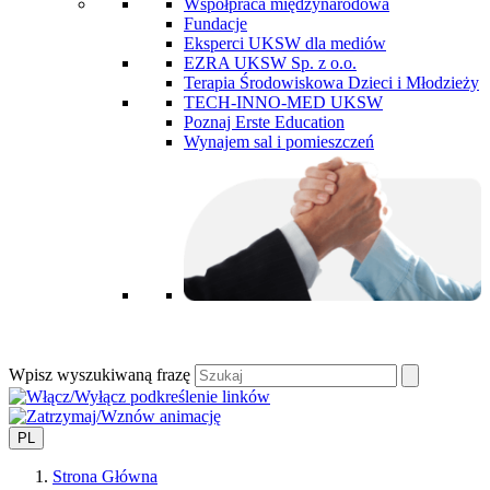
Współpraca międzynarodowa
Fundacje
Eksperci UKSW dla mediów
EZRA UKSW Sp. z o.o.
Terapia Środowiskowa Dzieci i Młodzieży
TECH-INNO-MED UKSW
Poznaj Erste Education
Wynajem sal i pomieszczeń
Wpisz wyszukiwaną frazę
PL
Strona Główna