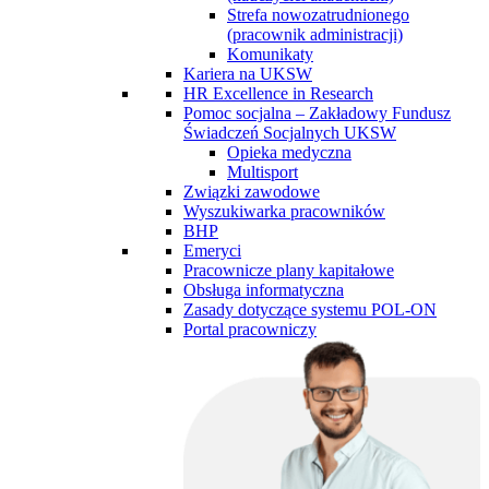
Strefa nowozatrudnionego
(pracownik administracji)
Komunikaty
Kariera na UKSW
HR Excellence in Research
Pomoc socjalna – Zakładowy Fundusz
Świadczeń Socjalnych UKSW
Opieka medyczna
Multisport
Związki zawodowe
Wyszukiwarka pracowników
BHP
Emeryci
Pracownicze plany kapitałowe
Obsługa informatyczna
Zasady dotyczące systemu POL-ON
Portal pracowniczy