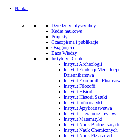
Nauka
Dziedziny i dyscypliny
Kadra naukowa
Projekty
Czasopisma i publikacje
Osiągnięcia
Baza Wiedzy
Instytuty i Centra
Instytut Archeologii
Instytut Edukacji Medialnej i
Dziennikarstwa
Instytut Ekonomii i Finansów
Instytut Filozofii
Instytut Historii
Instytut Historii Sztuki
Instytut Informatyki
Instytut Językoznawstwa
Instytut Literaturoznawstwa
Instytut Matematyki
Instytut Nauk Biologicznych
Instytut Nauk Chemicznych
Instytut Nauk Fizycznych