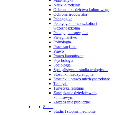
Matematyka
Nauki o rodzinie
Ochrona dziedzictwa kulturowego
Ochrona środowiska
Pedagogika
Pedagogika przedszkolna i
wczesnoszkolna
Pedagogika specjalna
Pielęgniarstwo
Politologia
Praca socjalna
Prawo
Prawo kanoniczne
Psychologia
Socjologia
Specjalistyczne studia teologiczne
Stosunki międzyreligijne
Stosunki i prawo międzynarodowe
Teologia
Turystyka religijna
Zarządzanie dziedzictwem
kulturowym
Zarządzanie publiczne
Studia
Studia I stopnia i jednolite