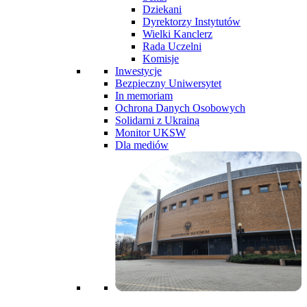
Dziekani
Dyrektorzy Instytutów
Wielki Kanclerz
Rada Uczelni
Komisje
Inwestycje
Bezpieczny Uniwersytet
In memoriam
Ochrona Danych Osobowych
Solidarni z Ukrainą
Monitor UKSW
Dla mediów