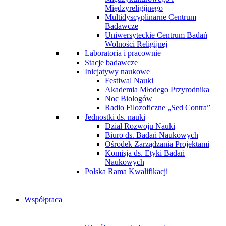
Międzyreligijnego
Multidyscyplinarne Centrum
Badawcze
Uniwersyteckie Centrum Badań
Wolności Religijnej
Laboratoria i pracownie
Stacje badawcze
Inicjatywy naukowe
Festiwal Nauki
Akademia Młodego Przyrodnika
Noc Biologów
Radio Filozoficzne „Sed Contra”
Jednostki ds. nauki
Dział Rozwoju Nauki
Biuro ds. Badań Naukowych
Ośrodek Zarządzania Projektami
Komisja ds. Etyki Badań
Naukowych
Polska Rama Kwalifikacji
Współpraca