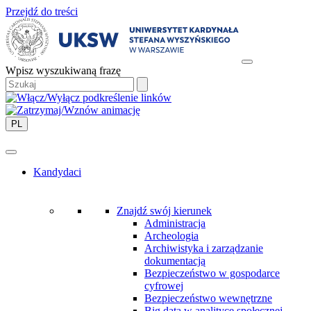
Przejdź do treści
Wpisz wyszukiwaną frazę
PL
Kandydaci
Znajdź swój kierunek
Administracja
Archeologia
Archiwistyka i zarządzanie
dokumentacją
Bezpieczeństwo w gospodarce
cyfrowej
Bezpieczeństwo wewnętrzne
Big data w analityce społecznej