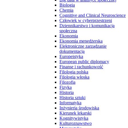
Biologia
Chemia
Cognitive and Clinical Neuroscience
Człowiek w cyberprzestrzeni
Dziennikarstwo i komunikacja
społeczna
Ekonomia
Ekonomia menedżerska
Elektroniczne zarządzanie
dokumentacją
Europeistyka
European public diplomacy
Finanse i rachunkowość
Filologia polska
Filologia włoska
Filozofia
Fizyka
Historia
Historia sztuki
Informatyka
Inżynieria środowiska
Kierunek lekarski
Kognitywistyka
Kulturoznawstwo