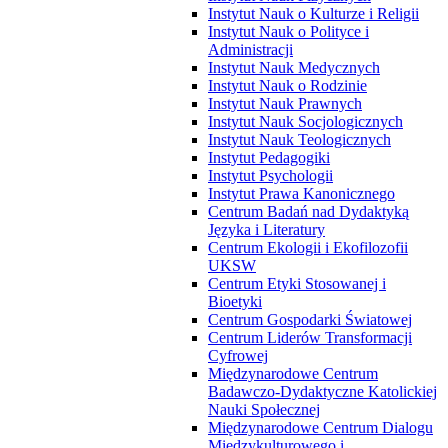
Instytut Nauk o Kulturze i Religii
Instytut Nauk o Polityce i
Administracji
Instytut Nauk Medycznych
Instytut Nauk o Rodzinie
Instytut Nauk Prawnych
Instytut Nauk Socjologicznych
Instytut Nauk Teologicznych
Instytut Pedagogiki
Instytut Psychologii
Instytut Prawa Kanonicznego
Centrum Badań nad Dydaktyką
Języka i Literatury
Centrum Ekologii i Ekofilozofii
UKSW
Centrum Etyki Stosowanej i
Bioetyki
Centrum Gospodarki Światowej
Centrum Liderów Transformacji
Cyfrowej
Międzynarodowe Centrum
Badawczo-Dydaktyczne Katolickiej
Nauki Społecznej
Międzynarodowe Centrum Dialogu
Międzykulturowego i