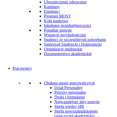
Ubezpieczenia zdrowotne
Kampusy
Erasmus+
Program MOST
Koła naukowe
Inkubator przedsiębiorczości
Poradnie prawne
Wsparcie psychologiczne
Studenci ze szczególnymi potrzebami
Samorząd Studencki i Doktorancki
Organizacje studenckie
Duszpasterstwo akademickie
Pracownicy
Obsługa spraw pracowniczych
Dział Personalny
Procesy personalne
Druki i formularze
Najważniejsze akty prawne
Strefa wiedzy HR
Strefa nowozatrudnionego
(nauczyciel akademicki)