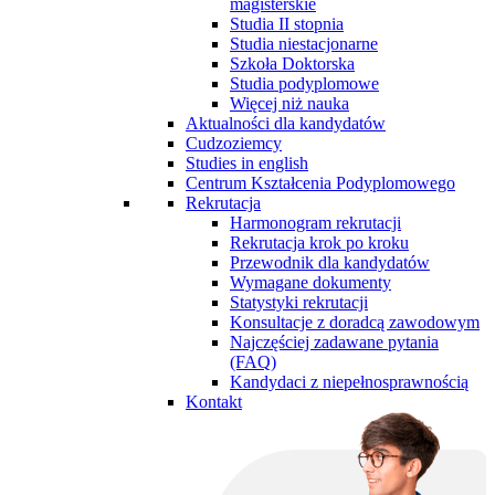
magisterskie
Studia II stopnia
Studia niestacjonarne
Szkoła Doktorska
Studia podyplomowe
Więcej niż nauka
Aktualności dla kandydatów
Cudzoziemcy
Studies in english
Centrum Kształcenia Podyplomowego
Rekrutacja
Harmonogram rekrutacji
Rekrutacja krok po kroku
Przewodnik dla kandydatów
Wymagane dokumenty
Statystyki rekrutacji
Konsultacje z doradcą zawodowym
Najczęściej zadawane pytania
(FAQ)
Kandydaci z niepełnosprawnością
Kontakt