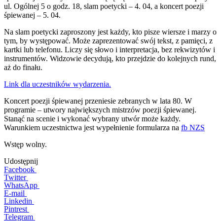
ul. Ogólnej 5 o godz. 18, slam poetycki – 4. 04, a koncert poezji
śpiewanej – 5. 04.
Na slam poetycki zaproszony jest każdy, kto pisze wiersze i marzy o
tym, by występować. Może zaprezentować swój tekst, z pamięci, z
kartki lub telefonu. Liczy się słowo i interpretacja, bez rekwizytów i
instrumentów. Widzowie decydują, kto przejdzie do kolejnych rund,
aż do finału.
Link dla uczestników wydarzenia
.
Koncert poezji śpiewanej przeniesie zebranych w lata 80. W
programie – utwory największych mistrzów poezji śpiewanej.
Stanąć na scenie i wykonać wybrany utwór może każdy.
Warunkiem uczestnictwa jest wypełnienie formularza na
fb NZS
Wstęp wolny.
Udostępnij
Facebook
Twitter
WhatsApp
E-mail
Linkedin
Pintrest
Telegram