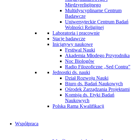
Międzyreligijnego
Multidyscyplinarne Centrum
Badawcze
Uniwersyteckie Centrum Badań
Wolności Religijnej
Laboratoria i pracownie
Stacje badawcze
Inicjatywy naukowe
Festiwal Nauki
Akademia Młodego Przyrodnika
Noc Biologów
Radio Filozoficzne „Sed Contra”
Jednostki ds. nauki
Dział Rozwoju Nauki
Biuro ds. Badań Naukowych
Ośrodek Zarządzania Projektami
Komisja ds. Etyki Badań
Naukowych
Polska Rama Kwalifikacji
Współpraca