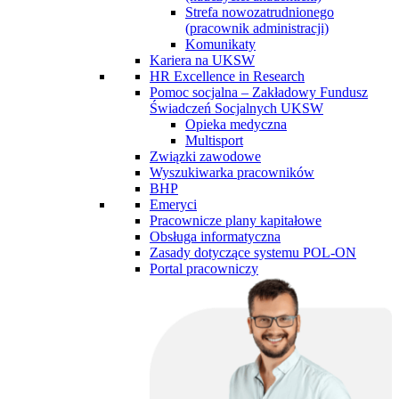
Strefa nowozatrudnionego
(pracownik administracji)
Komunikaty
Kariera na UKSW
HR Excellence in Research
Pomoc socjalna – Zakładowy Fundusz
Świadczeń Socjalnych UKSW
Opieka medyczna
Multisport
Związki zawodowe
Wyszukiwarka pracowników
BHP
Emeryci
Pracownicze plany kapitałowe
Obsługa informatyczna
Zasady dotyczące systemu POL-ON
Portal pracowniczy