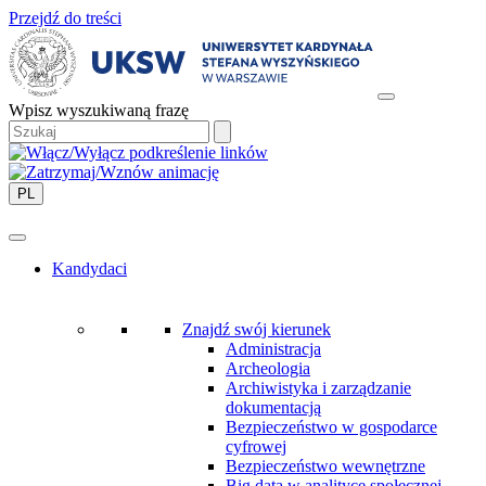
Przejdź do treści
Wpisz wyszukiwaną frazę
PL
Kandydaci
Znajdź swój kierunek
Administracja
Archeologia
Archiwistyka i zarządzanie
dokumentacją
Bezpieczeństwo w gospodarce
cyfrowej
Bezpieczeństwo wewnętrzne
Big data w analityce społecznej