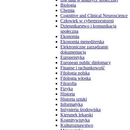
Biologia
Chemia
Cognitive and Clinical Neuroscience
Człowiek w cyberprzestrzeni
Dziennikarstwo i komunikacja
społeczna
Ekonomia
Ekonomia menedżerska
Elektroniczne zarządzanie
dokumentacją
Europeistyka
European public diplomacy
Finanse i rachunkowość
Filologia polska
Filologia włoska
Filozofia
Fizyka
Historia
Historia sztuki
Informatyka
Inżynieria środowiska
Kierunek lekarski
Kognitywistyka
Kulturoznawstwo