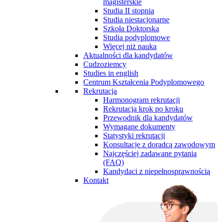
magisterskie
Studia II stopnia
Studia niestacjonarne
Szkoła Doktorska
Studia podyplomowe
Więcej niż nauka
Aktualności dla kandydatów
Cudzoziemcy
Studies in english
Centrum Kształcenia Podyplomowego
Rekrutacja
Harmonogram rekrutacji
Rekrutacja krok po kroku
Przewodnik dla kandydatów
Wymagane dokumenty
Statystyki rekrutacji
Konsultacje z doradcą zawodowym
Najczęściej zadawane pytania
(FAQ)
Kandydaci z niepełnosprawnością
Kontakt