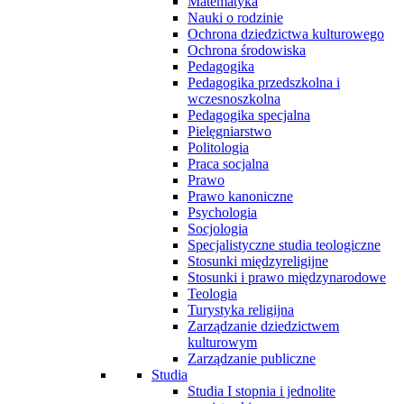
Matematyka
Nauki o rodzinie
Ochrona dziedzictwa kulturowego
Ochrona środowiska
Pedagogika
Pedagogika przedszkolna i
wczesnoszkolna
Pedagogika specjalna
Pielęgniarstwo
Politologia
Praca socjalna
Prawo
Prawo kanoniczne
Psychologia
Socjologia
Specjalistyczne studia teologiczne
Stosunki międzyreligijne
Stosunki i prawo międzynarodowe
Teologia
Turystyka religijna
Zarządzanie dziedzictwem
kulturowym
Zarządzanie publiczne
Studia
Studia I stopnia i jednolite