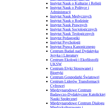
Instytut Nauk o Kulturze i Religii
Instytut Nauk o Polityce i
Administracji
Instytut Nauk Medycznych
Instytut Nauk o Rodzinie
Instytut Nauk Prawnych
Instytut Nauk Socjologicznych
Instytut Nauk Teologicznych
Instytut Pedagogiki
Instytut Psychologii
Instytut Prawa Kanonicznego
Centrum Badań nad Dydaktyką
Języka i Literatury
Centrum Ekologii i Ekofilozofii
UKSW
Centrum Etyki Stosowanej i
Bioetyki
Centrum Gospodarki Światowej
Centrum Liderów Transformacji
Cyfrowej
Międzynarodowe Centrum
Badawczo-Dydaktyczne Katolickiej
Nauki Społecznej
Międzynarodowe Centrum Dialogu
Międzykulturowego i