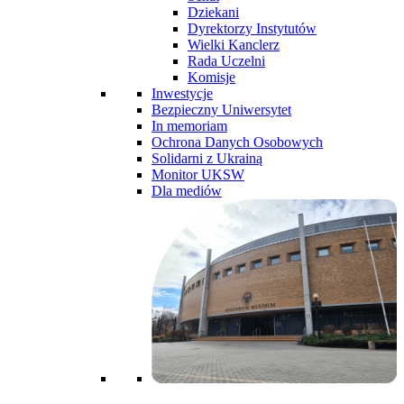
Dziekani
Dyrektorzy Instytutów
Wielki Kanclerz
Rada Uczelni
Komisje
Inwestycje
Bezpieczny Uniwersytet
In memoriam
Ochrona Danych Osobowych
Solidarni z Ukrainą
Monitor UKSW
Dla mediów