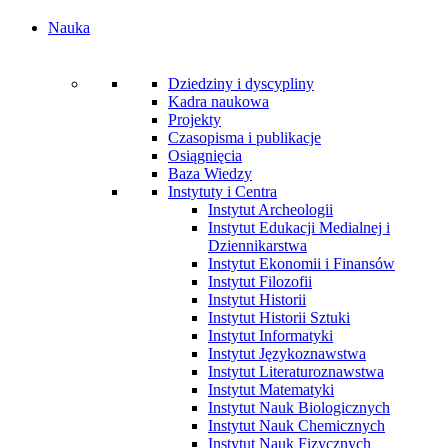
Nauka
Dziedziny i dyscypliny
Kadra naukowa
Projekty
Czasopisma i publikacje
Osiągnięcia
Baza Wiedzy
Instytuty i Centra
Instytut Archeologii
Instytut Edukacji Medialnej i
Dziennikarstwa
Instytut Ekonomii i Finansów
Instytut Filozofii
Instytut Historii
Instytut Historii Sztuki
Instytut Informatyki
Instytut Językoznawstwa
Instytut Literaturoznawstwa
Instytut Matematyki
Instytut Nauk Biologicznych
Instytut Nauk Chemicznych
Instytut Nauk Fizycznych