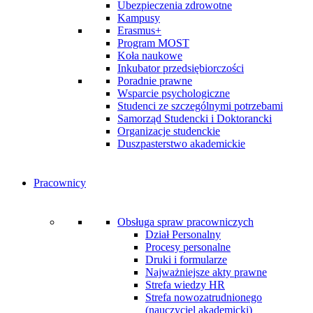
Ubezpieczenia zdrowotne
Kampusy
Erasmus+
Program MOST
Koła naukowe
Inkubator przedsiębiorczości
Poradnie prawne
Wsparcie psychologiczne
Studenci ze szczególnymi potrzebami
Samorząd Studencki i Doktorancki
Organizacje studenckie
Duszpasterstwo akademickie
Pracownicy
Obsługa spraw pracowniczych
Dział Personalny
Procesy personalne
Druki i formularze
Najważniejsze akty prawne
Strefa wiedzy HR
Strefa nowozatrudnionego
(nauczyciel akademicki)