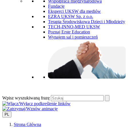
Współpraca międzynarodowa
Fundacje
Eksperci UKSW dla mediów
EZRA UKSW Sp. z o.o.
Terapia Środowiskowa Dzieci i Młodzieży
TECH-INNO-MED UKSW
Poznaj Erste Education
Wynajem sal i pomieszczeń
Wpisz wyszukiwaną frazę
PL
Strona Główna