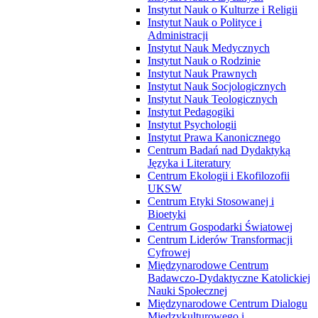
Instytut Nauk o Kulturze i Religii
Instytut Nauk o Polityce i
Administracji
Instytut Nauk Medycznych
Instytut Nauk o Rodzinie
Instytut Nauk Prawnych
Instytut Nauk Socjologicznych
Instytut Nauk Teologicznych
Instytut Pedagogiki
Instytut Psychologii
Instytut Prawa Kanonicznego
Centrum Badań nad Dydaktyką
Języka i Literatury
Centrum Ekologii i Ekofilozofii
UKSW
Centrum Etyki Stosowanej i
Bioetyki
Centrum Gospodarki Światowej
Centrum Liderów Transformacji
Cyfrowej
Międzynarodowe Centrum
Badawczo-Dydaktyczne Katolickiej
Nauki Społecznej
Międzynarodowe Centrum Dialogu
Międzykulturowego i