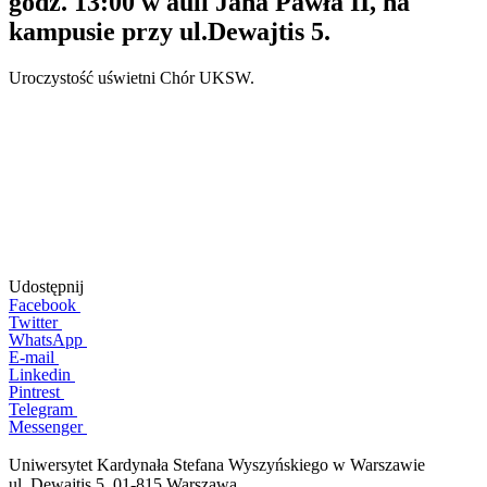
godz. 13:00 w auli Jana Pawła II, na
kampusie przy ul.Dewajtis 5.
Uroczystość uświetni Chór UKSW.
Udostępnij
Facebook
Twitter
WhatsApp
E-mail
Linkedin
Pintrest
Telegram
Messenger
Uniwersytet Kardynała Stefana Wyszyńskiego w Warszawie
ul. Dewajtis 5, 01-815 Warszawa