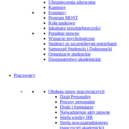
Ubezpieczenia zdrowotne
Kampusy
Erasmus+
Program MOST
Koła naukowe
Inkubator przedsiębiorczości
Poradnie prawne
Wsparcie psychologiczne
Studenci ze szczególnymi potrzebami
Samorząd Studencki i Doktorancki
Organizacje studenckie
Duszpasterstwo akademickie
Pracownicy
Obsługa spraw pracowniczych
Dział Personalny
Procesy personalne
Druki i formularze
Najważniejsze akty prawne
Strefa wiedzy HR
Strefa nowozatrudnionego
(nauczyciel akademicki)