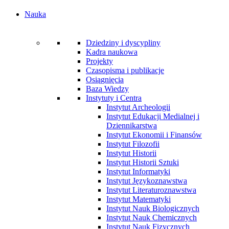
Nauka
Dziedziny i dyscypliny
Kadra naukowa
Projekty
Czasopisma i publikacje
Osiągnięcia
Baza Wiedzy
Instytuty i Centra
Instytut Archeologii
Instytut Edukacji Medialnej i
Dziennikarstwa
Instytut Ekonomii i Finansów
Instytut Filozofii
Instytut Historii
Instytut Historii Sztuki
Instytut Informatyki
Instytut Językoznawstwa
Instytut Literaturoznawstwa
Instytut Matematyki
Instytut Nauk Biologicznych
Instytut Nauk Chemicznych
Instytut Nauk Fizycznych