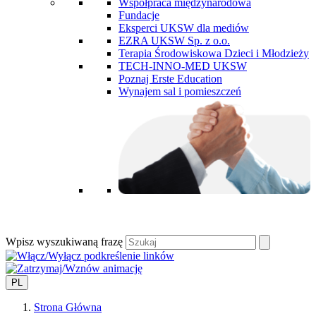
Współpraca międzynarodowa
Fundacje
Eksperci UKSW dla mediów
EZRA UKSW Sp. z o.o.
Terapia Środowiskowa Dzieci i Młodzieży
TECH-INNO-MED UKSW
Poznaj Erste Education
Wynajem sal i pomieszczeń
Wpisz wyszukiwaną frazę
PL
Strona Główna