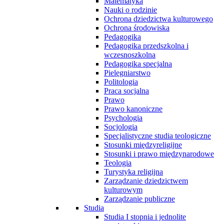
Matematyka
Nauki o rodzinie
Ochrona dziedzictwa kulturowego
Ochrona środowiska
Pedagogika
Pedagogika przedszkolna i
wczesnoszkolna
Pedagogika specjalna
Pielęgniarstwo
Politologia
Praca socjalna
Prawo
Prawo kanoniczne
Psychologia
Socjologia
Specjalistyczne studia teologiczne
Stosunki międzyreligijne
Stosunki i prawo międzynarodowe
Teologia
Turystyka religijna
Zarządzanie dziedzictwem
kulturowym
Zarządzanie publiczne
Studia
Studia I stopnia i jednolite