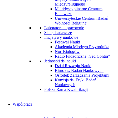
Międzyreligijnego
Multidyscyplinarne Centrum
Badawcze
Uniwersyteckie Centrum Badań
Wolności Religijnej
Laboratoria i pracownie
Stacje badawcze
Inicjatywy naukowe
Festiwal Nauki
Akademia Młodego Przyrodnika
Noc Biologów
Radio Filozoficzne „Sed Contra”
Jednostki ds. nauki
Dział Rozwoju Nauki
Biuro ds. Badań Naukowych
Ośrodek Zarządzania Projektami
Komisja ds. Etyki Badań
Naukowych
Polska Rama Kwalifikacji
Współpraca