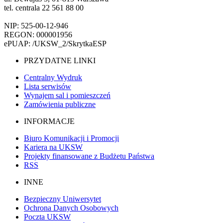
tel. centrala 22 561 88 00
NIP: 525-00-12-946
REGON: 000001956
ePUAP: /UKSW_2/SkrytkaESP
PRZYDATNE LINKI
Centralny Wydruk
Lista serwisów
Wynajem sal i pomieszczeń
Zamówienia publiczne
INFORMACJE
Biuro Komunikacji i Promocji
Kariera na UKSW
Projekty finansowane z Budżetu Państwa
RSS
INNE
Bezpieczny Uniwersytet
Ochrona Danych Osobowych
Poczta UKSW