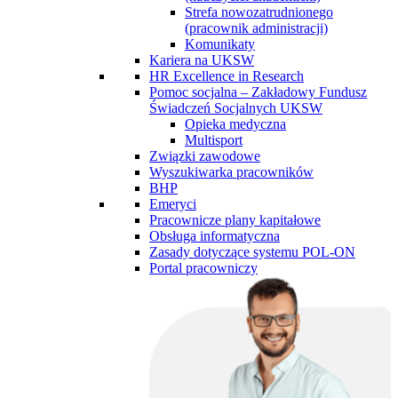
Strefa nowozatrudnionego
(pracownik administracji)
Komunikaty
Kariera na UKSW
HR Excellence in Research
Pomoc socjalna – Zakładowy Fundusz
Świadczeń Socjalnych UKSW
Opieka medyczna
Multisport
Związki zawodowe
Wyszukiwarka pracowników
BHP
Emeryci
Pracownicze plany kapitałowe
Obsługa informatyczna
Zasady dotyczące systemu POL-ON
Portal pracowniczy