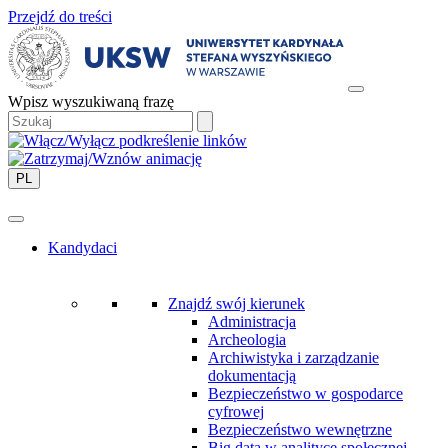
Przejdź do treści
Wpisz wyszukiwaną frazę
PL
Kandydaci
Znajdź swój kierunek
Administracja
Archeologia
Archiwistyka i zarządzanie
dokumentacją
Bezpieczeństwo w gospodarce
cyfrowej
Bezpieczeństwo wewnętrzne
Big data w analityce społecznej