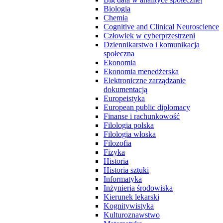
Biologia
Chemia
Cognitive and Clinical Neuroscience
Człowiek w cyberprzestrzeni
Dziennikarstwo i komunikacja
społeczna
Ekonomia
Ekonomia menedżerska
Elektroniczne zarządzanie
dokumentacją
Europeistyka
European public diplomacy
Finanse i rachunkowość
Filologia polska
Filologia włoska
Filozofia
Fizyka
Historia
Historia sztuki
Informatyka
Inżynieria środowiska
Kierunek lekarski
Kognitywistyka
Kulturoznawstwo