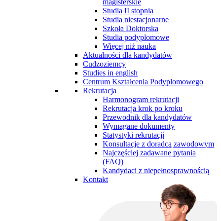
magisterskie
Studia II stopnia
Studia niestacjonarne
Szkoła Doktorska
Studia podyplomowe
Więcej niż nauka
Aktualności dla kandydatów
Cudzoziemcy
Studies in english
Centrum Kształcenia Podyplomowego
Rekrutacja
Harmonogram rekrutacji
Rekrutacja krok po kroku
Przewodnik dla kandydatów
Wymagane dokumenty
Statystyki rekrutacji
Konsultacje z doradcą zawodowym
Najczęściej zadawane pytania
(FAQ)
Kandydaci z niepełnosprawnością
Kontakt