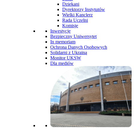
Dziekani
Dyrektorzy Instytutów
Wielki Kanclerz
Rada Uczelni
Komisje
Inwestycje
Bezpieczny Uniwersytet
In memoriam
Ochrona Danych Osobowych
Solidarni z Ukrainą
Monitor UKSW
Dla mediów