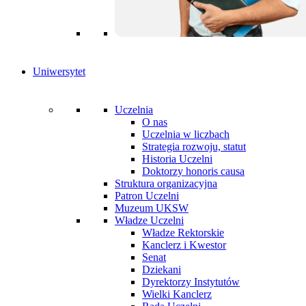
Uniwersytet
Uczelnia
O nas
Uczelnia w liczbach
Strategia rozwoju, statut
Historia Uczelni
Doktorzy honoris causa
Struktura organizacyjna
Patron Uczelni
Muzeum UKSW
Władze Uczelni
Władze Rektorskie
Kanclerz i Kwestor
Senat
Dziekani
Dyrektorzy Instytutów
Wielki Kanclerz