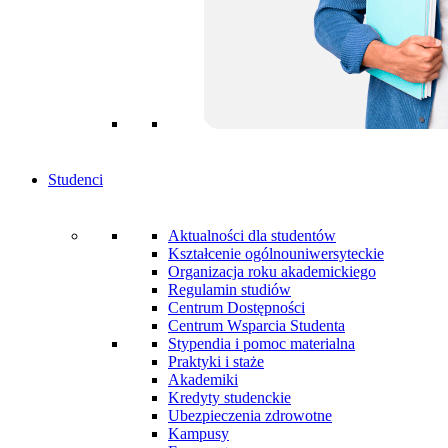
Studenci
Aktualności dla studentów
Kształcenie ogólnouniwersyteckie
Organizacja roku akademickiego
Regulamin studiów
Centrum Dostępności
Centrum Wsparcia Studenta
Stypendia i pomoc materialna
Praktyki i staże
Akademiki
Kredyty studenckie
Ubezpieczenia zdrowotne
Kampusy