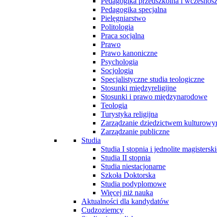
Pedagogika przedszkolna i wczesnos
Pedagogika specjalna
Pielęgniarstwo
Politologia
Praca socjalna
Prawo
Prawo kanoniczne
Psychologia
Socjologia
Specjalistyczne studia teologiczne
Stosunki międzyreligijne
Stosunki i prawo międzynarodowe
Teologia
Turystyka religijna
Zarządzanie dziedzictwem kulturow
Zarządzanie publiczne
Studia
Studia I stopnia i jednolite magisterski
Studia II stopnia
Studia niestacjonarne
Szkoła Doktorska
Studia podyplomowe
Więcej niż nauka
Aktualności dla kandydatów
Cudzoziemcy