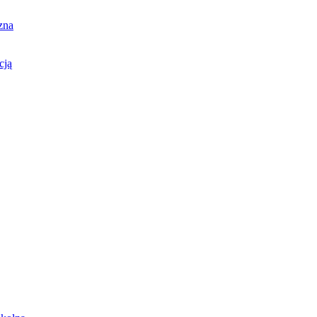
zna
cją