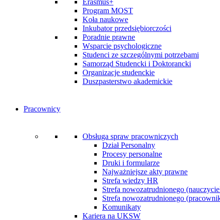
Erasmus+
Program MOST
Koła naukowe
Inkubator przedsiębiorczości
Poradnie prawne
Wsparcie psychologiczne
Studenci ze szczególnymi potrzebami
Samorząd Studencki i Doktorancki
Organizacje studenckie
Duszpasterstwo akademickie
Pracownicy
Obsługa spraw pracowniczych
Dział Personalny
Procesy personalne
Druki i formularze
Najważniejsze akty prawne
Strefa wiedzy HR
Strefa nowozatrudnionego (nauczycie
Strefa nowozatrudnionego (pracownik 
Komunikaty
Kariera na UKSW