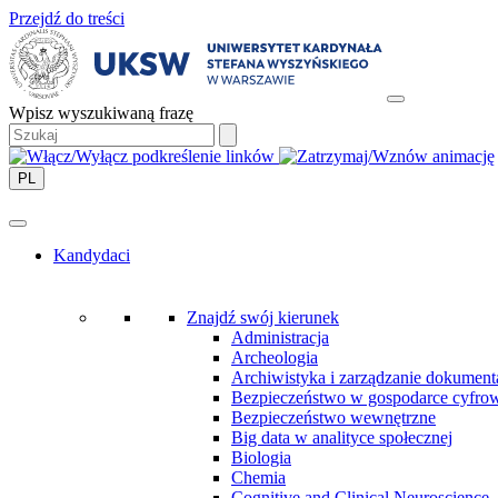
Przejdź do treści
Wpisz wyszukiwaną frazę
PL
Kandydaci
Znajdź swój kierunek
Administracja
Archeologia
Archiwistyka i zarządzanie dokument
Bezpieczeństwo w gospodarce cyfro
Bezpieczeństwo wewnętrzne
Big data w analityce społecznej
Biologia
Chemia
Cognitive and Clinical Neuroscience