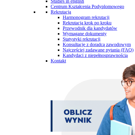
Studies in english
Centrum Kształcenia Podyplomowego
Rekrutacja
Harmonogram rekrutacji
Rekrutacja krok po kroku
Przewodnik dla kandydatów
Wymagane dokumenty
Statystyki rekrutacji
Konsultacje z doradcą zawodowym
Najczęściej zadawane pytania (FAQ)
Kandydaci z niepełnosprawnością
Kontakt