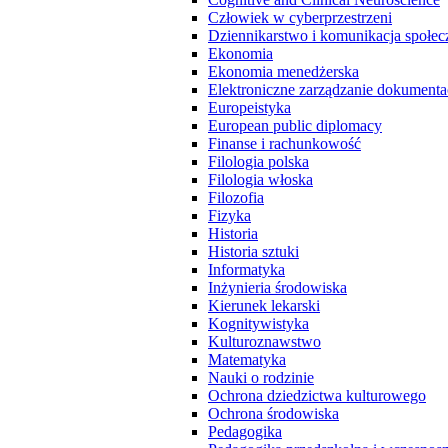
Człowiek w cyberprzestrzeni
Dziennikarstwo i komunikacja społec
Ekonomia
Ekonomia menedżerska
Elektroniczne zarządzanie dokumenta
Europeistyka
European public diplomacy
Finanse i rachunkowość
Filologia polska
Filologia włoska
Filozofia
Fizyka
Historia
Historia sztuki
Informatyka
Inżynieria środowiska
Kierunek lekarski
Kognitywistyka
Kulturoznawstwo
Matematyka
Nauki o rodzinie
Ochrona dziedzictwa kulturowego
Ochrona środowiska
Pedagogika