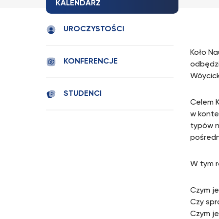
KALENDARZ
UROCZYSTOŚCI
Koło Na
KONFERENCJE
odbędzi
Wóycick
STUDENCI
Celem K
w konte
typów n
pośredn
W tym r
Czym je
Czy spr
Czym je