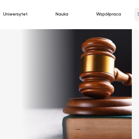
W
Uniwersytet
Nauka
Współpraca
w
fr