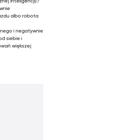
j inteligencji)?
ywnie
azdu albo robota
onego i negatywnie
d siebie i
owań większej