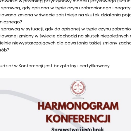
owania w przebieg przyczynowy modelu językowego (sztuczne
t sprawcą, gdy opisana w typie czynu zabronionego i negat
iowana zmiana w świecie zaistnieje na skutek działania poj
micznego?
t sprawcą w sytuacji, gdy do opisanej w typie czynu zabroni
iowanej zmiany w świecie dochodzi na skutek niezależnych o
elnie niewystarczających dla powstania takiej zmiany zach
osób?
udział w Konferencji jest bezpłatny i certyfikowany.