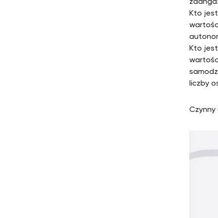
zaangaż
Kto jes
wartośc
autono
Kto jes
wartośc
samodzi
liczby 
Czynny 