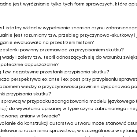
adne jest wyróżnianie tylko tych form sprawczych, które opis
st istotny wkład w wypełnienie znamion czynu zabronioneg
ualnie jest rozumiany tzw. przebieg przyczynowo-skutkowy i 
ganie ewoluowało na przestrzeni historii?
rzesłanki powinny przemawiać za przypisaniem skutku?
ą wady i zalety tzw. teorii odnoszących się do warunku zwięk
połecznie dopuszczalne?
 tzw. negatywne przesłanki przypisania skutku?
cza perspektywa ex ante i ex post przy przypisaniu spraw
oziomem wiedzy o przyczynowości powinien dysponować po
nki przypisania skutku?
t sprawcą w przypadku zaangażowania modelu językowego (
encji) do wywołania opisanej w typie czynu zabronionego i n
iowanej zmiany w świecie?
ołanie do konstrukcji autorstwa utworu może stanowić asu
elowania rozumienia sprawstwa, w szczególności w sytuac