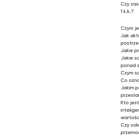
Czy zas
1 k.k.?
Czym je
Jak akt
postrze
Jakie p
Jakie s
ponad s
Czym są
Co ozna
Jakim p
przesła
Kto jes
intelig
wartośc
Czy odw
przemod