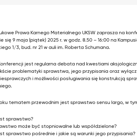
ukowe Prawa Karnego Materialnego UKSW zaprasza na konfe
e się 9 maja (piątek) 2025 r. w godz. 8.50 – 16:00 na Kampusi
iego 1/3, bud. nr 21 w auli im. Roberta Schumana.
onferencji jest regularna debata nad kwestiami aksjologiczny
kście problematyki sprawstwa, jego przypisania oraz wyłącz
iesprawczych i możliwości posługiwania się konstrukcją sp
iego.
oku tematem przewodnim jest sprawstwo sensu largo, w tym
st sprawstwo?
awstwo może być stopniowalne lub współdzielone?
st sprawstwo pośrednie i jakie są warunki jego przypisania?