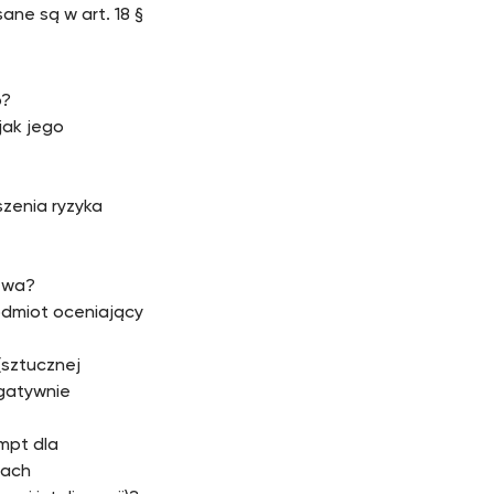
ane są w art. 18 §
o?
jak jego
szenia ryzyka
stwa?
dmiot oceniający
sztucznej
egatywnie
mpt dla
jach