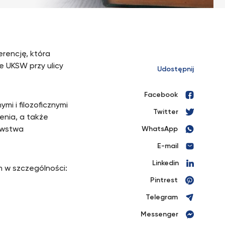
rencję, która
e UKSW przy ulicy
Udostępnij
Facebook
mi i filozoficznymi
Twitter
enia, a także
rawstwa
WhatsApp
E-mail
Linkedin
 w szczególności:
Pintrest
Telegram
Messenger