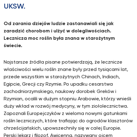
UKSW.
Od zarania dziejów ludzie zastanawiali się jak
zaradzić chorobom i ulżyć w dolegliwościach.
Lecznicza moc roślin była znana w starożytnym
świecie.
Najstarsze źródła pisane potwierdzają, że lecznicze
właściwości wielu roślin znane były przed tysiącami lat,
przede wszystkim w starożytnych Chinach, Indiach,
Egipcie, Grecji czy Rzymie. Po upadku cesarstwa
zachodniorzymskiego, naukowy dorobek Greków i
Rzymian, ocalili w dużym stopniu Arabowie, którzy wnieśli
duży wkład w rozwój medycyny, w tym ziołolecznictwa.
Zapoznali Europejczyków z wieloma nowymi gatunkami
roślin leczniczych, które trafiając do ogrodów klasztorów
chrześcijańskich, upowszechniły się w całej Europie.
Perski lekarz i filozof, Awicenna, nazywany ojcem