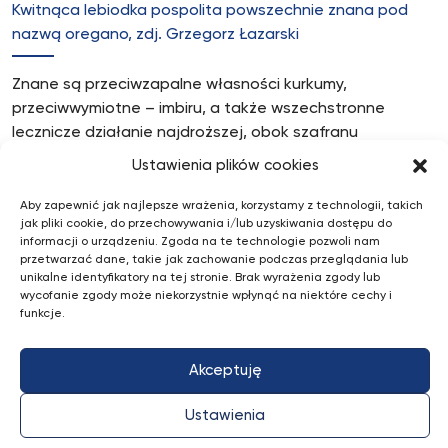
Kwitnąca lebiodka pospolita powszechnie znana pod
nazwą oregano, zdj. Grzegorz Łazarski
Znane są przeciwzapalne własności kurkumy,
przeciwwymiotne – imbiru, a także wszechstronne
lecznicze działanie najdroższej, obok szafranu
przyprawy – kardamonu. To tylko niektóre z przypraw,
Ustawienia plików cookies
bez których nie wyobrażamy sobie czasem potraw,
mające zarazem dobroczynny wpływ na nasze zdrowie.
Aby zapewnić jak najlepsze wrażenia, korzystamy z technologii, takich
jak pliki cookie, do przechowywania i/lub uzyskiwania dostępu do
Zgodnie z przypisywanymi Hipokratesowi słowami: „Niech
informacji o urządzeniu. Zgoda na te technologie pozwoli nam
pożywienie będzie twoim lekarstwem, a lekarstwo
przetwarzać dane, takie jak zachowanie podczas przeglądania lub
pożywieniem”.
unikalne identyfikatory na tej stronie. Brak wyrażenia zgody lub
wycofanie zgody może niekorzystnie wpłynąć na niektóre cechy i
funkcje.
Rozmawiała Joanna Herman
Akceptuję
Ustawienia