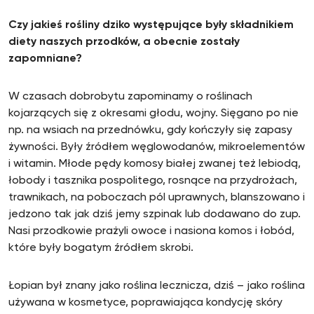
Czy jakieś rośliny dziko występujące były składnikiem
diety naszych przodków, a obecnie zostały
zapomniane?
W czasach dobrobytu zapominamy o roślinach
kojarzących się z okresami głodu, wojny. Sięgano po nie
np. na wsiach na przednówku, gdy kończyły się zapasy
żywności. Były źródłem węglowodanów, mikroelementów
i witamin. Młode pędy komosy białej zwanej też lebiodą,
łobody i tasznika pospolitego, rosnące na przydrożach,
trawnikach, na poboczach pól uprawnych, blanszowano i
jedzono tak jak dziś jemy szpinak lub dodawano do zup.
Nasi przodkowie prażyli owoce i nasiona komos i łobód,
które były bogatym źródłem skrobi.
Łopian był znany jako roślina lecznicza, dziś – jako roślina
używana w kosmetyce, poprawiająca kondycję skóry