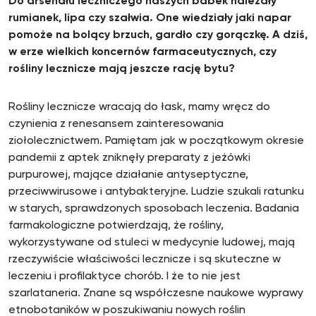
Do arsenału leczniczego naszych babek należały
rumianek, lipa czy szałwia.
One wiedziały jaki napar
pomoże na bolący brzuch, gardło czy gorączkę. A dziś,
w erze wielkich koncernów farmaceutycznych, czy
rośliny lecznicze mają jeszcze rację bytu?
Rośliny lecznicze wracają do łask, mamy wręcz do
czynienia z renesansem zainteresowania
ziołolecznictwem. Pamiętam jak w początkowym okresie
pandemii z aptek zniknęły preparaty z jeżówki
purpurowej, mające działanie antyseptyczne,
przeciwwirusowe i antybakteryjne. Ludzie szukali ratunku
w starych, sprawdzonych sposobach leczenia. Badania
farmakologiczne potwierdzają, że rośliny,
wykorzystywane od stuleci w medycynie ludowej, mają
rzeczywiście właściwości lecznicze i są skuteczne w
leczeniu i profilaktyce chorób. I że to nie jest
szarlataneria. Znane są współczesne naukowe wyprawy
etnobotaników w poszukiwaniu nowych roślin