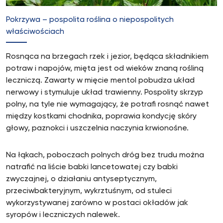
Pokrzywa – pospolita roślina o niepospolitych
właściwościach
Rosnąca na brzegach rzek i jezior, będąca składnikiem
potraw i napojów, mięta jest od wieków znaną rośliną
leczniczą. Zawarty w mięcie mentol pobudza układ
nerwowy i stymuluje układ trawienny. Pospolity skrzyp
polny, na tyle nie wymagający, że potrafi rosnąć nawet
między kostkami chodnika, poprawia kondycję skóry
głowy, paznokci i uszczelnia naczynia krwionośne.
Na łąkach, poboczach polnych dróg bez trudu można
natrafić na liście babki lancetowatej czy babki
zwyczajnej, o działaniu antyseptycznym,
przeciwbakteryjnym, wykrztuśnym, od stuleci
wykorzystywanej zarówno w postaci okładów jak
syropów i leczniczych nalewek.