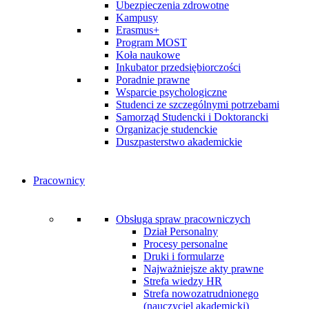
Ubezpieczenia zdrowotne
Kampusy
Erasmus+
Program MOST
Koła naukowe
Inkubator przedsiębiorczości
Poradnie prawne
Wsparcie psychologiczne
Studenci ze szczególnymi potrzebami
Samorząd Studencki i Doktorancki
Organizacje studenckie
Duszpasterstwo akademickie
Pracownicy
Obsługa spraw pracowniczych
Dział Personalny
Procesy personalne
Druki i formularze
Najważniejsze akty prawne
Strefa wiedzy HR
Strefa nowozatrudnionego
(nauczyciel akademicki)