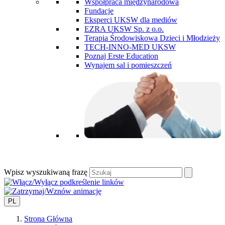
Współpraca międzynarodowa
Fundacje
Eksperci UKSW dla mediów
EZRA UKSW Sp. z o.o.
Terapia Środowiskowa Dzieci i Młodzieży
TECH-INNO-MED UKSW
Poznaj Erste Education
Wynajem sal i pomieszczeń
Wpisz wyszukiwaną frazę
PL
Strona Główna