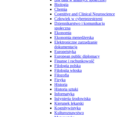
Biologia
Chemia
Cognitive and Clinical Neuroscience
Człowiek w cyberprzestrzeni
Dziennikarstwo i komunikacja
społeczna
Ekonomia
Ekonomia menedżerska
Elektroniczne zarządzanie
dokumentacją
Europeistyka
European public diplomacy
Finanse i rachunkowość
Filologia polska
Filologia włoska
Filozofia
Fizyka
Historia
Historia sztuki
Informatyka
Inżynieria środowiska
Kierunek lekarski
Kognitywistyka
Kulturoznawstwo