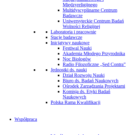
Międzyreligijnego
Multidyscyplinarne Centrum
Badawcze
Uniwersyteckie Centrum Badań
Wolności Religijnej
Laboratoria i pracownie
Stacje badawcze
Inicjatywy naukowe
Festiwal Nauki
Akademia Młodego Przyrodnika
Noc Biologów
Radio Filozoficzne „Sed Contra”
Jednostki ds. nauki
Dział Rozwoju Nauki
Biuro ds. Badań Naukowych
Ośrodek Zarządzania Projektami
Komisja ds. Etyki Badań
Naukowych
Polska Rama Kwalifikacji
Współpraca