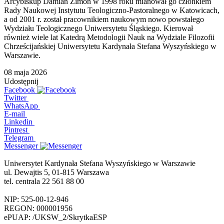
Arcybiskup Damian Zimoń w 1998 roku mianował go członkiem
Rady Naukowej Instytutu Teologiczno-Pastoralnego w Katowicach,
a od 2001 r. został pracownikiem naukowym nowo powstałego
Wydziału Teologicznego Uniwersytetu Śląskiego. Kierował
również wiele lat Katedrą Metodologii Nauk na Wydziale Filozofii
Chrześcijańskiej Uniwersytetu Kardynała Stefana Wyszyńskiego w
Warszawie.
08 maja 2026
Udostępnij
Facebook
Twitter
WhatsApp
E-mail
Linkedin
Pintrest
Telegram
Messenger
Uniwersytet Kardynała Stefana Wyszyńskiego w Warszawie
ul. Dewajtis 5, 01-815 Warszawa
tel. centrala 22 561 88 00
NIP: 525-00-12-946
REGON: 000001956
ePUAP: /UKSW_2/SkrytkaESP