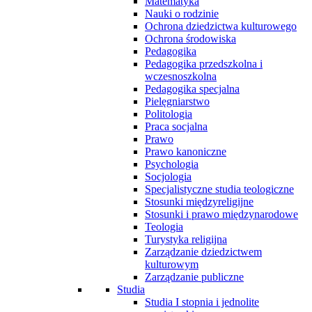
Matematyka
Nauki o rodzinie
Ochrona dziedzictwa kulturowego
Ochrona środowiska
Pedagogika
Pedagogika przedszkolna i
wczesnoszkolna
Pedagogika specjalna
Pielęgniarstwo
Politologia
Praca socjalna
Prawo
Prawo kanoniczne
Psychologia
Socjologia
Specjalistyczne studia teologiczne
Stosunki międzyreligijne
Stosunki i prawo międzynarodowe
Teologia
Turystyka religijna
Zarządzanie dziedzictwem
kulturowym
Zarządzanie publiczne
Studia
Studia I stopnia i jednolite