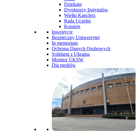
Dziekani
Dyrektorzy Instytutów
Wielki Kanclerz
Rada Uczelni
Komisje
Inwestycje
Bezpieczny Uniwersytet
In memoriam
Ochrona Danych Osobowych
Solidarni z Ukrainą
Monitor UKSW
Dla mediów