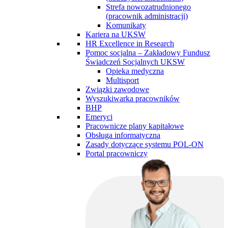
Strefa nowozatrudnionego
(pracownik administracji)
Komunikaty
Kariera na UKSW
HR Excellence in Research
Pomoc socjalna – Zakładowy Fundusz
Świadczeń Socjalnych UKSW
Opieka medyczna
Multisport
Związki zawodowe
Wyszukiwarka pracowników
BHP
Emeryci
Pracownicze plany kapitałowe
Obsługa informatyczna
Zasady dotyczące systemu POL-ON
Portal pracowniczy