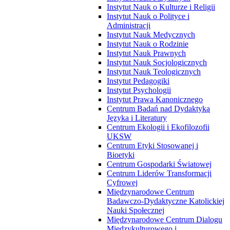
Instytut Nauk o Kulturze i Religii
Instytut Nauk o Polityce i
Administracji
Instytut Nauk Medycznych
Instytut Nauk o Rodzinie
Instytut Nauk Prawnych
Instytut Nauk Socjologicznych
Instytut Nauk Teologicznych
Instytut Pedagogiki
Instytut Psychologii
Instytut Prawa Kanonicznego
Centrum Badań nad Dydaktyką
Języka i Literatury
Centrum Ekologii i Ekofilozofii
UKSW
Centrum Etyki Stosowanej i
Bioetyki
Centrum Gospodarki Światowej
Centrum Liderów Transformacji
Cyfrowej
Międzynarodowe Centrum
Badawczo-Dydaktyczne Katolickiej
Nauki Społecznej
Międzynarodowe Centrum Dialogu
Międzykulturowego i