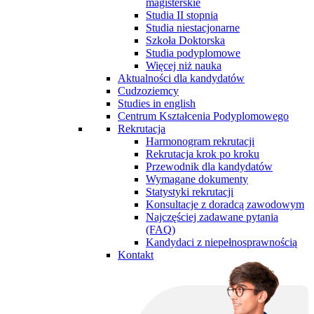
magisterskie
Studia II stopnia
Studia niestacjonarne
Szkoła Doktorska
Studia podyplomowe
Więcej niż nauka
Aktualności dla kandydatów
Cudzoziemcy
Studies in english
Centrum Kształcenia Podyplomowego
Rekrutacja
Harmonogram rekrutacji
Rekrutacja krok po kroku
Przewodnik dla kandydatów
Wymagane dokumenty
Statystyki rekrutacji
Konsultacje z doradcą zawodowym
Najczęściej zadawane pytania
(FAQ)
Kandydaci z niepełnosprawnością
Kontakt