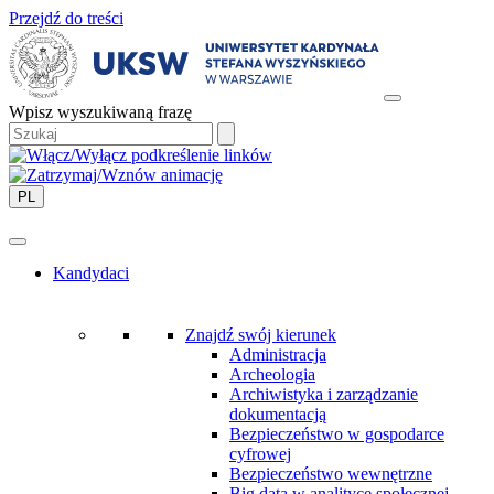
Przejdź do treści
Wpisz wyszukiwaną frazę
PL
Kandydaci
Znajdź swój kierunek
Administracja
Archeologia
Archiwistyka i zarządzanie
dokumentacją
Bezpieczeństwo w gospodarce
cyfrowej
Bezpieczeństwo wewnętrzne
Big data w analityce społecznej