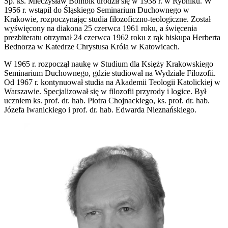
Śp. ks. Mieczysław Bombik urodził się w 1938 r. w Rybniku. W
1956 r. wstąpił do Śląskiego Seminarium Duchownego w
Krakowie, rozpoczynając studia filozoficzno-teologiczne. Został
wyświęcony na diakona 25 czerwca 1961 roku, a święcenia
prezbiteratu otrzymał 24 czerwca 1962 roku z rąk biskupa Herberta
Bednorza w Katedrze Chrystusa Króla w Katowicach.
W 1965 r. rozpoczął naukę w Studium dla Księży Krakowskiego
Seminarium Duchownego, gdzie studiował na Wydziale Filozofii.
Od 1967 r. kontynuował studia na Akademii Teologii Katolickiej w
Warszawie. Specjalizował się w filozofii przyrody i logice. Był
uczniem ks. prof. dr. hab. Piotra Chojnackiego, ks. prof. dr. hab.
Józefa Iwanickiego i prof. dr. hab. Edwarda Nieznańskiego.