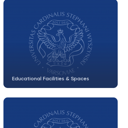
Educational Facilities & Spaces
In 2013 the Cardinal Stefan Wyszyński University
in Warsaw (UKSW) saw the completion...