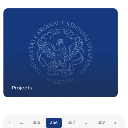
Radio filozoficzne „Sed contra” To internetowe
radio filozoficzne...
Projects
According to the information provided by the
Ministry of Science and Higher...
1
…
355
356
357
…
359