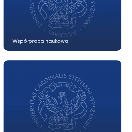
Współpraca naukowa
Uniwersytety od zarania były ośrodkami
wymiany międzynarodowej uczonych i
studentów...