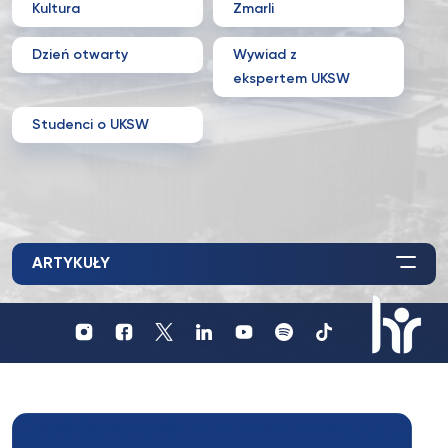
Kultura
Zmarli
Dzień otwarty
Wywiad z
ekspertem UKSW
Studenci o UKSW
ARTYKUŁY
Profil
Profil
Profil
UKSW
UKSW
UKSW
Profil
UKSW
UKSW
UKSW
YouTube
Spotify
TikTok
UKSW
Instagram
Facebook
Twitter
Linkedin
HR
in
research