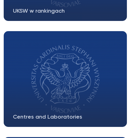
UKSW w rankingach
Potencjał naukowy UKSW osiąga bardzo dobry
wynik we współpczynniku nasycenia...
Centres and Laboratories
In 2013 the Cardinal Stefan Wyszyński University
in Warsaw (UKSW) saw the completion...