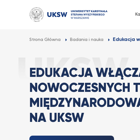
Przejdź
do
K
treści
Edukacja w
Strona Główna
Badania i nauka
EDUKACJA WŁĄCZ
NOWOCZESNYCH T
MIĘDZYNARODOWA
NA UKSW