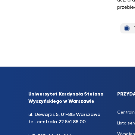
ucz. or
przebie
Uniwersytet Kardynała Stefana
PRZYDA
Wyszyńskiego w Warszawie
Centraln
ul. Dewajtis 5, 01-815 Warszawa
tel. centrala 22 561 88 00
Lista se
Wynajem