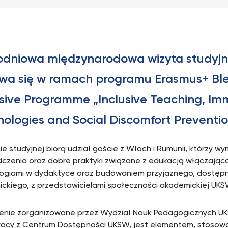
iodniowa międzynarodowa wizyta studyj
wa się w ramach programu Erasmus+ Bl
sive Programme „Inclusive Teaching, Im
ologies and Social Discomfort Preventio
ie studyjnej biorą udział goście z Włoch i Rumunii, którzy wy
czenia oraz dobre praktyki związane z edukacją włączają
ogiami w dydaktyce oraz budowaniem przyjaznego, dostęp
ckiego, z przedstawicielami społeczności akademickiej UKS
enie zorganizowane przez Wydział Nauk Pedagogicznych U
acy z Centrum Dostępności UKSW, jest elementem, stosow