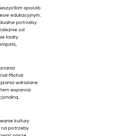
e wszystkim sposób
cesie edukacyjnym.
idualne potrzeby
zależnie od
ie kadry
mpatii,
znania
nał Michał
iązania wdrażane
stem wsparcia
cjonalną.
wanie kultury
u na potrzeby
tować nasze