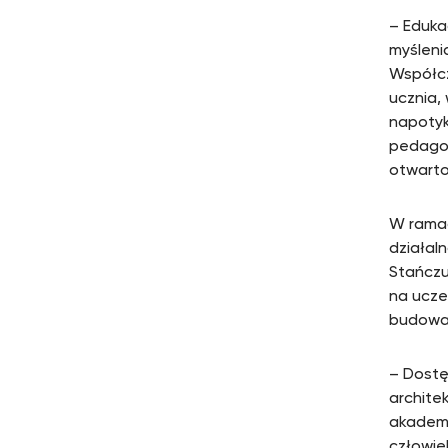
– Eduka
myśleni
Współcz
ucznia,
napotyk
pedagog
otwarto
W ramac
działal
Stańczu
na ucze
budowan
– Dostę
archite
akademi
człowie