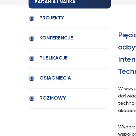
BADANIA I NAUKA
PROJEKTY
Pięc
KONFERENCJE
odby
PUBLIKACJE
Inten
Techn
OSIĄGNIĘCIA
W wizyc
doświad
ROZMOWY
technol
akademi
Wydarz
współpr