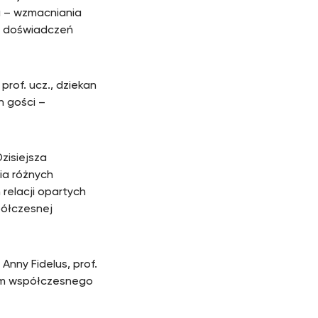
a – wzmacniania
ę doświadczeń
prof. ucz., dziekan
h gości –
Dzisiejsza
ia różnych
relacji opartych
półczesnej
Anny Fidelus, prof.
iom współczesnego