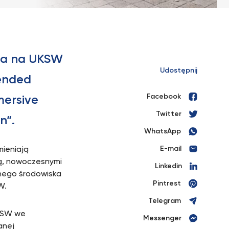
na na UKSW
Udostępnij
ended
Facebook
mersive
Twitter
n”.
WhatsApp
E-mail
mieniają
cą, nowoczesnymi
Linkedin
nego środowiska
Pintrest
W.
Telegram
KSW we
Messenger
anej