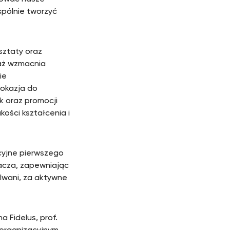
spólnie tworzyć
sztaty oraz
waż wzmacnia
ie
 okazja do
 oraz promocji
ości kształcenia i
cyjne pierwszego
macza, zapewniając
lwani, za aktywne
a Fidelus, prof.