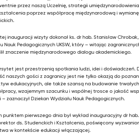
entnie przez naszą Uczelnię, strategii umiędzynarodowieni
 kształcenia poprzez współpracę międzynarodową i wymian
ckich.
ej inauguracji wizyty dokonał ks. dr hab. Stanisław Chrobak, 
u Nauk Pedagogicznych UKSW, który – witając zagranicznyc
lił znaczenie międzynarodowego dialogu akademickiego.
sytet jest przestrzenią spotkania ludzi, idei i doświadczeń. 
ć naszych gości z zagranicy jest nie tylko okazją do poznan
tyw edukacyjnych, ale także szansą na budowanie trwałych 
łpracy, wzajemnym szacunku i wspólnej trosce o jakość ws
i – zaznaczył Dziekan Wydziału Nauk Pedagogicznych.
m punktem pierwszego dnia był wykład inauguracyjny dr hab. 
rorektor ds. Studenckich i Kształcenia, poświęcony wyzwan
ctwa w kontekście edukacji włączającej.