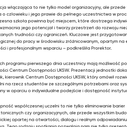
cja włączająca to nie tylko model organizacyjny, ale przed
a o człowieku i jego prawie do pełnego uczestnictwa w pro
esna szkoła powinna być miejscem, które dostrzega indyw
 wzmacnia jego potencjał i tworzy przestrzeń do rozwoju nie
anych trudności czy ograniczeń. Kluczowe jest przygotowan
icznej do pracy w środowisku zróżnicowanym, opartym na e
ści i profesjonalnym wsparciu – podkreśliła Prorektor.
h programu pierwszego dnia uczestnicy mają możliwość po
ności Centrum Dostępności UKSW. Prezentacji jednostki doko
k, kierownik Centrum Dostępności UKSW, który omówił rozw
lni na rzecz studentów ze szczególnymi potrzebami oraz sy
y w oparciu o indywidualne podejście i dostępność instytu
pność współczesnej uczelni to nie tylko eliminowanie barier
ktonicznych czy organizacyjnych, ale przede wszystkim budo
ckiej opartej na otwartości, dialogu i realnym odpowiadani
ka. Tego rodzaju spotkania pozwalają nam nie tylko prezen