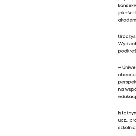
konsekw
jakości
akademi
Uroczyst
Wydział
podkreś
– Uniwer
obecnoś
perspek
na wspó
edukacj
Istotny
ucz., p
szkolni