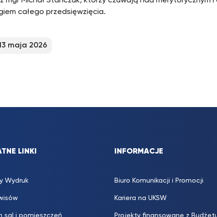
az mgr Michał Stańczuk, którzy czuwają nad merytorycznym i
giem całego przedsięwzięcia.
13 maja 2026
TNE LINKI
INFORMACJE
y Wydruk
Biuro Komunikacji i Promocji
rwisów
Kariera na UKSW
 sal i pomieszczeń
Projekty finansowane z Budżet