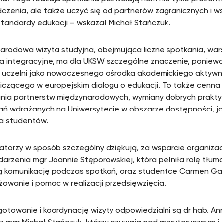
czenia, ale także uczyć się od partnerów zagranicznych i w
standardy edukacji – wskazał Michał Stańczuk.
arodowa wizyta studyjna, obejmująca liczne spotkania, war
ia integracyjne, ma dla UKSW szczególne znaczenie, ponie
 uczelni jako nowoczesnego ośrodka akademickiego aktywn
iczącego w europejskim dialogu o edukacji. To także cenna
ia partnerstw międzynarodowych, wymiany dobrych praktyk
ań wdrażanych na Uniwersytecie w obszarze dostępności, jak
a studentów.
atorzy w sposób szczególny dziękują, za wsparcie organiza
darzenia mgr Joannie Stęporowskiej, która pełniła rolę tłu
 komunikację podczas spotkań, oraz studentce Carmen Ga
owanie i pomoc w realizacji przedsięwzięcia.
gotowanie i koordynację wizyty odpowiedzialni są dr hab. Ann