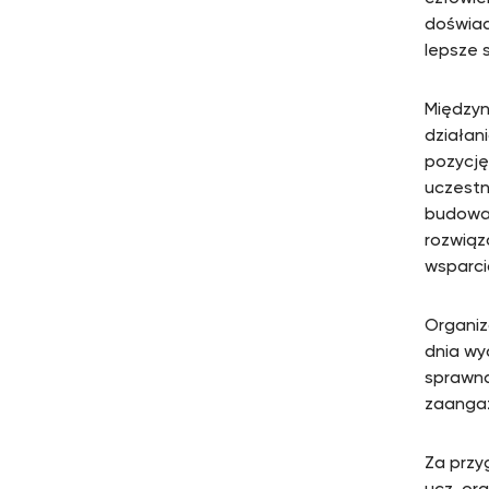
doświad
lepsze 
Międzyn
działan
pozycję
uczestn
budowan
rozwiąz
wsparci
Organiz
dnia wy
sprawną
zaangaż
Za przy