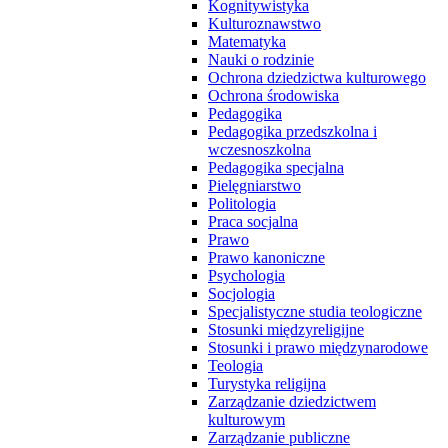
Kognitywistyka
Kulturoznawstwo
Matematyka
Nauki o rodzinie
Ochrona dziedzictwa kulturowego
Ochrona środowiska
Pedagogika
Pedagogika przedszkolna i
wczesnoszkolna
Pedagogika specjalna
Pielęgniarstwo
Politologia
Praca socjalna
Prawo
Prawo kanoniczne
Psychologia
Socjologia
Specjalistyczne studia teologiczne
Stosunki międzyreligijne
Stosunki i prawo międzynarodowe
Teologia
Turystyka religijna
Zarządzanie dziedzictwem
kulturowym
Zarządzanie publiczne