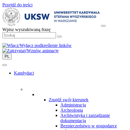
Przejdź do treści
Wpisz wyszukiwaną frazę
PL
Kandydaci
Znajdź swój kierunek
Administracja
Archeologia
Archiwistyka i zarządzanie
dokumentacją
Bezpieczeństwo w gospodarce