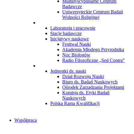
Multidyscyplinarne Centrum
Badawcze
Uniwersyteckie Centrum Badań
Wolności Religijnej
Laboratoria i pracownie
Stacje badawcze
Inicjatywy naukowe
Festiwal Nauki
Akademia Młodego Przyrodnika
Noc Biologów
Radio Filozoficzne „Sed Contra”
Jednostki ds. nauki
Dział Rozwoju Nauki
Biuro ds. Badań Naukowych
Ośrodek Zarządzania Projektami
Komisja ds. Etyki Badań
Naukowych
Polska Rama Kwalifikacji
Współpraca