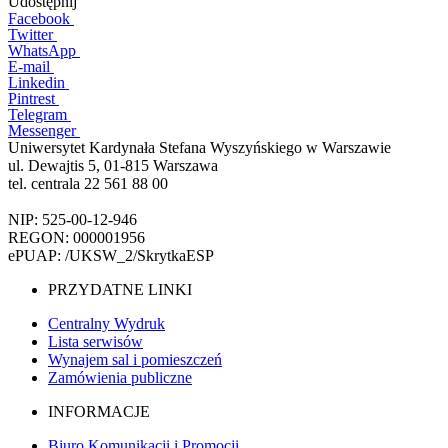
Udostępnij
Facebook
Twitter
WhatsApp
E-mail
Linkedin
Pintrest
Telegram
Messenger
Uniwersytet Kardynała Stefana Wyszyńskiego w Warszawie
ul. Dewajtis 5, 01-815 Warszawa
tel. centrala 22 561 88 00
NIP: 525-00-12-946
REGON: 000001956
ePUAP: /UKSW_2/SkrytkaESP
PRZYDATNE LINKI
Centralny Wydruk
Lista serwisów
Wynajem sal i pomieszczeń
Zamówienia publiczne
INFORMACJE
Biuro Komunikacji i Promocji