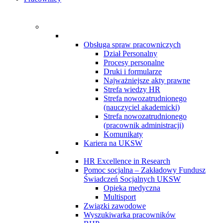
Obsługa spraw pracowniczych
Dział Personalny
Procesy personalne
Druki i formularze
Najważniejsze akty prawne
Strefa wiedzy HR
Strefa nowozatrudnionego
(nauczyciel akademicki)
Strefa nowozatrudnionego
(pracownik administracji)
Komunikaty
Kariera na UKSW
HR Excellence in Research
Pomoc socjalna – Zakładowy Fundusz
Świadczeń Socjalnych UKSW
Opieka medyczna
Multisport
Związki zawodowe
Wyszukiwarka pracowników