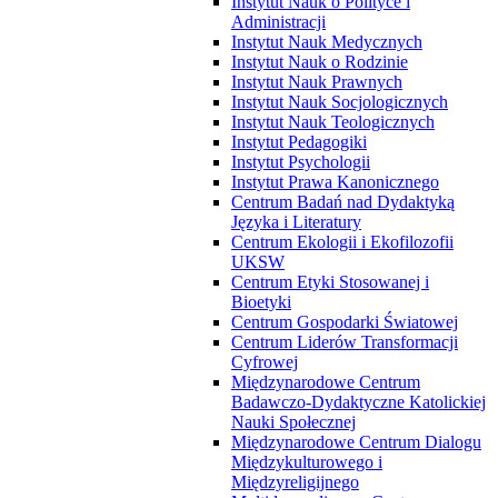
Instytut Nauk o Polityce i
Administracji
Instytut Nauk Medycznych
Instytut Nauk o Rodzinie
Instytut Nauk Prawnych
Instytut Nauk Socjologicznych
Instytut Nauk Teologicznych
Instytut Pedagogiki
Instytut Psychologii
Instytut Prawa Kanonicznego
Centrum Badań nad Dydaktyką
Języka i Literatury
Centrum Ekologii i Ekofilozofii
UKSW
Centrum Etyki Stosowanej i
Bioetyki
Centrum Gospodarki Światowej
Centrum Liderów Transformacji
Cyfrowej
Międzynarodowe Centrum
Badawczo-Dydaktyczne Katolickiej
Nauki Społecznej
Międzynarodowe Centrum Dialogu
Międzykulturowego i
Międzyreligijnego