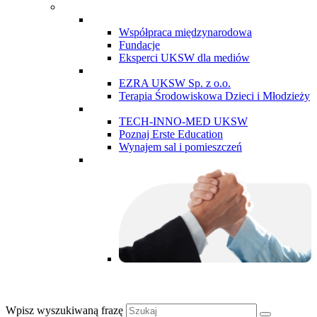
Współpraca międzynarodowa
Fundacje
Eksperci UKSW dla mediów
EZRA UKSW Sp. z o.o.
Terapia Środowiskowa Dzieci i Młodzieży
TECH-INNO-MED UKSW
Poznaj Erste Education
Wynajem sal i pomieszczeń
Wpisz wyszukiwaną frazę