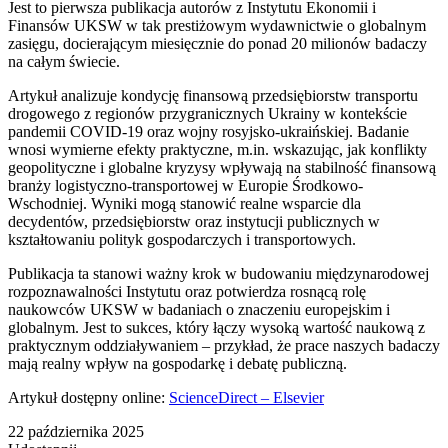
Jest to pierwsza publikacja autorów z Instytutu Ekonomii i
Finansów UKSW w tak prestiżowym wydawnictwie o globalnym
zasięgu, docierającym miesięcznie do ponad 20 milionów badaczy
na całym świecie.
Artykuł analizuje kondycję finansową przedsiębiorstw transportu
drogowego z regionów przygranicznych Ukrainy w kontekście
pandemii COVID-19 oraz wojny rosyjsko-ukraińskiej. Badanie
wnosi wymierne efekty praktyczne, m.in. wskazując, jak konflikty
geopolityczne i globalne kryzysy wpływają na stabilność finansową
branży logistyczno-transportowej w Europie Środkowo-
Wschodniej. Wyniki mogą stanowić realne wsparcie dla
decydentów, przedsiębiorstw oraz instytucji publicznych w
kształtowaniu polityk gospodarczych i transportowych.
Publikacja ta stanowi ważny krok w budowaniu międzynarodowej
rozpoznawalności Instytutu oraz potwierdza rosnącą rolę
naukowców UKSW w badaniach o znaczeniu europejskim i
globalnym. Jest to sukces, który łączy wysoką wartość naukową z
praktycznym oddziaływaniem – przykład, że prace naszych badaczy
mają realny wpływ na gospodarkę i debatę publiczną.
Artykuł dostępny online:
ScienceDirect – Elsevier
22 października 2025