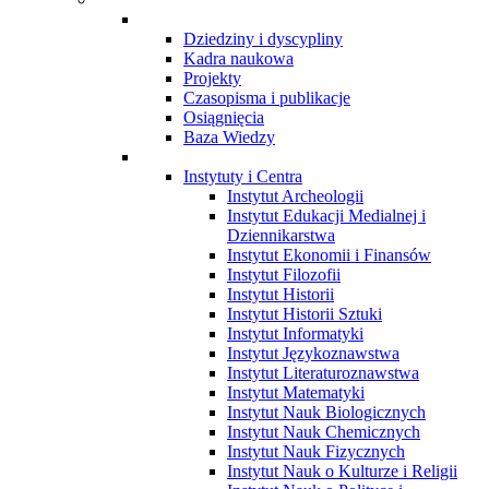
Dziedziny i dyscypliny
Kadra naukowa
Projekty
Czasopisma i publikacje
Osiągnięcia
Baza Wiedzy
Instytuty i Centra
Instytut Archeologii
Instytut Edukacji Medialnej i
Dziennikarstwa
Instytut Ekonomii i Finansów
Instytut Filozofii
Instytut Historii
Instytut Historii Sztuki
Instytut Informatyki
Instytut Językoznawstwa
Instytut Literaturoznawstwa
Instytut Matematyki
Instytut Nauk Biologicznych
Instytut Nauk Chemicznych
Instytut Nauk Fizycznych
Instytut Nauk o Kulturze i Religii