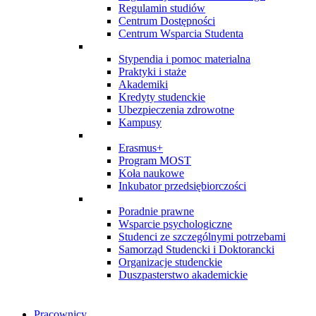
Regulamin studiów
Centrum Dostępności
Centrum Wsparcia Studenta
Stypendia i pomoc materialna
Praktyki i staże
Akademiki
Kredyty studenckie
Ubezpieczenia zdrowotne
Kampusy
Erasmus+
Program MOST
Koła naukowe
Inkubator przedsiębiorczości
Poradnie prawne
Wsparcie psychologiczne
Studenci ze szczególnymi potrzebami
Samorząd Studencki i Doktorancki
Organizacje studenckie
Duszpasterstwo akademickie
Pracownicy