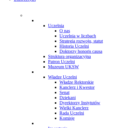
Uczelnia
O nas
Uczelnia w liczbach
Strategia rozwoju, statut
Historia Uczelni
Doktorzy honoris causa
Struktura organizacyjna
Patron Uczelni
Muzeum UKSW
Władze Uczelni
Władze Rektorskie
Kanclerz i Kwestor
Senat
Dziekani
Dyrektorzy Instytutów
Wielki Kanclerz
Rada Uczelni
Komisje