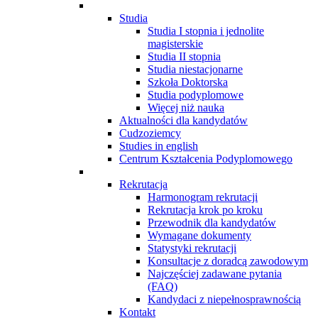
Studia
Studia I stopnia i jednolite
magisterskie
Studia II stopnia
Studia niestacjonarne
Szkoła Doktorska
Studia podyplomowe
Więcej niż nauka
Aktualności dla kandydatów
Cudzoziemcy
Studies in english
Centrum Kształcenia Podyplomowego
Rekrutacja
Harmonogram rekrutacji
Rekrutacja krok po kroku
Przewodnik dla kandydatów
Wymagane dokumenty
Statystyki rekrutacji
Konsultacje z doradcą zawodowym
Najczęściej zadawane pytania
(FAQ)
Kandydaci z niepełnosprawnością
Kontakt