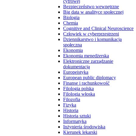
cyfrowej
Bezpieczeństwo wewnętrzne
Big data w analityce społecznej
Biologia
Chemia
Cognitive and Clinical Neuroscience
Człowiek w cyberprzestrzeni
Dziennikarstwo i komunikacja
społeczna
Ekonomia
Ekonomia menedżerska
Elektroniczne zarządzanie
dokumentacją
Europeistyka
European public diplomacy
Finanse i rachunkowość
Filologia polska
Filologia włoska
Filozofia
Fizyka
Historia
Historia sztuki
Informatyka
Inżynieria środowiska
Kierunek lekarski