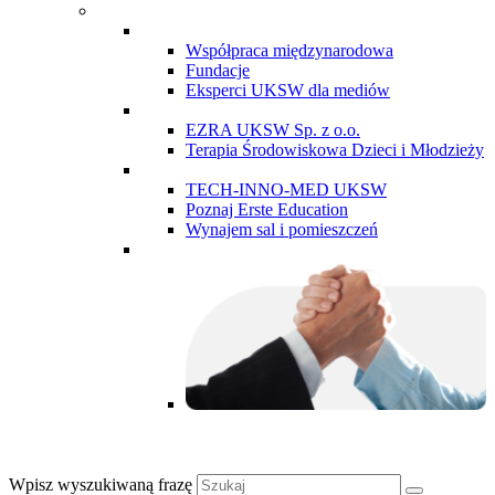
Współpraca międzynarodowa
Fundacje
Eksperci UKSW dla mediów
EZRA UKSW Sp. z o.o.
Terapia Środowiskowa Dzieci i Młodzieży
TECH-INNO-MED UKSW
Poznaj Erste Education
Wynajem sal i pomieszczeń
Wpisz wyszukiwaną frazę