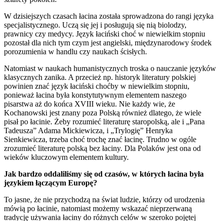
W dzisiejszych czasach łacina została sprowadzona do rangi języka
specjalistycznego. Uczą się jej i posługują się nią biolodzy,
prawnicy czy medycy. Język łaciński choć w niewielkim stopniu
pozostał dla nich tym czym jest angielski, międzynarodowy środek
porozumienia w handlu czy naukach ścisłych.
Natomiast w naukach humanistycznych troska o nauczanie języków
klasycznych zanika. A przecież np. historyk literatury polskiej
powinien znać język łaciński choćby w niewielkim stopniu,
ponieważ łacina była konstytutywnym elementem naszego
pisarstwa aż do końca XVIII wieku. Nie każdy wie, że
Kochanowski jest znany poza Polską również dlatego, że wiele
pisał po łacinie. Żeby rozumieć literaturę staropolską, ale i „Pana
Tadeusza” Adama Mickiewicza, i „Trylogię” Henryka
Sienkiewicza, trzeba choć trochę znać łacinę. Trudno w ogóle
zrozumieć literaturę polską bez łaciny. Dla Polaków jest ona od
wieków kluczowym elementem kultury.
Jak bardzo oddaliliśmy się od czasów, w których łacina była
językiem łączącym Europę?
To jasne, że nie przychodzą na świat ludzie, którzy od urodzenia
mówią po łacinie, natomiast możemy wskazać nieprzerwaną
tradycję używania łaciny do różnych celów w szeroko pojętej