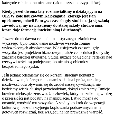
kategorie całkiem mu nieznane (jak np. system przypadków).
Kiedy przed dwoma laty rozmawialiśmy o działającym na
UKSW kole naukowym Kalokagatia, którego jest Pan
opiekunem, mówił Pan: „w czasach gdy studia stają się szkołą
zawodową, my nawiązujemy do starej szkoły studiowania,
która daje formację intelektualną i duchową”.
Jeszcze do niedawna celem humanistycznego szkolnictwa
wyższego było formowanie możliwie wszechstronnie
wykształconych absolwentów. W dzisiejszych czasach, gdy
wszystko jest projektem biznesowym, także cele edukacji stały się
znacznie bardziej utylitarne. Studia służące pogłębionej refleksji nad
rzeczywistością są podejrzane, bo nie niosą obietnicy
bezpośredniego zysku.
Jeśli jednak odetniemy się od korzeni, stracimy kontakt z
dziedzictwem, którego elementami są łacina i greka, utracimy
możliwość odwoływania się do źródeł naszej cywilizacji, nie
będziemy wiedzieli skąd przychodzimy, dokąd zmierzamy. Istnieje
bowiem niebezpieczeństwo, że człowiek, który ma znikomą wiedzę
o przeszłości jest podatny na manipulację. Łatwo można go
omamić, wmówić mu wszystko. A stąd tylko krok do wegetacji
kulturowej, bezrefleksyjnego kopiowania podsuwanych nam
gotowych rozwiązań, bez względu na ich prawdziwą wartość.