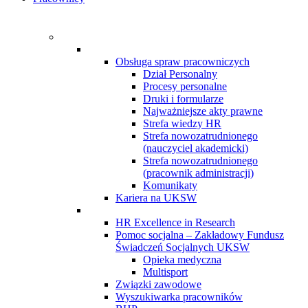
Obsługa spraw pracowniczych
Dział Personalny
Procesy personalne
Druki i formularze
Najważniejsze akty prawne
Strefa wiedzy HR
Strefa nowozatrudnionego
(nauczyciel akademicki)
Strefa nowozatrudnionego
(pracownik administracji)
Komunikaty
Kariera na UKSW
HR Excellence in Research
Pomoc socjalna – Zakładowy Fundusz
Świadczeń Socjalnych UKSW
Opieka medyczna
Multisport
Związki zawodowe
Wyszukiwarka pracowników