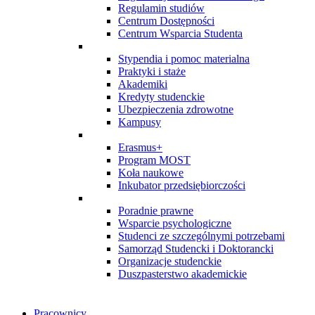
Regulamin studiów
Centrum Dostępności
Centrum Wsparcia Studenta
Stypendia i pomoc materialna
Praktyki i staże
Akademiki
Kredyty studenckie
Ubezpieczenia zdrowotne
Kampusy
Erasmus+
Program MOST
Koła naukowe
Inkubator przedsiębiorczości
Poradnie prawne
Wsparcie psychologiczne
Studenci ze szczególnymi potrzebami
Samorząd Studencki i Doktorancki
Organizacje studenckie
Duszpasterstwo akademickie
Pracownicy