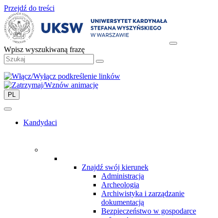
Przejdź do treści
Wpisz wyszukiwaną frazę
PL
Kandydaci
Znajdź swój kierunek
Administracja
Archeologia
Archiwistyka i zarządzanie
dokumentacją
Bezpieczeństwo w gospodarce