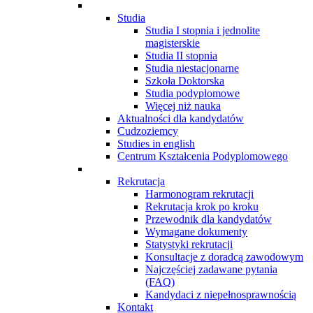
Studia
Studia I stopnia i jednolite
magisterskie
Studia II stopnia
Studia niestacjonarne
Szkoła Doktorska
Studia podyplomowe
Więcej niż nauka
Aktualności dla kandydatów
Cudzoziemcy
Studies in english
Centrum Kształcenia Podyplomowego
Rekrutacja
Harmonogram rekrutacji
Rekrutacja krok po kroku
Przewodnik dla kandydatów
Wymagane dokumenty
Statystyki rekrutacji
Konsultacje z doradcą zawodowym
Najczęściej zadawane pytania
(FAQ)
Kandydaci z niepełnosprawnością
Kontakt