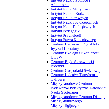
Instytut Nauk o Polityce i
Administracji
Instytut Nauk Medycznych
Instytut Nauk o Rodzinie
Instytut Nauk Prawnych
Instytut Nauk Socjologicznych
Instytut Nauk Teologicznych
Instytut Pedagogiki
Instytut Psychologii
Instytut Prawa Kanonicznego
Centrum Badań nad Dydaktyką
Języka i Literatury
Centrum Ekologii i Ekofilozofii
UKSW
Centrum Etyki Stosowanej i
Bioetyki
Centrum Gospodarki Światowej
Centrum Liderów Transformacji
Cyfrowej
Międzynarodowe Centrum
Badawczo-Dydaktyczne Katolickiej
Nauki Społecznej
Międzynarodowe Centrum Dialogu
Międzykulturowego i
Międzyreligijnego