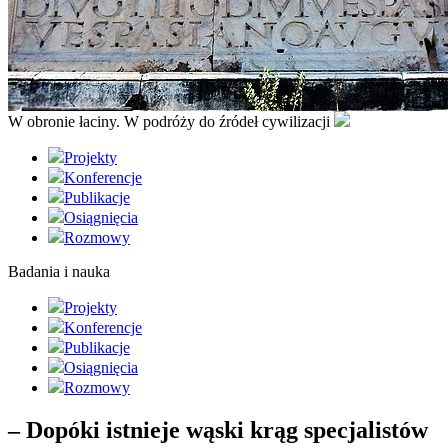
W obronie łaciny. W podróży do źródeł cywilizacji
Projekty
Konferencje
Publikacje
Osiągnięcia
Rozmowy
Badania i nauka
Projekty
Konferencje
Publikacje
Osiągnięcia
Rozmowy
– Dopóki istnieje wąski krąg specjalistów