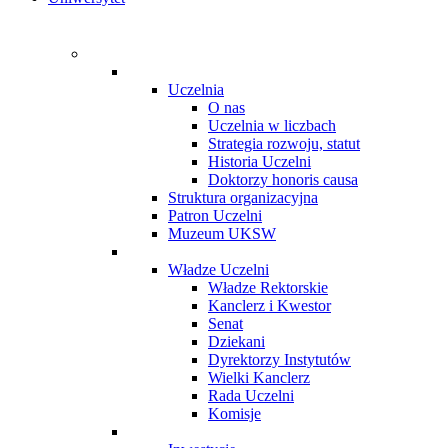
Uczelnia
O nas
Uczelnia w liczbach
Strategia rozwoju, statut
Historia Uczelni
Doktorzy honoris causa
Struktura organizacyjna
Patron Uczelni
Muzeum UKSW
Władze Uczelni
Władze Rektorskie
Kanclerz i Kwestor
Senat
Dziekani
Dyrektorzy Instytutów
Wielki Kanclerz
Rada Uczelni
Komisje