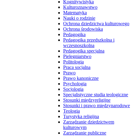
Kognitywistyka
Kulturoznawstwo
Matematyka
Nauki o rodzinie
Ochrona dziedzictwa kulturowego
Ochrona środowiska
Pedagogika
Pedagogika przedszkolna i
wczesnoszkolna
Pedagogika specjalna
Pielęgniarstwo
Politologia
Praca socjalna
Prawo
Prawo kanoniczne
Psychologia
Socjologia
Specjalistyczne studia teologiczne
Stosunki międzyreligijne
Stosunki i prawo międzynarodowe
Teologia
Turystyka religijna
Zarządzanie dziedzictwem
kulturowym
Zarządzanie publiczne