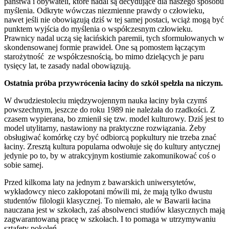
państwa i obywateli, które nadal są decydujące dla naszego sposobu
myślenia. Odkryte wówczas niezmienne prawdy o człowieku,
nawet jeśli nie obowiązują dziś w tej samej postaci, wciąż mogą być
punktem wyjścia do myślenia o współczesnym człowieku.
Prawnicy nadal uczą się łacińskich paremii, tych sformułowanych w
skondensowanej formie prawideł. One są pomostem łączącym
starożytność ze współczesnością, bo mimo dzielących je paru
tysięcy lat, te zasady nadal obowiązują.
Ostatnia próba przywrócenia łaciny do szkół spełzła na niczym.
W dwudziestoleciu międzywojennym nauka łaciny była czymś
powszechnym, jeszcze do roku 1989 nie należała do rzadkości. Z
czasem wypierana, bo zmienił się tzw. model kulturowy. Dziś jest to
model utylitarny, nastawiony na praktyczne rozwiązania. Żeby
obsługiwać komórkę czy być odbiorcą popkultury nie trzeba znać
łaciny. Zresztą kultura popularna odwołuje się do kultury antycznej
jedynie po to, by w atrakcyjnym kostiumie zakomunikować coś o
sobie samej.
Przed kilkoma laty na jednym z bawarskich uniwersytetów,
wykładowcy nieco zakłopotani mówili mi, że mają tylko dwustu
studentów filologii klasycznej. To niemało, ale w Bawarii łacina
nauczana jest w szkołach, zaś absolwenci studiów klasycznych mają
zagwarantowaną pracę w szkołach. I to pomaga w utrzymywaniu
sztafety pokoleń.