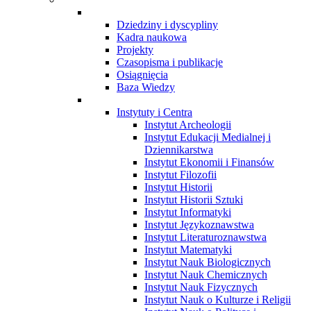
Dziedziny i dyscypliny
Kadra naukowa
Projekty
Czasopisma i publikacje
Osiągnięcia
Baza Wiedzy
Instytuty i Centra
Instytut Archeologii
Instytut Edukacji Medialnej i
Dziennikarstwa
Instytut Ekonomii i Finansów
Instytut Filozofii
Instytut Historii
Instytut Historii Sztuki
Instytut Informatyki
Instytut Językoznawstwa
Instytut Literaturoznawstwa
Instytut Matematyki
Instytut Nauk Biologicznych
Instytut Nauk Chemicznych
Instytut Nauk Fizycznych
Instytut Nauk o Kulturze i Religii