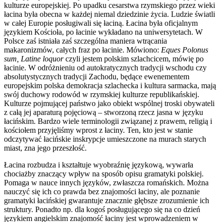
kulturze europejskiej. Po upadku cesarstwa rzymskiego przez wieki
łacina była obecna w każdej niemal dziedzinie życia. Ludzie światli
w całej Europie posługiwali się łaciną. Łacina była oficjalnym
językiem Kościoła, po łacinie wykładano na uniwersytetach. W
Polsce zaś istniała zaś szczególna maniera wtrącania
makaronizmów, całych fraz po łacinie. Mówiono:
Eques Polonus
sum, Latine loquor
czyli jestem polskim szlachcicem, mówię po
łacinie. W odróżnieniu od autokratycznych tradycji wschodu czy
absolutystycznych tradycji Zachodu, będące ewenementem
europejskim polska demokracja szlachecka i kultura sarmacka, mają
swój duchowy rodowód w rzymskiej kulturze republikańskiej.
Kulturze pojmującej państwo jako obiekt wspólnej troski obywateli
z całą jej aparaturą pojęciową – stworzoną rzecz jasna w języku
łacińskim. Bardzo wiele terminologii związanej z prawem, religią i
kościołem przyjęliśmy wprost z łaciny. Ten, kto jest w stanie
odczytywać łacińskie inskrypcje umieszczone na murach starych
miast, zna jego przeszłość.
Łacina rozbudza i kształtuje wyobraźnię językową, wywarła
chociażby znaczący wpływ na sposób opisu gramatyki polskiej.
Pomaga w nauce innych języków, zwłaszcza romańskich. Można
nauczyć się ich co prawda bez znajomości łaciny, ale poznanie
gramatyki łacińskiej gwarantuje znacznie głębsze zrozumienie ich
struktury. Ponadto np. dla kogoś posługującego się na co dzień
językiem angielskim znajomość łaciny jest wprowadzeniem w