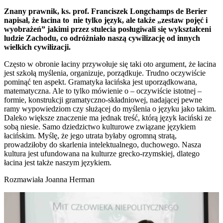
Znany prawnik, ks. prof. Franciszek Longchamps de Berier
napisał, że łacina to nie tylko język, ale także „zestaw pojęć i
wyobrażeń” jakimi przez stulecia posługiwali się wykształceni
ludzie Zachodu, co odróżniało naszą cywilizację od innych
wielkich cywilizacji.
Często w obronie łaciny przywołuje się taki oto argument, że łacina
jest szkołą myślenia, organizuje, porządkuje. Trudno oczywiście
pominąć ten aspekt. Gramatyka łacińska jest uporządkowana,
matematyczna. Ale to tylko mówienie o – oczywiście istotnej –
formie, konstrukcji gramatyczno-składniowej, nadającej pewne
ramy wypowiedziom czy służącej do myślenia o języku jako takim.
Daleko większe znaczenie ma jednak treść, którą język łaciński ze
sobą niesie. Samo dziedzictwo kulturowe związane językiem
łacińskim. Myślę, że jego utrata byłaby ogromną stratą,
prowadziłoby do skarlenia intelektualnego, duchowego. Nasza
kultura jest ufundowana na kulturze grecko-rzymskiej, dlatego
łacina jest także naszym językiem.
Rozmawiała Joanna Herman