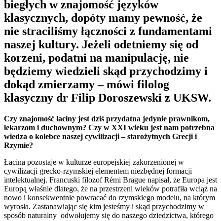
biegłych w znajomość języków
klasycznych, dopóty mamy pewność, że
nie straciliśmy łączności z fundamentami
naszej kultury. Jeżeli odetniemy się od
korzeni, podatni na manipulację, nie
będziemy wiedzieli skąd przychodzimy i
dokąd zmierzamy – mówi filolog
klasyczny dr Filip Doroszewski z UKSW.
Czy znajomość łaciny jest dziś przydatna jedynie prawnikom,
lekarzom i duchownym? Czy w XXI wieku jest nam potrzebna
wiedza o kolebce naszej cywilizacji – starożytnych Grecji i
Rzymie?
Łacina pozostaje w kulturze europejskiej zakorzenionej w
cywilizacji grecko-rzymskiej elementem niezbędnej formacji
intelektualnej. Francuski filozof Rémi Brague napisał, że Europa jest
Europą właśnie dlatego, że na przestrzeni wieków potrafiła wciąż na
nowo i konsekwentnie powracać do rzymskiego modelu, na którym
wyrosła. Zastanawiając się kim jesteśmy i skąd przychodzimy w
sposób naturalny odwołujemy się do naszego dziedzictwa, którego