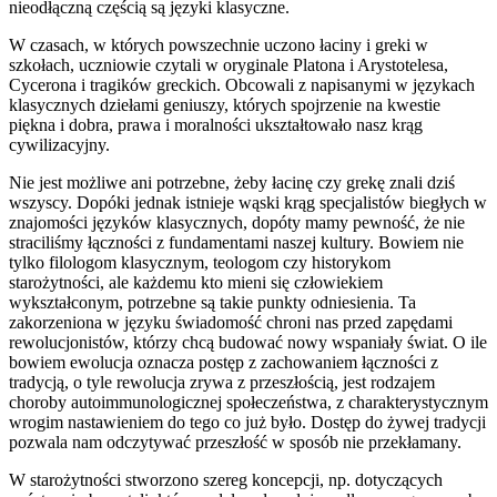
nieodłączną częścią są języki klasyczne.
W czasach, w których powszechnie uczono łaciny i greki w
szkołach, uczniowie czytali w oryginale Platona i Arystotelesa,
Cycerona i tragików greckich. Obcowali z napisanymi w językach
klasycznych dziełami geniuszy, których spojrzenie na kwestie
piękna i dobra, prawa i moralności ukształtowało nasz krąg
cywilizacyjny.
Nie jest możliwe ani potrzebne, żeby łacinę czy grekę znali dziś
wszyscy. Dopóki jednak istnieje wąski krąg specjalistów biegłych w
znajomości języków klasycznych, dopóty mamy pewność, że nie
straciliśmy łączności z fundamentami naszej kultury. Bowiem nie
tylko filologom klasycznym, teologom czy historykom
starożytności, ale każdemu kto mieni się człowiekiem
wykształconym, potrzebne są takie punkty odniesienia. Ta
zakorzeniona w języku świadomość chroni nas przed zapędami
rewolucjonistów, którzy chcą budować nowy wspaniały świat. O ile
bowiem ewolucja oznacza postęp z zachowaniem łączności z
tradycją, o tyle rewolucja zrywa z przeszłością, jest rodzajem
choroby autoimmunologicznej społeczeństwa, z charakterystycznym
wrogim nastawieniem do tego co już było. Dostęp do żywej tradycji
pozwala nam odczytywać przeszłość w sposób nie przekłamany.
W starożytności stworzono szereg koncepcji, np. dotyczących