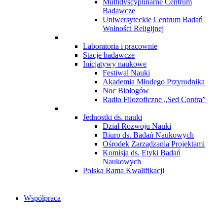
Multidyscyplinarne Centrum
Badawcze
Uniwersyteckie Centrum Badań
Wolności Religijnej
Laboratoria i pracownie
Stacje badawcze
Inicjatywy naukowe
Festiwal Nauki
Akademia Młodego Przyrodnika
Noc Biologów
Radio Filozoficzne „Sed Contra”
Jednostki ds. nauki
Dział Rozwoju Nauki
Biuro ds. Badań Naukowych
Ośrodek Zarządzania Projektami
Komisja ds. Etyki Badań
Naukowych
Polska Rama Kwalifikacji
Współpraca