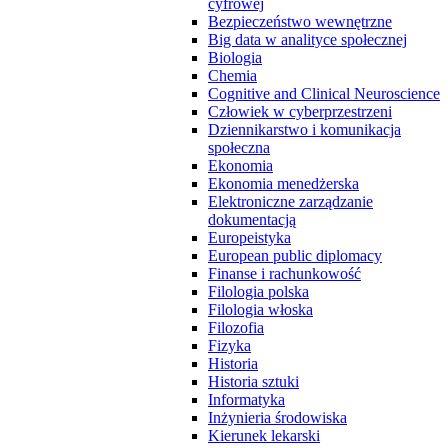
cyfrowej
Bezpieczeństwo wewnętrzne
Big data w analityce społecznej
Biologia
Chemia
Cognitive and Clinical Neuroscience
Człowiek w cyberprzestrzeni
Dziennikarstwo i komunikacja
społeczna
Ekonomia
Ekonomia menedżerska
Elektroniczne zarządzanie
dokumentacją
Europeistyka
European public diplomacy
Finanse i rachunkowość
Filologia polska
Filologia włoska
Filozofia
Fizyka
Historia
Historia sztuki
Informatyka
Inżynieria środowiska
Kierunek lekarski