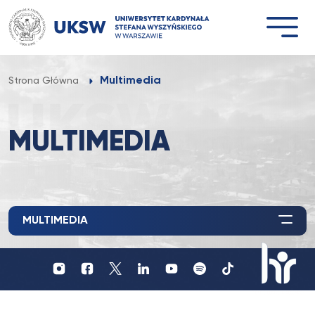
Przejdź
do
treści
Multimedia
Strona Główna
MULTIMEDIA
MULTIMEDIA
Profil
Profil
Profil
UKSW
UKSW
UKSW
Profil
UKSW
UKSW
UKSW
YouTube
Spotify
TikTok
UKSW
Instagram
Facebook
Twitter
Linkedin
HR