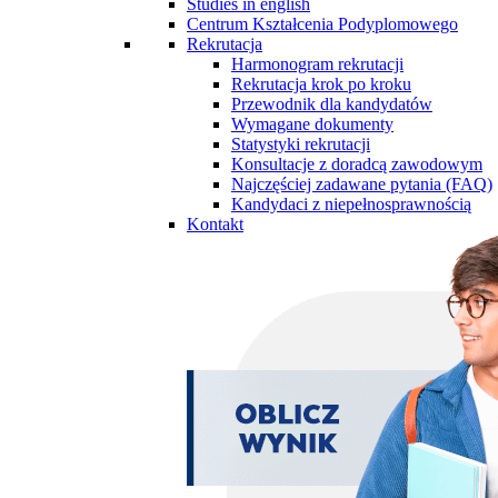
Studies in english
Centrum Kształcenia Podyplomowego
Rekrutacja
Harmonogram rekrutacji
Rekrutacja krok po kroku
Przewodnik dla kandydatów
Wymagane dokumenty
Statystyki rekrutacji
Konsultacje z doradcą zawodowym
Najczęściej zadawane pytania (FAQ)
Kandydaci z niepełnosprawnością
Kontakt