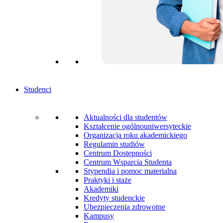
Studenci
Aktualności dla studentów
Kształcenie ogólnouniwersyteckie
Organizacja roku akademickiego
Regulamin studiów
Centrum Dostępności
Centrum Wsparcia Studenta
Stypendia i pomoc materialna
Praktyki i staże
Akademiki
Kredyty studenckie
Ubezpieczenia zdrowotne
Kampusy