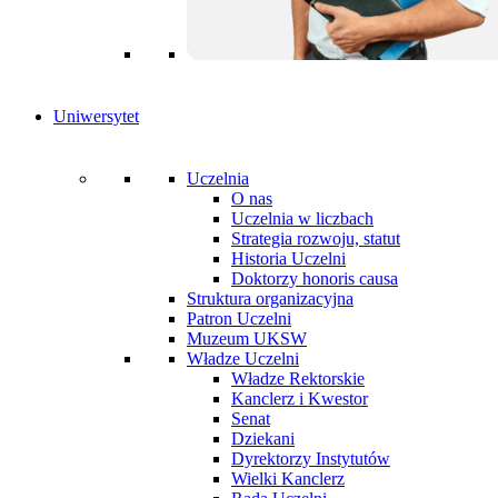
Uniwersytet
Uczelnia
O nas
Uczelnia w liczbach
Strategia rozwoju, statut
Historia Uczelni
Doktorzy honoris causa
Struktura organizacyjna
Patron Uczelni
Muzeum UKSW
Władze Uczelni
Władze Rektorskie
Kanclerz i Kwestor
Senat
Dziekani
Dyrektorzy Instytutów
Wielki Kanclerz