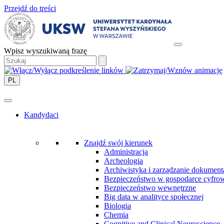
Przejdź do treści
Wpisz wyszukiwaną frazę
PL
Kandydaci
Znajdź swój kierunek
Administracja
Archeologia
Archiwistyka i zarządzanie dokument
Bezpieczeństwo w gospodarce cyfro
Bezpieczeństwo wewnętrzne
Big data w analityce społecznej
Biologia
Chemia
Cognitive and Clinical Neuroscience