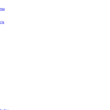
zna
cją