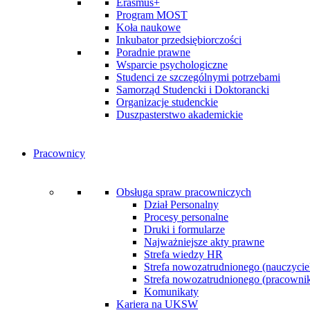
Erasmus+
Program MOST
Koła naukowe
Inkubator przedsiębiorczości
Poradnie prawne
Wsparcie psychologiczne
Studenci ze szczególnymi potrzebami
Samorząd Studencki i Doktorancki
Organizacje studenckie
Duszpasterstwo akademickie
Pracownicy
Obsługa spraw pracowniczych
Dział Personalny
Procesy personalne
Druki i formularze
Najważniejsze akty prawne
Strefa wiedzy HR
Strefa nowozatrudnionego (nauczycie
Strefa nowozatrudnionego (pracownik 
Komunikaty
Kariera na UKSW