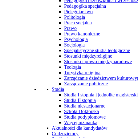
Pedagogika przedszkolna i wczesnos
Pedagogika specjalna
Pielęgniarstwo
Politologia
Praca socjalna
Prawo
Prawo kanoniczne
Psychologia
Socjologia
Specjalistyczne studia teologiczne
Stosunki międzyreligijne
Stosunki i prawo międzynarodowe
Teologia
Turystyka religijna
Zarządzanie dziedzictwem kulturow
Zarządzanie publiczne
Studia
Studia I stopnia i jednolite magisterski
Studia II stopnia
Studia niestacjonarne
Szkoła Doktorska
Studia podyplomowe
Więcej niż nauka
Aktualności dla kandydatów
Cudzoziemcy