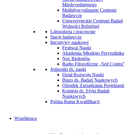
Międzyreligijnego
Multidyscyplinarne Centrum
Badawcze
Uniwersyteckie Centrum Badań
Wolności Religijnej
Laboratoria i pracownie
Stacje badawcze
Inicjatywy naukowe
Festiwal Nauki
Akademia Młodego Przyrodnika
Noc Biologów
Radio Filozoficzne „Sed Contra”
Jednostki ds. nauki
Dział Rozwoju Nauki
Biuro ds. Badań Naukowych
Ośrodek Zarządzania Projektami
Komisja ds. Etyki Badań
Naukowych
Polska Rama Kwalifikacji
Współpraca