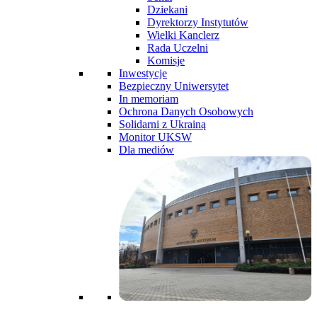
Dziekani
Dyrektorzy Instytutów
Wielki Kanclerz
Rada Uczelni
Komisje
Inwestycje
Bezpieczny Uniwersytet
In memoriam
Ochrona Danych Osobowych
Solidarni z Ukrainą
Monitor UKSW
Dla mediów