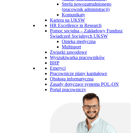
Strefa nowozatrudnionego
(pracownik administracji)
Komunikaty
Kariera na UKSW
HR Excellence in Research
Pomoc socjalna – Zakładowy Fundusz
Świadczeń Socjalnych UKSW
Opieka medyczna
Multisport
Związki zawodowe
Wyszukiwarka pracowników
BHP
Emeryci
Pracownicze plany kapitałowe
Obsługa informatyczna
Zasady dotyczące systemu POL-ON
Portal pracowniczy