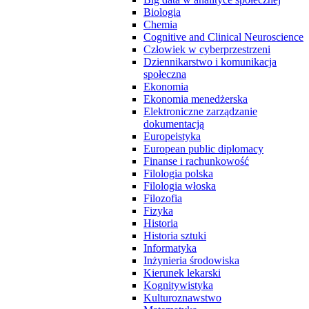
Biologia
Chemia
Cognitive and Clinical Neuroscience
Człowiek w cyberprzestrzeni
Dziennikarstwo i komunikacja
społeczna
Ekonomia
Ekonomia menedżerska
Elektroniczne zarządzanie
dokumentacją
Europeistyka
European public diplomacy
Finanse i rachunkowość
Filologia polska
Filologia włoska
Filozofia
Fizyka
Historia
Historia sztuki
Informatyka
Inżynieria środowiska
Kierunek lekarski
Kognitywistyka
Kulturoznawstwo