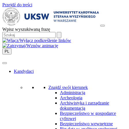
Przejdź do treści
Wpisz wyszukiwaną frazę
PL
Kandydaci
Znajdź swój kierunek
Administracja
Archeologia
Archiwistyka i zarządzanie
dokumentacją
Bezpieczeństwo w gospodarce
cyfrowej
Bezpieczeństwo wewnętrzne
Big data w analityce społecznej