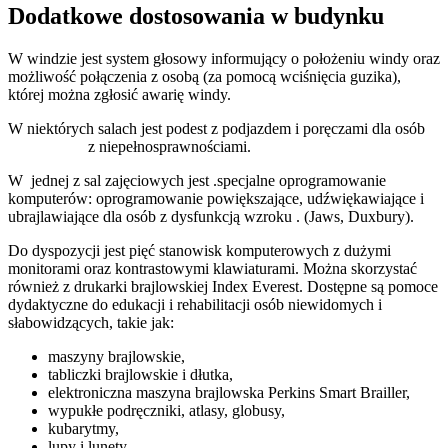
Dodatkowe dostosowania w budynku
W windzie jest system głosowy informujący o położeniu windy oraz
możliwość połączenia z osobą (za pomocą wciśnięcia guzika),
której można zgłosić awarię windy.
W niektórych salach jest podest z podjazdem i poręczami dla osób
z niepełnosprawnościami.
W jednej z sal zajęciowych jest .specjalne oprogramowanie
komputerów: oprogramowanie powiększające, udźwiękawiające i
ubrajlawiające dla osób z dysfunkcją wzroku . (Jaws, Duxbury).
Do dyspozycji jest pięć stanowisk komputerowych z dużymi
monitorami oraz kontrastowymi klawiaturami. Można skorzystać
również z drukarki brajlowskiej Index Everest. Dostępne są pomoce
dydaktyczne do edukacji i rehabilitacji osób niewidomych i
słabowidzących, takie jak:
maszyny brajlowskie,
tabliczki brajlowskie i dłutka,
elektroniczna maszyna brajlowska Perkins Smart Brailler,
wypukłe podręczniki, atlasy, globusy,
kubarytmy,
lupy i lunety,