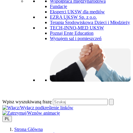
Współpraca międzynarodowa
Fundacje
Eksperci UKSW dla mediów
EZRA UKSW Sp. z o.o.
Terapia Środowiskowa Dzieci i Młodzieży
TECH-INNO-MED UKSW
Poznaj Erste Education
Wynajem sal i pomieszczeń
Wpisz wyszukiwaną frazę
PL
Strona Główna