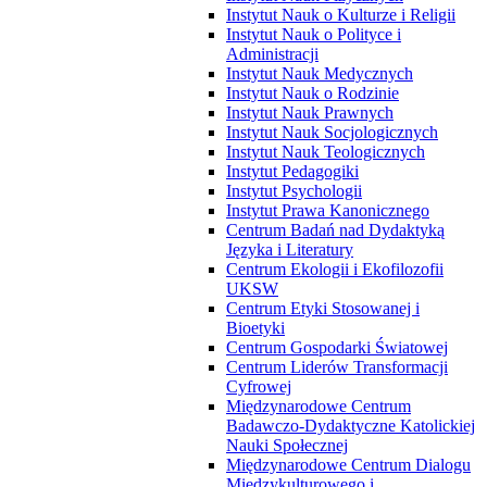
Instytut Nauk o Kulturze i Religii
Instytut Nauk o Polityce i
Administracji
Instytut Nauk Medycznych
Instytut Nauk o Rodzinie
Instytut Nauk Prawnych
Instytut Nauk Socjologicznych
Instytut Nauk Teologicznych
Instytut Pedagogiki
Instytut Psychologii
Instytut Prawa Kanonicznego
Centrum Badań nad Dydaktyką
Języka i Literatury
Centrum Ekologii i Ekofilozofii
UKSW
Centrum Etyki Stosowanej i
Bioetyki
Centrum Gospodarki Światowej
Centrum Liderów Transformacji
Cyfrowej
Międzynarodowe Centrum
Badawczo-Dydaktyczne Katolickiej
Nauki Społecznej
Międzynarodowe Centrum Dialogu
Międzykulturowego i