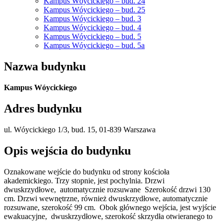
Kampus Wóycickiego – bud. 24
Kampus Wóycickiego – bud. 25
Kampus Wóycickiego – bud. 3
Kampus Wóycickiego – bud. 4
Kampus Wóycickiego – bud. 5
Kampus Wóycickiego – bud. 5a
Nazwa budynku
Kampus Wóycickiego
Adres budynku
ul. Wóycickiego 1/3, bud. 15, 01-839 Warszawa
Opis wejścia do budynku
Oznakowane wejście do budynku od strony kościoła
akademickiego. Trzy stopnie, jest pochylnia. Drzwi
dwuskrzydłowe, automatycznie rozsuwane Szerokość drzwi 130
cm. Drzwi wewnętrzne, również dwuskrzydłowe, automatycznie
rozsuwane, szerokość 99 cm. Obok głównego wejścia, jest wyjście
ewakuacyjne, dwuskrzydłowe, szerokość skrzydła otwieranego to