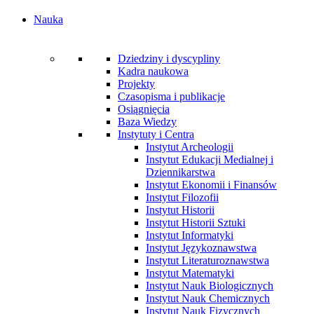
Nauka
Dziedziny i dyscypliny
Kadra naukowa
Projekty
Czasopisma i publikacje
Osiągnięcia
Baza Wiedzy
Instytuty i Centra
Instytut Archeologii
Instytut Edukacji Medialnej i
Dziennikarstwa
Instytut Ekonomii i Finansów
Instytut Filozofii
Instytut Historii
Instytut Historii Sztuki
Instytut Informatyki
Instytut Językoznawstwa
Instytut Literaturoznawstwa
Instytut Matematyki
Instytut Nauk Biologicznych
Instytut Nauk Chemicznych
Instytut Nauk Fizycznych