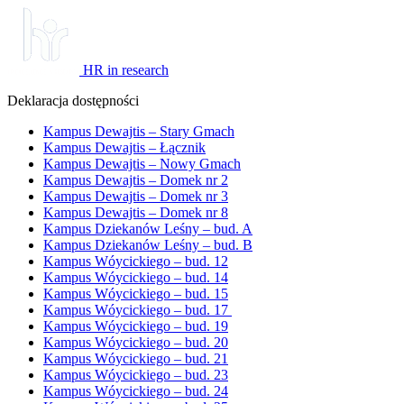
HR in research
Deklaracja dostępności
Kampus Dewajtis – Stary Gmach
Kampus Dewajtis – Łącznik
Kampus Dewajtis – Nowy Gmach
Kampus Dewajtis – Domek nr 2
Kampus Dewajtis – Domek nr 3
Kampus Dewajtis – Domek nr 8
Kampus Dziekanów Leśny – bud. A
Kampus Dziekanów Leśny – bud. B
Kampus Wóycickiego – bud. 12
Kampus Wóycickiego – bud. 14
Kampus Wóycickiego – bud. 15
Kampus Wóycickiego – bud. 17
Kampus Wóycickiego – bud. 19
Kampus Wóycickiego – bud. 20
Kampus Wóycickiego – bud. 21
Kampus Wóycickiego – bud. 23
Kampus Wóycickiego – bud. 24