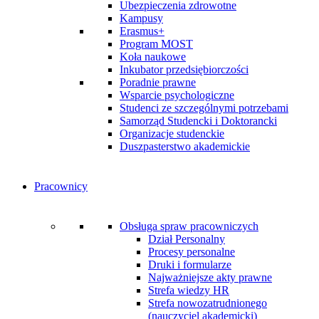
Ubezpieczenia zdrowotne
Kampusy
Erasmus+
Program MOST
Koła naukowe
Inkubator przedsiębiorczości
Poradnie prawne
Wsparcie psychologiczne
Studenci ze szczególnymi potrzebami
Samorząd Studencki i Doktorancki
Organizacje studenckie
Duszpasterstwo akademickie
Pracownicy
Obsługa spraw pracowniczych
Dział Personalny
Procesy personalne
Druki i formularze
Najważniejsze akty prawne
Strefa wiedzy HR
Strefa nowozatrudnionego
(nauczyciel akademicki)