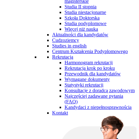
magisterskie
Studia II stopnia
Studia niestacjonarne
Szkoła Doktorska
Studia podyplomowe
Więcej niż nauka
Aktualności dla kandydatów
Cudzoziemcy
Studies in english
Centrum Kształcenia Podyplomowego
Rekrutacja
Harmonogram rekrutacji
Rekrutacja krok po kroku
Przewodnik dla kandydatów
Wymagane dokumenty
Statystyki rekrutacji
Konsultacje z doradcą zawodowym
Najczęściej zadawane pytania
(FAQ)
Kandydaci z niepełnosprawnością
Kontakt