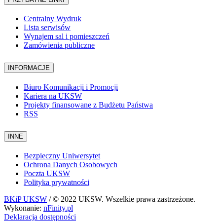
Centralny Wydruk
Lista serwisów
Wynajem sal i pomieszczeń
Zamówienia publiczne
INFORMACJE
Biuro Komunikacji i Promocji
Kariera na UKSW
Projekty finansowane z Budżetu Państwa
RSS
INNE
Bezpieczny Uniwersytet
Ochrona Danych Osobowych
Poczta UKSW
Polityka prywatności
BKiP UKSW
/ © 2022 UKSW. Wszelkie prawa zastrzeżone.
Wykonanie:
nFinity.pl
Deklaracja dostępności