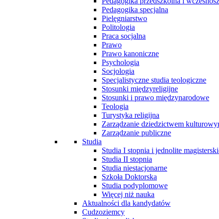
Pedagogika przedszkolna i wczesnos
Pedagogika specjalna
Pielęgniarstwo
Politologia
Praca socjalna
Prawo
Prawo kanoniczne
Psychologia
Socjologia
Specjalistyczne studia teologiczne
Stosunki międzyreligijne
Stosunki i prawo międzynarodowe
Teologia
Turystyka religijna
Zarządzanie dziedzictwem kulturow
Zarządzanie publiczne
Studia
Studia I stopnia i jednolite magisterski
Studia II stopnia
Studia niestacjonarne
Szkoła Doktorska
Studia podyplomowe
Więcej niż nauka
Aktualności dla kandydatów
Cudzoziemcy