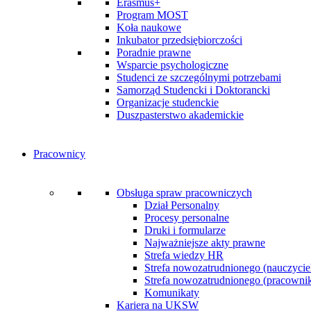
Erasmus+
Program MOST
Koła naukowe
Inkubator przedsiębiorczości
Poradnie prawne
Wsparcie psychologiczne
Studenci ze szczególnymi potrzebami
Samorząd Studencki i Doktorancki
Organizacje studenckie
Duszpasterstwo akademickie
Pracownicy
Obsługa spraw pracowniczych
Dział Personalny
Procesy personalne
Druki i formularze
Najważniejsze akty prawne
Strefa wiedzy HR
Strefa nowozatrudnionego (nauczycie
Strefa nowozatrudnionego (pracownik 
Komunikaty
Kariera na UKSW