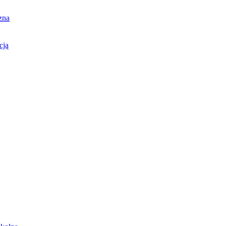
zna
cją