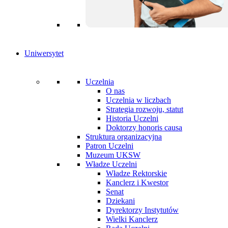
Uniwersytet
Uczelnia
O nas
Uczelnia w liczbach
Strategia rozwoju, statut
Historia Uczelni
Doktorzy honoris causa
Struktura organizacyjna
Patron Uczelni
Muzeum UKSW
Władze Uczelni
Władze Rektorskie
Kanclerz i Kwestor
Senat
Dziekani
Dyrektorzy Instytutów
Wielki Kanclerz