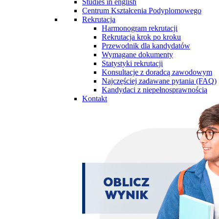
Studies in english
Centrum Kształcenia Podyplomowego
Rekrutacja
Harmonogram rekrutacji
Rekrutacja krok po kroku
Przewodnik dla kandydatów
Wymagane dokumenty
Statystyki rekrutacji
Konsultacje z doradcą zawodowym
Najczęściej zadawane pytania (FAQ)
Kandydaci z niepełnosprawnością
Kontakt