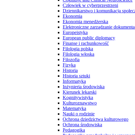
Człowiek w cyberprzestrzeni
Dziennikarstwo i komunikacja społec
Ekonomia
Ekonomia menedżerska
Elektroniczne zarządzanie dokumenta
Europeistyka
European public diplomacy
Finanse i rachunkowość
Filologia polska
Filologia włoska
Filozofia
Fizyka
Historia
Historia sztuki
Informatyka
Inżynieria środowiska
Kierunek lekarski
Kognitywistyka
Kulturoznawstwo
Matematyka
Nauki o rodzinie
Ochrona dziedzictwa kulturowego
Ochrona środowiska
Pedagogika