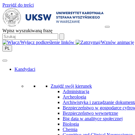
Przejdź do treści
Wpisz wyszukiwaną frazę
PL
Kandydaci
Znajdź swój kierunek
Administracja
Archeologia
Archiwistyka i zarządzanie dokument
Bezpieczeństwo w gospodarce cyfro
Bezpieczeństwo wewnętrzne
Big data w analityce społecznej
Biologia
Chemia
Cognitive and Clinical Neuroscience