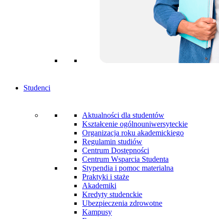
Studenci
Aktualności dla studentów
Kształcenie ogólnouniwersyteckie
Organizacja roku akademickiego
Regulamin studiów
Centrum Dostępności
Centrum Wsparcia Studenta
Stypendia i pomoc materialna
Praktyki i staże
Akademiki
Kredyty studenckie
Ubezpieczenia zdrowotne
Kampusy