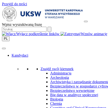
Przejdź do treści
Wpisz wyszukiwaną frazę
PL
Kandydaci
Znajdź swój kierunek
Administracja
Archeologia
Archiwistyka i zarządzanie dokument
Bezpieczeństwo w gospodarce cyfro
Bezpieczeństwo wewnętrzne
Big data w analityce społecznej
Biologia
Chemia
Cognitive and Clinical Neuroscience