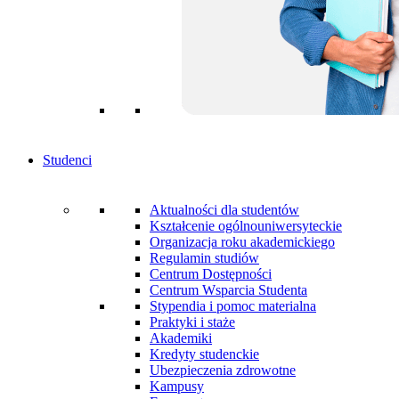
Studenci
Aktualności dla studentów
Kształcenie ogólnouniwersyteckie
Organizacja roku akademickiego
Regulamin studiów
Centrum Dostępności
Centrum Wsparcia Studenta
Stypendia i pomoc materialna
Praktyki i staże
Akademiki
Kredyty studenckie
Ubezpieczenia zdrowotne
Kampusy