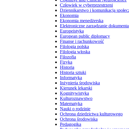
Człowiek w cyberprzestrzeni
Dziennikarstwo i komunikacja społec
Ekonomia
Ekonomia menedżerska
Elektroniczne zarządzanie dokumenta
Europeistyka
European public diplomacy
Finanse i rachunkowość
Filologia polska
Filologia włoska
Filozofia
Fizyka
Historia
Historia sztuki
Informatyka
Inżynieria środowiska
Kierunek lekarski
Kognitywistyka
Kulturoznawstwo
Matematyka
Nauki o rodzinie
Ochrona dziedzictwa kulturowego
Ochrona środowiska
Pedagogika