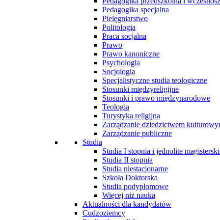
Pedagogika przedszkolna i wczesnos
Pedagogika specjalna
Pielęgniarstwo
Politologia
Praca socjalna
Prawo
Prawo kanoniczne
Psychologia
Socjologia
Specjalistyczne studia teologiczne
Stosunki międzyreligijne
Stosunki i prawo międzynarodowe
Teologia
Turystyka religijna
Zarządzanie dziedzictwem kulturow
Zarządzanie publiczne
Studia
Studia I stopnia i jednolite magisterski
Studia II stopnia
Studia niestacjonarne
Szkoła Doktorska
Studia podyplomowe
Więcej niż nauka
Aktualności dla kandydatów
Cudzoziemcy