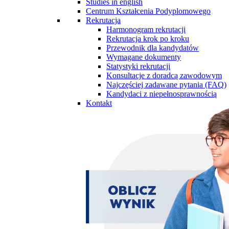
Studies in english
Centrum Kształcenia Podyplomowego
Rekrutacja
Harmonogram rekrutacji
Rekrutacja krok po kroku
Przewodnik dla kandydatów
Wymagane dokumenty
Statystyki rekrutacji
Konsultacje z doradcą zawodowym
Najczęściej zadawane pytania (FAQ)
Kandydaci z niepełnosprawnością
Kontakt