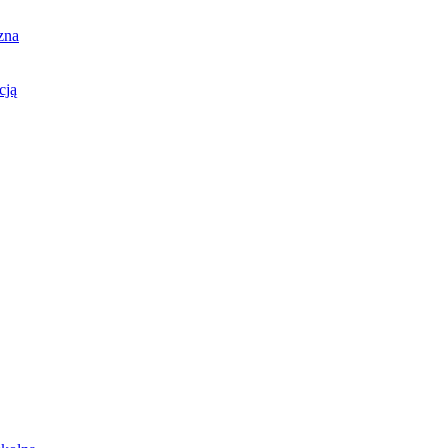
zna
cją