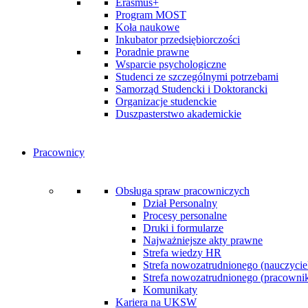
Erasmus+
Program MOST
Koła naukowe
Inkubator przedsiębiorczości
Poradnie prawne
Wsparcie psychologiczne
Studenci ze szczególnymi potrzebami
Samorząd Studencki i Doktorancki
Organizacje studenckie
Duszpasterstwo akademickie
Pracownicy
Obsługa spraw pracowniczych
Dział Personalny
Procesy personalne
Druki i formularze
Najważniejsze akty prawne
Strefa wiedzy HR
Strefa nowozatrudnionego (nauczycie
Strefa nowozatrudnionego (pracownik 
Komunikaty
Kariera na UKSW