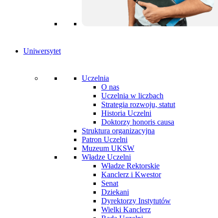
Uniwersytet
Uczelnia
O nas
Uczelnia w liczbach
Strategia rozwoju, statut
Historia Uczelni
Doktorzy honoris causa
Struktura organizacyjna
Patron Uczelni
Muzeum UKSW
Władze Uczelni
Władze Rektorskie
Kanclerz i Kwestor
Senat
Dziekani
Dyrektorzy Instytutów
Wielki Kanclerz