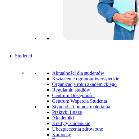
Studenci
Aktualności dla studentów
Kształcenie ogólnouniwersyteckie
Organizacja roku akademickiego
Regulamin studiów
Centrum Dostępności
Centrum Wsparcia Studenta
Stypendia i pomoc materialna
Praktyki i staże
Akademiki
Kredyty studenckie
Ubezpieczenia zdrowotne
Kampusy