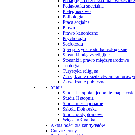
Pedagogika przedszkolna i wczesnos
Pedagogika specjalna
Pielęgniarstwo
Politologia
Praca socjalna
Prawo
Prawo kanoniczne
Psychologia
Socjologia
Specjalistyczne studia teologiczne
Stosunki międzyreligijne
Stosunki i prawo międzynarodowe
Teologia
Turystyka religijna
Zarządzanie dziedzictwem kulturow
Zarządzanie publiczne
Studia
Studia I stopnia i jednolite magisterski
Studia II stopnia
Studia niestacjonarne
Szkoła Doktorska
Studia podyplomowe
Więcej niż nauka
Aktualności dla kandydatów
Cudzoziemcy