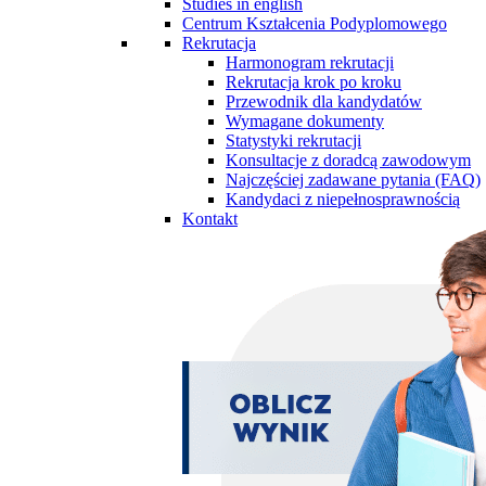
Studies in english
Centrum Kształcenia Podyplomowego
Rekrutacja
Harmonogram rekrutacji
Rekrutacja krok po kroku
Przewodnik dla kandydatów
Wymagane dokumenty
Statystyki rekrutacji
Konsultacje z doradcą zawodowym
Najczęściej zadawane pytania (FAQ)
Kandydaci z niepełnosprawnością
Kontakt