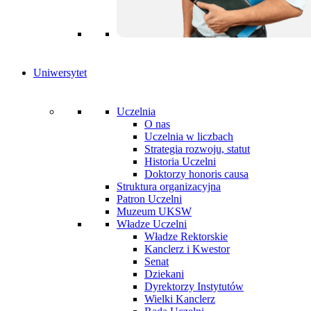
Uniwersytet
Uczelnia
O nas
Uczelnia w liczbach
Strategia rozwoju, statut
Historia Uczelni
Doktorzy honoris causa
Struktura organizacyjna
Patron Uczelni
Muzeum UKSW
Władze Uczelni
Władze Rektorskie
Kanclerz i Kwestor
Senat
Dziekani
Dyrektorzy Instytutów
Wielki Kanclerz