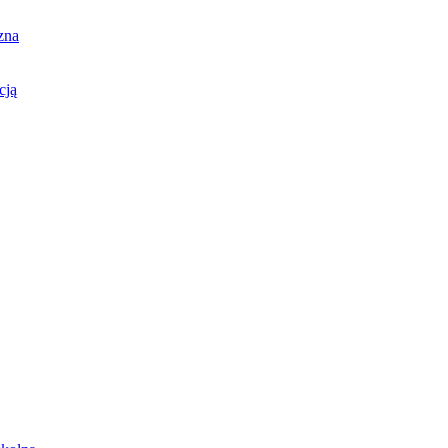
zna
cją