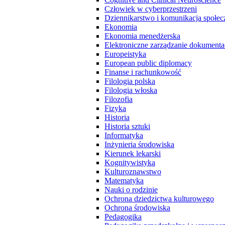
Człowiek w cyberprzestrzeni
Dziennikarstwo i komunikacja społec
Ekonomia
Ekonomia menedżerska
Elektroniczne zarządzanie dokumenta
Europeistyka
European public diplomacy
Finanse i rachunkowość
Filologia polska
Filologia włoska
Filozofia
Fizyka
Historia
Historia sztuki
Informatyka
Inżynieria środowiska
Kierunek lekarski
Kognitywistyka
Kulturoznawstwo
Matematyka
Nauki o rodzinie
Ochrona dziedzictwa kulturowego
Ochrona środowiska
Pedagogika