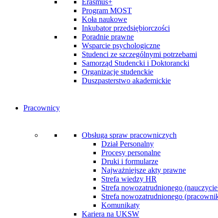
Erasmus+
Program MOST
Koła naukowe
Inkubator przedsiębiorczości
Poradnie prawne
Wsparcie psychologiczne
Studenci ze szczególnymi potrzebami
Samorząd Studencki i Doktorancki
Organizacje studenckie
Duszpasterstwo akademickie
Pracownicy
Obsługa spraw pracowniczych
Dział Personalny
Procesy personalne
Druki i formularze
Najważniejsze akty prawne
Strefa wiedzy HR
Strefa nowozatrudnionego (nauczycie
Strefa nowozatrudnionego (pracownik 
Komunikaty
Kariera na UKSW