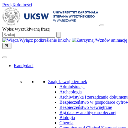
Przejdź do treści
Wpisz wyszukiwaną frazę
PL
Kandydaci
Znajdź swój kierunek
Administracja
Archeologia
Archiwistyka i zarządzanie dokument
Bezpieczeństwo w gospodarce cyfro
Bezpieczeństwo wewnętrzne
Big data w analityce społecznej
Biologia
Chemia
Cognitive and Clinical Neuroscience