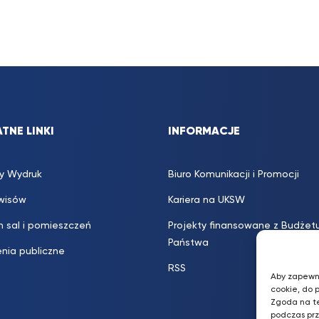
TNE LINKI
INFORMACJE
y Wydruk
Biuro Komunikacji i Promocji
rwisów
Kariera na UKSW
 sal i pomieszczeń
Projekty finansowane z Budżet
Państwa
nia publiczne
RSS
Aby zapewni
cookie, do 
Zgoda na t
podczas prz