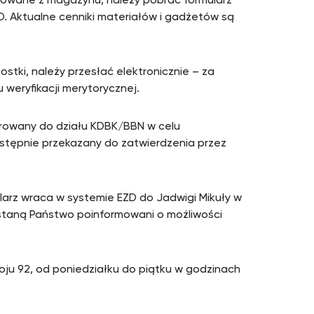
kowane z magazynu, należy pobrać formularz
D. Aktualne cenniki materiałów i gadżetów są
stki, należy przesłać elektronicznie – za
weryfikacji merytorycznej.
erowany do działu KDBK/BBN w celu
stępnie przekazany do zatwierdzenia przez
arz wraca w systemie EZD do Jadwigi Mikuły w
ostaną Państwo poinformowani o możliwości
oju 92, od poniedziałku do piątku w godzinach