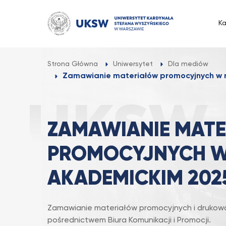
Przejdź
do
K
treści
Strona Główna
Uniwersytet
Dla mediów
Zamawianie materiałów promocyjnych w r
ZAMAWIANIE MAT
PROMOCYJNYCH W
AKADEMICKIM 202
Zamawianie materiałów promocyjnych i drukow
pośrednictwem Biura Komunikacji i Promocji.