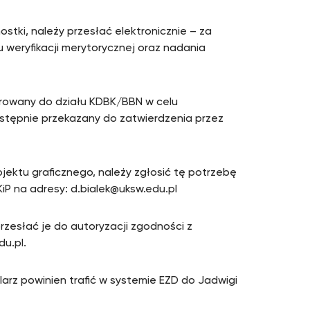
stki, należy przesłać elektronicznie – za
 weryfikacji merytorycznej oraz nadania
erowany do działu KDBK/BBN w celu
stępnie przekazany do zatwierdzenia przez
jektu graficznego, należy zgłosić tę potrzebę
iP na adresy: d.bialek@uksw.edu.pl
zesłać je do autoryzacji zgodności z
du.pl.
arz powinien trafić w systemie EZD do Jadwigi