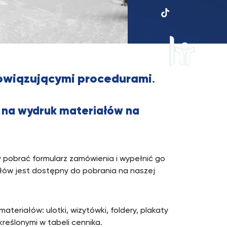
UKSW
TikTok
bowiązującymi procedurami
.
HR
in
research
e na wydruk materiałów na
 pobrać formularz zamówienia i wypełnić go
ałów jest dostępny do pobrania na naszej
eriałów: ulotki, wizytówki, foldery, plakaty
reślonymi w tabeli cennika.