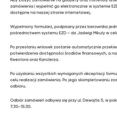
Aby złożyć zamówienie na gadżety oraz materiały dru
zamówienia i wypełnić go elektronicznie w systemie EZ
dostępne na naszej stronie internetowej.
Wypełniony formularz, podpisany przez kierownika jedno
pośrednictwem systemu EZD – do Jadwigi Mikuły w celu 
Po przesłaniu wniosek zostanie automatycznie przeki
potwierdzenia dostępności środków finansowych, a na
Kwestora oraz Kanclerza.
Po uzyskaniu wszystkich wymaganych akceptacji formul
celu realizacji zamówienia. Po jego skompletowaniu z
odbioru.
Odbiór zamówień odbywa się przy ul. Dewajtis 5, w pok
7:30–15:30.