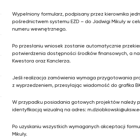
Wypełniony formularz, podpisany przez kierownika jedno
pośrednictwem systemu EZD – do Jadwigi Mikuły w celu
numeru wewnętrznego.
Po przesłaniu wniosek zostanie automatycznie przeki
potwierdzenia dostępności środków finansowych, a na
Kwestora oraz Kanclerza.
Jeśli realizacja zamówienia wymaga przygotowania pro
z wyprzedzeniem, przesyłając wiadomość do grafika BK
W przypadku posiadania gotowych projektów należy pr
identyfikacją wizualną na adres: m.dziobkowski@uksw.e
Po uzyskaniu wszystkich wymaganych akceptacji formul
Mikuły.