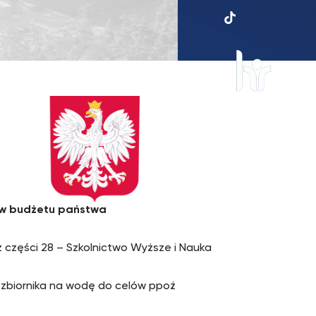
UKSW
TikTok
HR
in
research
ów budżetu państwa
 części 28 – Szkolnictwo Wyższe i Nauka
biornika na wodę do celów ppoż