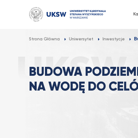
Przejdź
do
K
treści
B
Strona Główna
Uniwersytet
Inwestycje
BUDOWA PODZIEM
NA WODĘ DO CEL