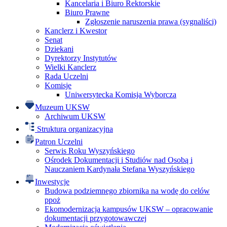
Kancelaria i Biuro Rektorskie
Biuro Prawne
Zgłoszenie naruszenia prawa (sygnaliści)
Kanclerz i Kwestor
Senat
Dziekani
Dyrektorzy Instytutów
Wielki Kanclerz
Rada Uczelni
Komisje
Uniwersytecka Komisja Wyborcza
Muzeum UKSW
Archiwum UKSW
Struktura organizacyjna
Patron Uczelni
Serwis Roku Wyszyńskiego
Ośrodek Dokumentacji i Studiów nad Osobą i
Nauczaniem Kardynała Stefana Wyszyńskiego
Inwestycje
Budowa podziemnego zbiornika na wodę do celów
ppoż
Ekomodernizacja kampusów UKSW – opracowanie
dokumentacji przygotowawczej