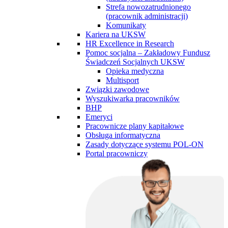
Strefa nowozatrudnionego
(pracownik administracji)
Komunikaty
Kariera na UKSW
HR Excellence in Research
Pomoc socjalna – Zakładowy Fundusz
Świadczeń Socjalnych UKSW
Opieka medyczna
Multisport
Związki zawodowe
Wyszukiwarka pracowników
BHP
Emeryci
Pracownicze plany kapitałowe
Obsługa informatyczna
Zasady dotyczące systemu POL-ON
Portal pracowniczy