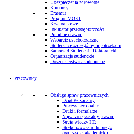
Ubezpieczenia zdrowotne
Kampusy
Erasmus+
Program MOST
Koła naukowe
Inkubator przedsiębiorczości
Poradnie prawne
Wsparcie psychologiczne
Studenci ze szczególnymi potrzebami
Samorząd Studencki i Doktorancki
Organizacje studenckie
Duszpasterstwo akademickie
Pracownicy
Obsługa spraw pracowniczych
Dział Personalny
Procesy personalne
Druki i formularze
Najważniejsze akty prawne
Strefa wiedzy HR
Strefa nowozatrudnionego
(nauczyciel akademicki)