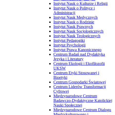
Instytut Nauk o Kulturze i Religii
Instytut Nauk o Polityce i
Administracji
Instytut Nauk Medycznych
Instytut Nauk o Rodzinie
Instytut Nauk Prawnych
Instytut Nauk Socjologicznych
Instytut Nauk Teologicznych
Instytut Pedagogiki
Instytut Psychologii
Instytut Prawa Kanonicznego
Centrum Badań nad Dydaktyką
Języka i Literatury
Centrum Ekologii i Ekofilozofii
UKSW
Centrum Etyki Stosowanej i
Bioetyki
Centrum Gospodarki Światowej
Centrum Liderów Transformacji
Cyfrowej
Międzynarodowe Centrum
Badawczo-Dydaktyczne Katolickiej
Nauki Społecznej
Międzynarodowe Centrum Dialogu
Międzykulturowego i