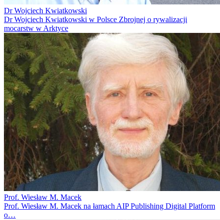
Dr Wojciech Kwiatkowski
Dr Wojciech Kwiatkowski w Polsce Zbrojnej o rywalizacji
mocarstw w Arktyce
Prof. Wiesław M. Macek
Prof. Wiesław M. Macek na łamach AIP Publishing Digital Platform
o…