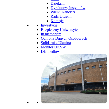
Dziekani
Dyrektorzy Instytutów
Wielki Kanclerz
Rada Uczelni
Komisje
Inwestycje
Bezpieczny Uniwersytet
In memoriam
Ochrona Danych Osobowych
Solidarni z Ukrainą
Monitor UKSW
Dla mediów