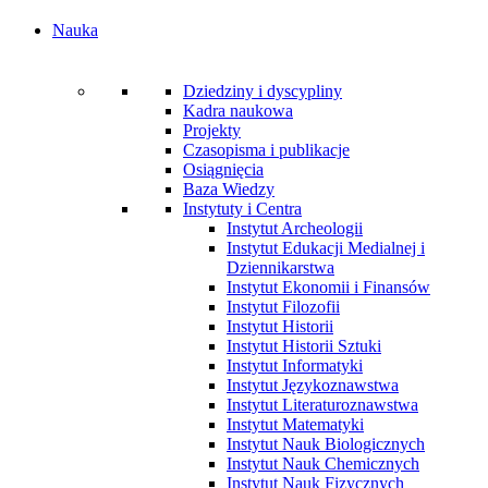
Nauka
Dziedziny i dyscypliny
Kadra naukowa
Projekty
Czasopisma i publikacje
Osiągnięcia
Baza Wiedzy
Instytuty i Centra
Instytut Archeologii
Instytut Edukacji Medialnej i
Dziennikarstwa
Instytut Ekonomii i Finansów
Instytut Filozofii
Instytut Historii
Instytut Historii Sztuki
Instytut Informatyki
Instytut Językoznawstwa
Instytut Literaturoznawstwa
Instytut Matematyki
Instytut Nauk Biologicznych
Instytut Nauk Chemicznych
Instytut Nauk Fizycznych