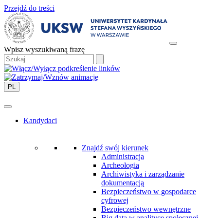
Przejdź do treści
Wpisz wyszukiwaną frazę
PL
Kandydaci
Znajdź swój kierunek
Administracja
Archeologia
Archiwistyka i zarządzanie
dokumentacją
Bezpieczeństwo w gospodarce
cyfrowej
Bezpieczeństwo wewnętrzne
Big data w analityce społecznej