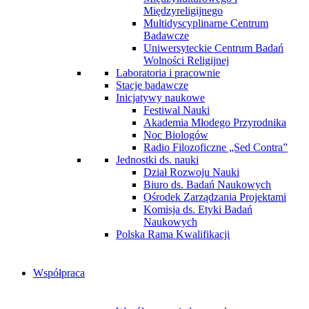
Międzyreligijnego
Multidyscyplinarne Centrum
Badawcze
Uniwersyteckie Centrum Badań
Wolności Religijnej
Laboratoria i pracownie
Stacje badawcze
Inicjatywy naukowe
Festiwal Nauki
Akademia Młodego Przyrodnika
Noc Biologów
Radio Filozoficzne „Sed Contra”
Jednostki ds. nauki
Dział Rozwoju Nauki
Biuro ds. Badań Naukowych
Ośrodek Zarządzania Projektami
Komisja ds. Etyki Badań
Naukowych
Polska Rama Kwalifikacji
Współpraca