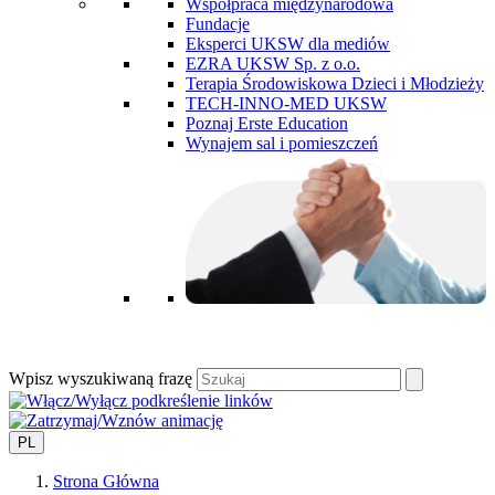
Współpraca międzynarodowa
Fundacje
Eksperci UKSW dla mediów
EZRA UKSW Sp. z o.o.
Terapia Środowiskowa Dzieci i Młodzieży
TECH-INNO-MED UKSW
Poznaj Erste Education
Wynajem sal i pomieszczeń
Wpisz wyszukiwaną frazę
PL
Strona Główna