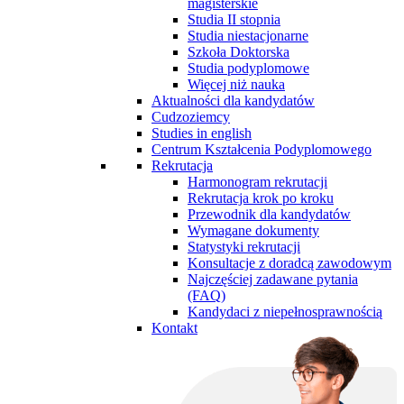
magisterskie
Studia II stopnia
Studia niestacjonarne
Szkoła Doktorska
Studia podyplomowe
Więcej niż nauka
Aktualności dla kandydatów
Cudzoziemcy
Studies in english
Centrum Kształcenia Podyplomowego
Rekrutacja
Harmonogram rekrutacji
Rekrutacja krok po kroku
Przewodnik dla kandydatów
Wymagane dokumenty
Statystyki rekrutacji
Konsultacje z doradcą zawodowym
Najczęściej zadawane pytania
(FAQ)
Kandydaci z niepełnosprawnością
Kontakt