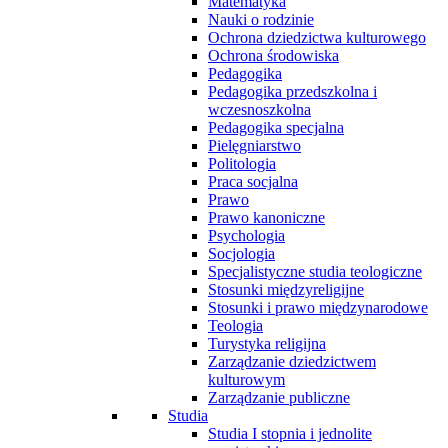
Matematyka
Nauki o rodzinie
Ochrona dziedzictwa kulturowego
Ochrona środowiska
Pedagogika
Pedagogika przedszkolna i
wczesnoszkolna
Pedagogika specjalna
Pielęgniarstwo
Politologia
Praca socjalna
Prawo
Prawo kanoniczne
Psychologia
Socjologia
Specjalistyczne studia teologiczne
Stosunki międzyreligijne
Stosunki i prawo międzynarodowe
Teologia
Turystyka religijna
Zarządzanie dziedzictwem
kulturowym
Zarządzanie publiczne
Studia
Studia I stopnia i jednolite