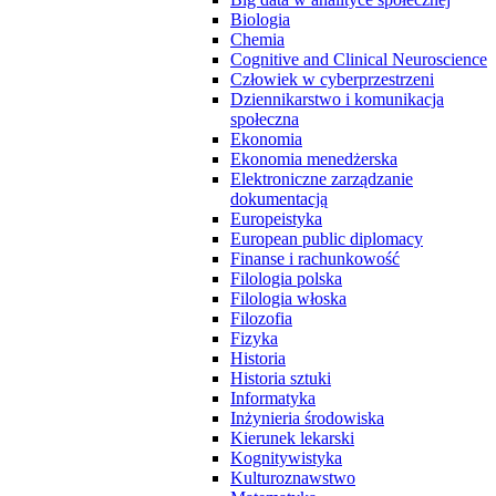
Biologia
Chemia
Cognitive and Clinical Neuroscience
Człowiek w cyberprzestrzeni
Dziennikarstwo i komunikacja
społeczna
Ekonomia
Ekonomia menedżerska
Elektroniczne zarządzanie
dokumentacją
Europeistyka
European public diplomacy
Finanse i rachunkowość
Filologia polska
Filologia włoska
Filozofia
Fizyka
Historia
Historia sztuki
Informatyka
Inżynieria środowiska
Kierunek lekarski
Kognitywistyka
Kulturoznawstwo