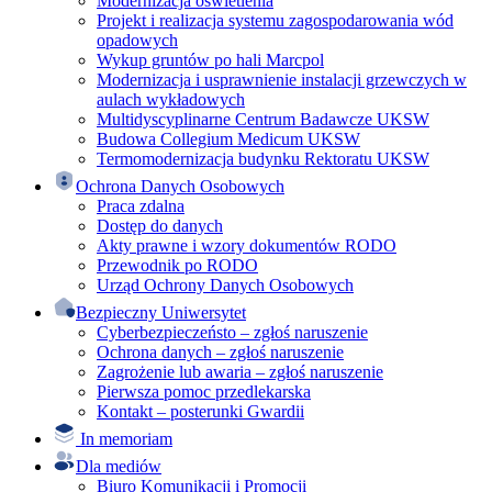
Modernizacja oświetlenia
Projekt i realizacja systemu zagospodarowania wód
opadowych
Wykup gruntów po hali Marcpol
Modernizacja i usprawnienie instalacji grzewczych w
aulach wykładowych
Multidyscyplinarne Centrum Badawcze UKSW
Budowa Collegium Medicum UKSW
Termomodernizacja budynku Rektoratu UKSW
Ochrona Danych Osobowych
Praca zdalna
Dostęp do danych
Akty prawne i wzory dokumentów RODO
Przewodnik po RODO
Urząd Ochrony Danych Osobowych
Bezpieczny Uniwersytet
Cyberbezpieczeństo – zgłoś naruszenie
Ochrona danych – zgłoś naruszenie
Zagrożenie lub awaria – zgłoś naruszenie
Pierwsza pomoc przedlekarska
Kontakt – posterunki Gwardii
In memoriam
Dla mediów
Biuro Komunikacji i Promocji