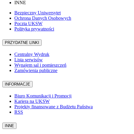
INNE
Bezpieczny Uniwersytet
Ochrona Danych Osobowych
Poczta UKSW
Polityka prywatności
PRZYDATNE LINKI
Centralny Wydruk
Lista serwisów
Wynajem sal i pomieszczeń
Zamówienia publiczne
INFORMACJE
Biuro Komunikacji i Promocji
Kariera na UKSW
Projekty finansowane z Budżetu Państwa
RSS
INNE