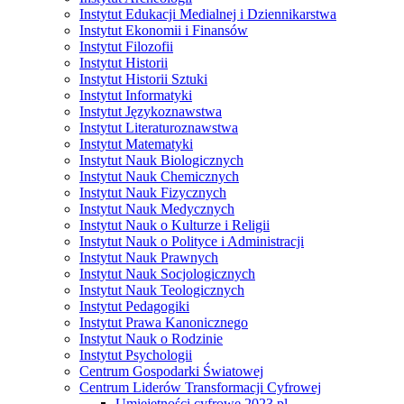
Instytut Edukacji Medialnej i Dziennikarstwa
Instytut Ekonomii i Finansów
Instytut Filozofii
Instytut Historii
Instytut Historii Sztuki
Instytut Informatyki
Instytut Językoznawstwa
Instytut Literaturoznawstwa
Instytut Matematyki
Instytut Nauk Biologicznych
Instytut Nauk Chemicznych
Instytut Nauk Fizycznych
Instytut Nauk Medycznych
Instytut Nauk o Kulturze i Religii
Instytut Nauk o Polityce i Administracji
Instytut Nauk Prawnych
Instytut Nauk Socjologicznych
Instytut Nauk Teologicznych
Instytut Pedagogiki
Instytut Prawa Kanonicznego
Instytut Nauk o Rodzinie
Instytut Psychologii
Centrum Gospodarki Światowej
Centrum Liderów Transformacji Cyfrowej
Umiejętności cyfrowe 2023 pl.