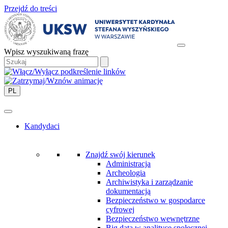
Przejdź do treści
Wpisz wyszukiwaną frazę
PL
Kandydaci
Znajdź swój kierunek
Administracja
Archeologia
Archiwistyka i zarządzanie
dokumentacją
Bezpieczeństwo w gospodarce
cyfrowej
Bezpieczeństwo wewnętrzne
Big data w analityce społecznej