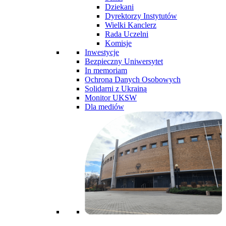
Dziekani
Dyrektorzy Instytutów
Wielki Kanclerz
Rada Uczelni
Komisje
Inwestycje
Bezpieczny Uniwersytet
In memoriam
Ochrona Danych Osobowych
Solidarni z Ukrainą
Monitor UKSW
Dla mediów