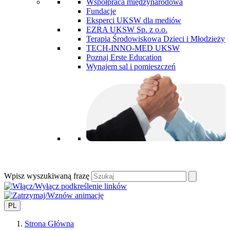
Współpraca międzynarodowa
Fundacje
Eksperci UKSW dla mediów
EZRA UKSW Sp. z o.o.
Terapia Środowiskowa Dzieci i Młodzieży
TECH-INNO-MED UKSW
Poznaj Erste Education
Wynajem sal i pomieszczeń
Wpisz wyszukiwaną frazę
PL
Strona Główna