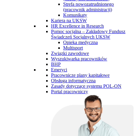
Strefa nowozatrudnionego
(pracownik administracji)
Komunikaty
Kariera na UKSW
HR Excellence in Research
Pomoc socjalna – Zakładowy Fundusz
Świadczeń Socjalnych UKSW
Opieka medyczna
Multisport
Związki zawodowe
Wyszukiwarka pracowników
BHP
Emeryci
Pracownicze plany kapitałowe
Obsługa informatyczna
Zasady dotyczące systemu POL-ON
Portal pracowniczy