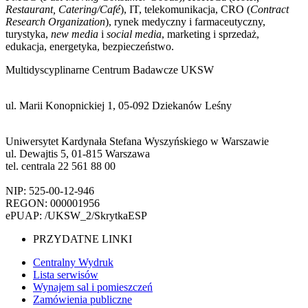
Restaurant, Catering/Café
), IT, telekomunikacja, CRO (
Contract
Research Organization
), rynek medyczny i farmaceutyczny,
turystyka,
new media
i
social media
, marketing i sprzedaż,
edukacja, energetyka, bezpieczeństwo.
Multidyscyplinarne Centrum Badawcze UKSW
ul. Marii Konopnickiej 1, 05-092 Dziekanów Leśny
Uniwersytet Kardynała Stefana Wyszyńskiego w Warszawie
ul. Dewajtis 5, 01-815 Warszawa
tel. centrala 22 561 88 00
NIP: 525-00-12-946
REGON: 000001956
ePUAP: /UKSW_2/SkrytkaESP
PRZYDATNE LINKI
Centralny Wydruk
Lista serwisów
Wynajem sal i pomieszczeń
Zamówienia publiczne