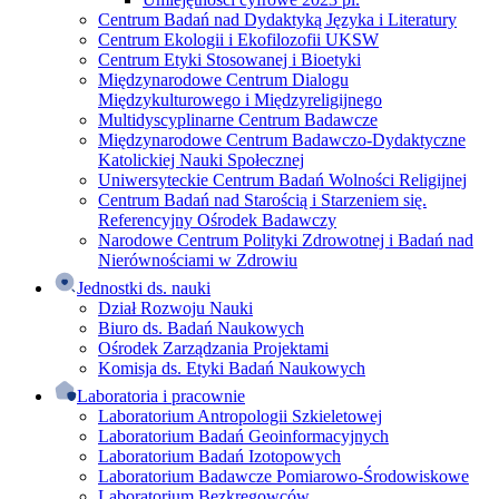
Centrum Badań nad Dydaktyką Języka i Literatury
Centrum Ekologii i Ekofilozofii UKSW
Centrum Etyki Stosowanej i Bioetyki
Międzynarodowe Centrum Dialogu
Międzykulturowego i Międzyreligijnego
Multidyscyplinarne Centrum Badawcze
Międzynarodowe Centrum Badawczo-Dydaktyczne
Katolickiej Nauki Społecznej
Uniwersyteckie Centrum Badań Wolności Religijnej
Centrum Badań nad Starością i Starzeniem się.
Referencyjny Ośrodek Badawczy
Narodowe Centrum Polityki Zdrowotnej i Badań nad
Nierównościami w Zdrowiu
Jednostki ds. nauki
Dział Rozwoju Nauki
Biuro ds. Badań Naukowych
Ośrodek Zarządzania Projektami
Komisja ds. Etyki Badań Naukowych
Laboratoria i pracownie
Laboratorium Antropologii Szkieletowej
Laboratorium Badań Geoinformacyjnych
Laboratorium Badań Izotopowych
Laboratorium Badawcze Pomiarowo-Środowiskowe
Laboratorium Bezkręgowców