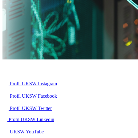
Profil UKSW
Instagram
Profil UKSW
Facebook
Profil UKSW
Twitter
Profil UKSW
Linkedin
UKSW
YouTube