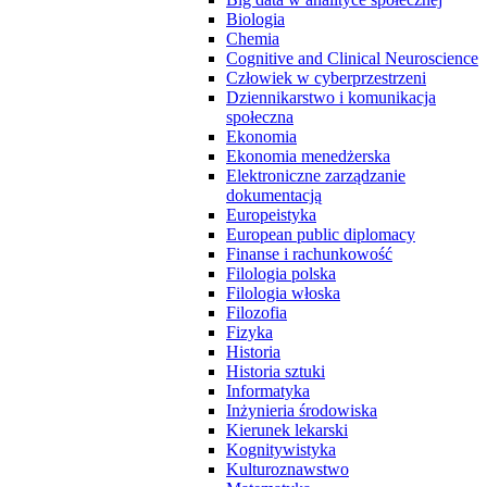
Biologia
Chemia
Cognitive and Clinical Neuroscience
Człowiek w cyberprzestrzeni
Dziennikarstwo i komunikacja
społeczna
Ekonomia
Ekonomia menedżerska
Elektroniczne zarządzanie
dokumentacją
Europeistyka
European public diplomacy
Finanse i rachunkowość
Filologia polska
Filologia włoska
Filozofia
Fizyka
Historia
Historia sztuki
Informatyka
Inżynieria środowiska
Kierunek lekarski
Kognitywistyka
Kulturoznawstwo