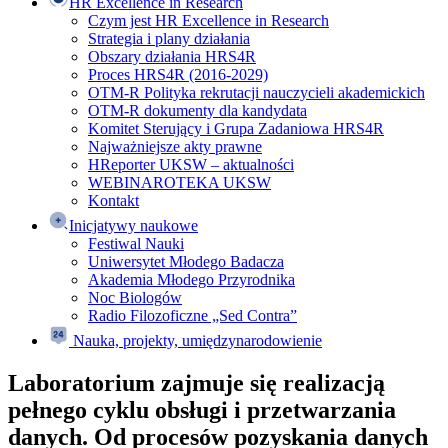
HR Excellence in Research
Czym jest HR Excellence in Research
Strategia i plany działania
Obszary działania HRS4R
Proces HRS4R (2016-2029)
OTM-R Polityka rekrutacji nauczycieli akademickich
OTM-R dokumenty dla kandydata
Komitet Sterujący i Grupa Zadaniowa HRS4R
Najważniejsze akty prawne
HReporter UKSW – aktualności
WEBINAROTEKA UKSW
Kontakt
Inicjatywy naukowe
Festiwal Nauki
Uniwersytet Młodego Badacza
Akademia Młodego Przyrodnika
Noc Biologów
Radio Filozoficzne „Sed Contra”
Nauka, projekty, umiędzynarodowienie
Laboratorium zajmuje się realizacją
pełnego cyklu obsługi i przetwarzania
danych. Od procesów pozyskania danych