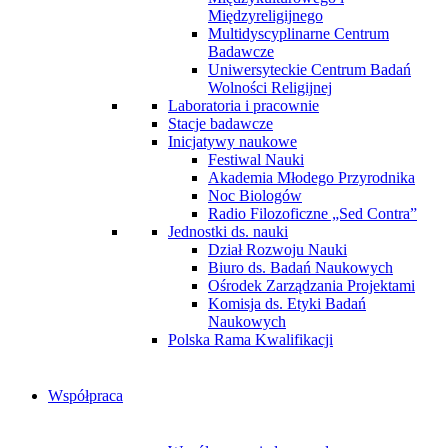
Międzyreligijnego
Multidyscyplinarne Centrum
Badawcze
Uniwersyteckie Centrum Badań
Wolności Religijnej
Laboratoria i pracownie
Stacje badawcze
Inicjatywy naukowe
Festiwal Nauki
Akademia Młodego Przyrodnika
Noc Biologów
Radio Filozoficzne „Sed Contra”
Jednostki ds. nauki
Dział Rozwoju Nauki
Biuro ds. Badań Naukowych
Ośrodek Zarządzania Projektami
Komisja ds. Etyki Badań
Naukowych
Polska Rama Kwalifikacji
Współpraca