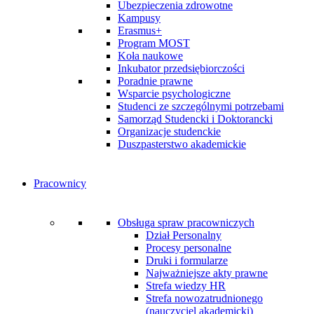
Ubezpieczenia zdrowotne
Kampusy
Erasmus+
Program MOST
Koła naukowe
Inkubator przedsiębiorczości
Poradnie prawne
Wsparcie psychologiczne
Studenci ze szczególnymi potrzebami
Samorząd Studencki i Doktorancki
Organizacje studenckie
Duszpasterstwo akademickie
Pracownicy
Obsługa spraw pracowniczych
Dział Personalny
Procesy personalne
Druki i formularze
Najważniejsze akty prawne
Strefa wiedzy HR
Strefa nowozatrudnionego
(nauczyciel akademicki)