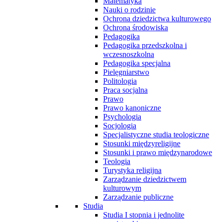
Matematyka
Nauki o rodzinie
Ochrona dziedzictwa kulturowego
Ochrona środowiska
Pedagogika
Pedagogika przedszkolna i
wczesnoszkolna
Pedagogika specjalna
Pielęgniarstwo
Politologia
Praca socjalna
Prawo
Prawo kanoniczne
Psychologia
Socjologia
Specjalistyczne studia teologiczne
Stosunki międzyreligijne
Stosunki i prawo międzynarodowe
Teologia
Turystyka religijna
Zarządzanie dziedzictwem
kulturowym
Zarządzanie publiczne
Studia
Studia I stopnia i jednolite