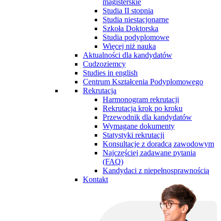
magisterskie
Studia II stopnia
Studia niestacjonarne
Szkoła Doktorska
Studia podyplomowe
Więcej niż nauka
Aktualności dla kandydatów
Cudzoziemcy
Studies in english
Centrum Kształcenia Podyplomowego
Rekrutacja
Harmonogram rekrutacji
Rekrutacja krok po kroku
Przewodnik dla kandydatów
Wymagane dokumenty
Statystyki rekrutacji
Konsultacje z doradcą zawodowym
Najczęściej zadawane pytania
(FAQ)
Kandydaci z niepełnosprawnością
Kontakt