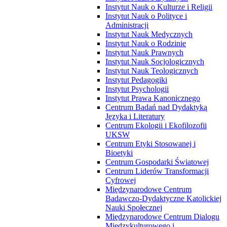
Instytut Nauk o Kulturze i Religii
Instytut Nauk o Polityce i
Administracji
Instytut Nauk Medycznych
Instytut Nauk o Rodzinie
Instytut Nauk Prawnych
Instytut Nauk Socjologicznych
Instytut Nauk Teologicznych
Instytut Pedagogiki
Instytut Psychologii
Instytut Prawa Kanonicznego
Centrum Badań nad Dydaktyką
Języka i Literatury
Centrum Ekologii i Ekofilozofii
UKSW
Centrum Etyki Stosowanej i
Bioetyki
Centrum Gospodarki Światowej
Centrum Liderów Transformacji
Cyfrowej
Międzynarodowe Centrum
Badawczo-Dydaktyczne Katolickiej
Nauki Społecznej
Międzynarodowe Centrum Dialogu
Międzykulturowego i