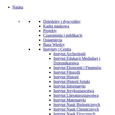
Nauka
Dziedziny i dyscypliny
Kadra naukowa
Projekty
Czasopisma i publikacje
Osiągnięcia
Baza Wiedzy
Instytuty i Centra
Instytut Archeologii
Instytut Edukacji Medialnej i
Dziennikarstwa
Instytut Ekonomii i Finansów
Instytut Filozofii
Instytut Historii
Instytut Historii Sztuki
Instytut Informatyki
Instytut Językoznawstwa
Instytut Literaturoznawstwa
Instytut Matematyki
Instytut Nauk Biologicznych
Instytut Nauk Chemicznych
Instytut Nauk Fizycznych