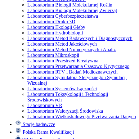
Laboratorium Biologii Molekularnej Roślin
Laboratorium Biologii Molekularnej Zwierząt
Laboratorium Cyberbezpieczeństwa
Laboratorium Druku 3D
Laboratorium Ekologii Gleby
Laboratorium Hydrobiologii
Laboratorium Metod Badawczych i Diagnostycznych
Laboratorium Metod Jakościowych
Laboratorium Metod Numerycznych i Analiz
Laboratorium Mikroskopii
Laboratorium Przestrzeń Kreatywna
Laboratorium Przetwarzania Czasowo-Krytycznego
Laboratorium RTV i Badań Medioznawczych
Laboratorium Symulatora Sferycznego i Symulacji
Wizualnej
Laboratorium Systemów Łączności
Laboratorium Toksykologii i Technologii
Środowiskowych
Laboratorium VR
Laboratorium Waloryzacji Środowiska
Laboratorium Wielkoskalowego Przetwarzania Danych
Stacje badawcze
Polska Rama Kwalifikacji