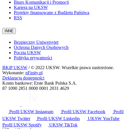
Biuro Komunikacji i Promocji
Kariera na UKSW
Projekty finansowane z Budżetu Państwa
RSS
INNE
Bezpieczny Uniwersytet
Ochrona Danych Osobowych
Poczta UKSW
Polityka prywatności
BKiP UKSW
/ © 2022 UKSW. Wszelkie prawa zastrzeżone.
Wykonanie:
nFinity.pl
Deklaracja dostępności
Konto bankowe: Erste Bank Polska S.A.
87 1090 2851 0000 0001 2031 4629
Profil UKSW
Instagram
Profil UKSW
Facebook
Profil
UKSW
Twitter
Profil UKSW
Linkedin
UKSW
YouTube
Profil UKSW
Spotify
UKSW TikTok