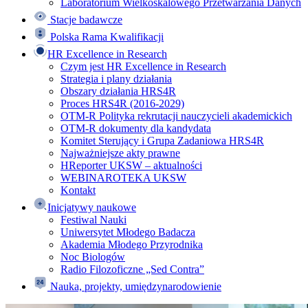
Laboratorium Wielkoskalowego Przetwarzania Danych
Stacje badawcze
Polska Rama Kwalifikacji
HR Excellence in Research
Czym jest HR Excellence in Research
Strategia i plany działania
Obszary działania HRS4R
Proces HRS4R (2016-2029)
OTM-R Polityka rekrutacji nauczycieli akademickich
OTM-R dokumenty dla kandydata
Komitet Sterujący i Grupa Zadaniowa HRS4R
Najważniejsze akty prawne
HReporter UKSW – aktualności
WEBINAROTEKA UKSW
Kontakt
Inicjatywy naukowe
Festiwal Nauki
Uniwersytet Młodego Badacza
Akademia Młodego Przyrodnika
Noc Biologów
Radio Filozoficzne „Sed Contra”
Nauka, projekty, umiędzynarodowienie