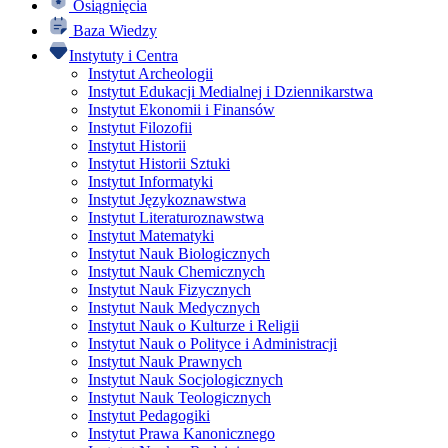
Osiągnięcia
Baza Wiedzy
Instytuty i Centra
Instytut Archeologii
Instytut Edukacji Medialnej i Dziennikarstwa
Instytut Ekonomii i Finansów
Instytut Filozofii
Instytut Historii
Instytut Historii Sztuki
Instytut Informatyki
Instytut Językoznawstwa
Instytut Literaturoznawstwa
Instytut Matematyki
Instytut Nauk Biologicznych
Instytut Nauk Chemicznych
Instytut Nauk Fizycznych
Instytut Nauk Medycznych
Instytut Nauk o Kulturze i Religii
Instytut Nauk o Polityce i Administracji
Instytut Nauk Prawnych
Instytut Nauk Socjologicznych
Instytut Nauk Teologicznych
Instytut Pedagogiki
Instytut Prawa Kanonicznego