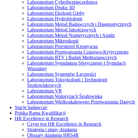
Laboratorium Cyberbezpieczeństwa
Laboratorium Druku 3D
Laboratorium Ekologii Gleby
Laboratorium Hydrobiologii
Laboratorium Metod Badawczych i Diagnostycznych
Laboratorium Metod Jakościowych
Laboratorium Metod Numerycznych i Analiz
Laboratorium Mikroskopii
Laboratorium Przestrzeń Kreatywna
Laboratorium Przetwarzania Czasowo-Krytycznego
Laboratorium RTV i Badań Medioznawczych
Laboratorium Symulatora Sferycznego i Symulacji
Wizualnej
Laboratorium Systemów Łączności
Laboratorium Toksykologii i Technologii
Środowiskowych
Laboratorium VR
Laboratorium Waloryzacji Środowiska
Laboratorium Wielkoskalowego Przetwarzania Danych
Stacje badawcze
Polska Rama Kwalifikacji
HR Excellence in Research
Czym jest HR Excellence in Research
Strategia i plany działania
Obszary działania HRS4R