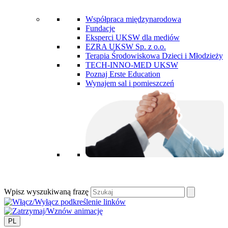
Współpraca międzynarodowa
Fundacje
Eksperci UKSW dla mediów
EZRA UKSW Sp. z o.o.
Terapia Środowiskowa Dzieci i Młodzieży
TECH-INNO-MED UKSW
Poznaj Erste Education
Wynajem sal i pomieszczeń
Wpisz wyszukiwaną frazę
PL