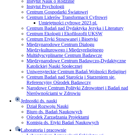
Instytut Nauk o Rodzinie
Instytut Psychologii
Centrum Gospodarki Światowej
Centrum Liderów Transformacji Cyfrowej
Umiejętności cyfrowe 2023 pl.
Centrum Badań nad Dydaktyką Języka i Literatury
Centrum Ekologii i Ekofilozofii UKSW
Centrum Etyki Stosowanej i Bioetyki
Międzynarodowe Centrum Dialogu
Międzykulturowego i Międzyreligijnego
Multidyscyplinarne Centrum Badawcze
Międzynarodowe Centrum Badawczo-Dydaktyczne
Katolickiej Nauki Społecznej
Uniwersyteckie Centrum Badań Wolności Religijnej
Centrum Badań nad Starością i Starzeniem się.
Referencyjny Ośrodek Badawczy
Narodowe Centrum Polityki Zdrowotnej i Badań nad
Nierównościami w Zdrowiu
Jednostki ds. nauki
Dział Rozwoju Nauki
Biuro ds. Badań Naukowych
Ośrodek Zarządzania Projektami
Komisja ds. Etyki Badań Naukowych
Laboratoria i pracownie