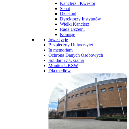
Kanclerz i Kwestor
Senat
Dziekani
Dyrektorzy Instytutów
Wielki Kanclerz
Rada Uczelni
Komisje
Inwestycje
Bezpieczny Uniwersytet
In memoriam
Ochrona Danych Osobowych
Solidarni z Ukrainą
Monitor UKSW
Dla mediów