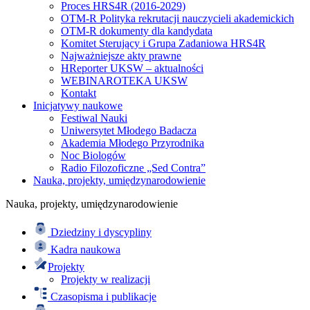
Proces HRS4R (2016-2029)
OTM-R Polityka rekrutacji nauczycieli akademickich
OTM-R dokumenty dla kandydata
Komitet Sterujący i Grupa Zadaniowa HRS4R
Najważniejsze akty prawne
HReporter UKSW – aktualności
WEBINAROTEKA UKSW
Kontakt
Inicjatywy naukowe
Festiwal Nauki
Uniwersytet Młodego Badacza
Akademia Młodego Przyrodnika
Noc Biologów
Radio Filozoficzne „Sed Contra”
Nauka, projekty, umiędzynarodowienie
Nauka, projekty, umiędzynarodowienie
Dziedziny i dyscypliny
Kadra naukowa
Projekty
Projekty w realizacji
Czasopisma i publikacje