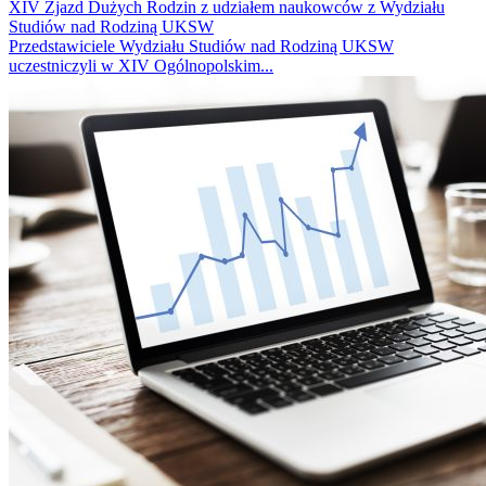
XIV Zjazd Dużych Rodzin z udziałem naukowców z Wydziału
Studiów nad Rodziną UKSW
Przedstawiciele Wydziału Studiów nad Rodziną UKSW
uczestniczyli w XIV Ogólnopolskim...