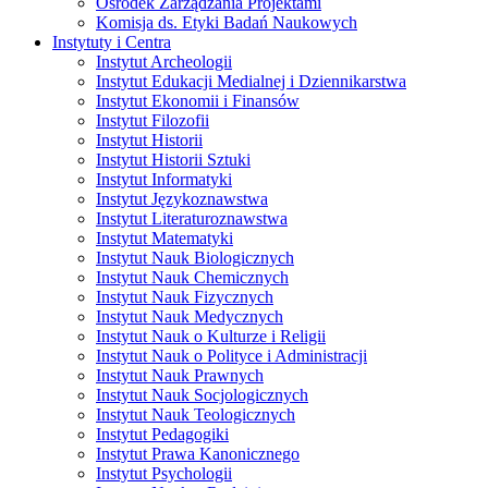
Ośrodek Zarządzania Projektami
Komisja ds. Etyki Badań Naukowych
Instytuty i Centra
Instytut Archeologii
Instytut Edukacji Medialnej i Dziennikarstwa
Instytut Ekonomii i Finansów
Instytut Filozofii
Instytut Historii
Instytut Historii Sztuki
Instytut Informatyki
Instytut Językoznawstwa
Instytut Literaturoznawstwa
Instytut Matematyki
Instytut Nauk Biologicznych
Instytut Nauk Chemicznych
Instytut Nauk Fizycznych
Instytut Nauk Medycznych
Instytut Nauk o Kulturze i Religii
Instytut Nauk o Polityce i Administracji
Instytut Nauk Prawnych
Instytut Nauk Socjologicznych
Instytut Nauk Teologicznych
Instytut Pedagogiki
Instytut Prawa Kanonicznego
Instytut Psychologii