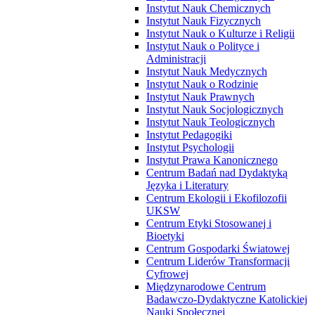
Instytut Nauk Chemicznych
Instytut Nauk Fizycznych
Instytut Nauk o Kulturze i Religii
Instytut Nauk o Polityce i
Administracji
Instytut Nauk Medycznych
Instytut Nauk o Rodzinie
Instytut Nauk Prawnych
Instytut Nauk Socjologicznych
Instytut Nauk Teologicznych
Instytut Pedagogiki
Instytut Psychologii
Instytut Prawa Kanonicznego
Centrum Badań nad Dydaktyką
Języka i Literatury
Centrum Ekologii i Ekofilozofii
UKSW
Centrum Etyki Stosowanej i
Bioetyki
Centrum Gospodarki Światowej
Centrum Liderów Transformacji
Cyfrowej
Międzynarodowe Centrum
Badawczo-Dydaktyczne Katolickiej
Nauki Społecznej