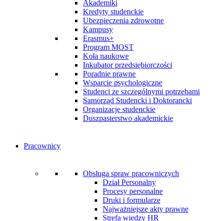
Akademiki
Kredyty studenckie
Ubezpieczenia zdrowotne
Kampusy
Erasmus+
Program MOST
Koła naukowe
Inkubator przedsiębiorczości
Poradnie prawne
Wsparcie psychologiczne
Studenci ze szczególnymi potrzebami
Samorząd Studencki i Doktorancki
Organizacje studenckie
Duszpasterstwo akademickie
Pracownicy
Obsługa spraw pracowniczych
Dział Personalny
Procesy personalne
Druki i formularze
Najważniejsze akty prawne
Strefa wiedzy HR