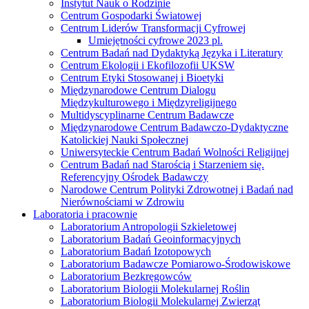
Instytut Nauk o Rodzinie
Centrum Gospodarki Światowej
Centrum Liderów Transformacji Cyfrowej
Umiejętności cyfrowe 2023 pl.
Centrum Badań nad Dydaktyką Języka i Literatury
Centrum Ekologii i Ekofilozofii UKSW
Centrum Etyki Stosowanej i Bioetyki
Międzynarodowe Centrum Dialogu
Międzykulturowego i Międzyreligijnego
Multidyscyplinarne Centrum Badawcze
Międzynarodowe Centrum Badawczo-Dydaktyczne
Katolickiej Nauki Społecznej
Uniwersyteckie Centrum Badań Wolności Religijnej
Centrum Badań nad Starością i Starzeniem się.
Referencyjny Ośrodek Badawczy
Narodowe Centrum Polityki Zdrowotnej i Badań nad
Nierównościami w Zdrowiu
Laboratoria i pracownie
Laboratorium Antropologii Szkieletowej
Laboratorium Badań Geoinformacyjnych
Laboratorium Badań Izotopowych
Laboratorium Badawcze Pomiarowo-Środowiskowe
Laboratorium Bezkręgowców
Laboratorium Biologii Molekularnej Roślin
Laboratorium Biologii Molekularnej Zwierząt