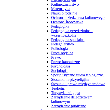
Kulturoznawstwo
Matematyka
Nauki o rodzinie
Ochrona dziedzictwa kulturowego
Ochrona środowiska
Pedagogika
Pedagogika przedszkolna i
wczesnoszkolna
Pedagogika specjalna
Pielęgniarstwo
Politologia
Praca socjalna
Prawo
Prawo kanoniczne
Psychologia
Socjologia
Specjalistyczne studia teologiczne
Stosunki międzyreligijne
Stosunki i prawo międzynarodowe
Teologia
Turystyka religijna
Zarządzanie dziedzictwem
kulturowym
Zarządzanie publiczne