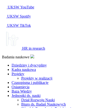
UKSW
YouTube
UKSW
Spotify
UKSW TikTok
HR in research
Badania naukowe
Dziedziny i dyscypliny
Kadra naukowa
Projekty
Projekty w realizacji
Czasopisma i publikacje
Osiągnięcia
Baza Wiedzy
Jednostki ds. nauki
Dział Rozwoju Nauki
Biuro ds. Badań Naukowych