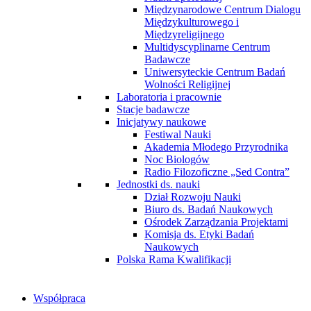
Międzynarodowe Centrum Dialogu
Międzykulturowego i
Międzyreligijnego
Multidyscyplinarne Centrum
Badawcze
Uniwersyteckie Centrum Badań
Wolności Religijnej
Laboratoria i pracownie
Stacje badawcze
Inicjatywy naukowe
Festiwal Nauki
Akademia Młodego Przyrodnika
Noc Biologów
Radio Filozoficzne „Sed Contra”
Jednostki ds. nauki
Dział Rozwoju Nauki
Biuro ds. Badań Naukowych
Ośrodek Zarządzania Projektami
Komisja ds. Etyki Badań
Naukowych
Polska Rama Kwalifikacji
Współpraca