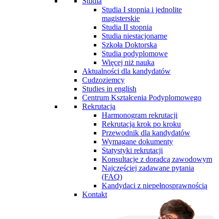
Studia
Studia I stopnia i jednolite
magisterskie
Studia II stopnia
Studia niestacjonarne
Szkoła Doktorska
Studia podyplomowe
Więcej niż nauka
Aktualności dla kandydatów
Cudzoziemcy
Studies in english
Centrum Kształcenia Podyplomowego
Rekrutacja
Harmonogram rekrutacji
Rekrutacja krok po kroku
Przewodnik dla kandydatów
Wymagane dokumenty
Statystyki rekrutacji
Konsultacje z doradcą zawodowym
Najczęściej zadawane pytania
(FAQ)
Kandydaci z niepełnosprawnością
Kontakt