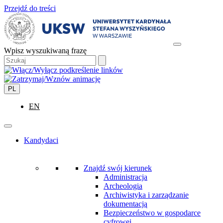
Przejdź do treści
Wpisz wyszukiwaną frazę
PL
EN
Kandydaci
Znajdź swój kierunek
Administracja
Archeologia
Archiwistyka i zarządzanie
dokumentacją
Bezpieczeństwo w gospodarce
cyfrowej