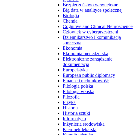
Bezpieczeństwo wewnętrzne
Big data w analityce społecznej
Biologia
Chemia
Cognitive and Clinical Neuroscience
Człowiek w cyberprzestrzeni
Dziennikarstwo i komunikacja
społeczna
Ekonomia
Ekonomia menedżerska
Elektroniczne zarządzanie
dokumentacją
Europeistyka
European public diplomacy
Finanse i rachunkowość
Filologia polska
Filologia włoska
Filozofia
Fizyka
Historia
Historia sztuki
Informatyka
Inżynieria środowiska
Kierunek lekarski
Kognitywistyka