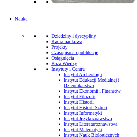
Nauka
Dziedziny i dyscypliny
Kadra naukowa
Projekty
Czasopisma i publikacje
Osiągnięcia
Baza Wiedzy
Instytuty i Centra
Instytut Archeologii
Instytut Edukacji Medialnej i
Dziennikarstwa
Instytut Ekonomii i Finansów
Instytut Filozofii
Instytut Historii
Instytut Historii Sztuki
Instytut Informatyki
Instytut Językoznawstwa
Instytut Literaturoznawstwa
Instytut Matematyki
Instytut Nauk Biologicznych