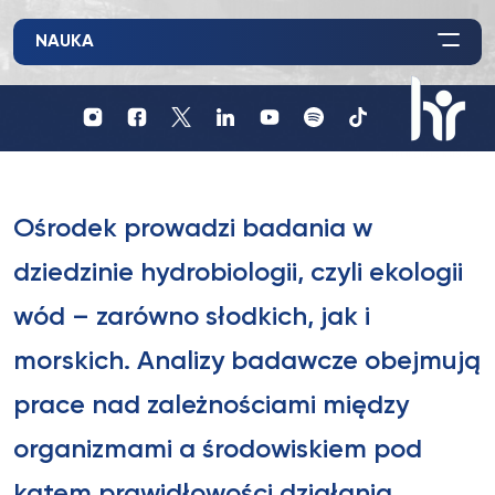
NAUKA
Profil
Profil
Profil
UKSW
UKSW
UKSW
Profil
UKSW
UKSW
UKSW
YouTube
Spotify
TikTok
UKSW
Instagram
Facebook
Twitter
Linkedin
HR
in
research
Ośrodek prowadzi badania w
dziedzinie hydrobiologii, czyli ekologii
wód – zarówno słodkich, jak i
morskich. Analizy badawcze obejmują
prace nad zależnościami między
organizmami a środowiskiem pod
kątem prawidłowości działania