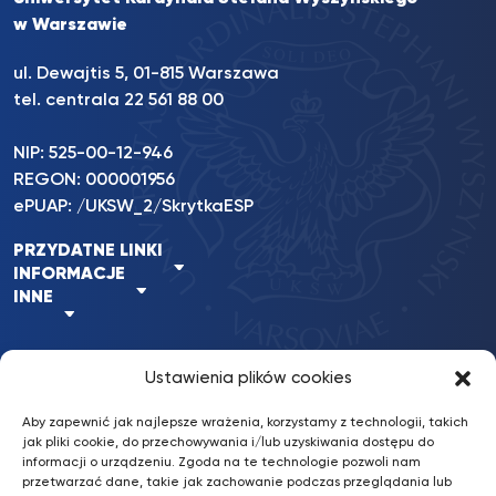
w Warszawie
ul. Dewajtis 5, 01-815 Warszawa
tel. centrala 22 561 88 00
NIP: 525-00-12-946
REGON: 000001956
ePUAP: /UKSW_2/SkrytkaESP
PRZYDATNE LINKI
INFORMACJE
INNE
Ustawienia plików cookies
BKiP
/ © 2022 UKSW. Wszelkie prawa
nFinity.pl
UKSW
zastrzeżone.
Aby zapewnić jak najlepsze wrażenia, korzystamy z technologii, takich
Wykonanie:
jak pliki cookie, do przechowywania i/lub uzyskiwania dostępu do
informacji o urządzeniu. Zgoda na te technologie pozwoli nam
przetwarzać dane, takie jak zachowanie podczas przeglądania lub
Deklaracja dostępności