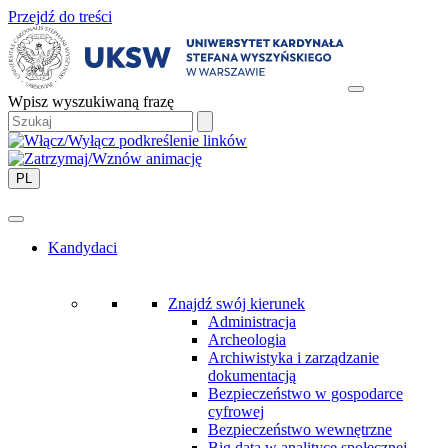
Przejdź do treści
Wpisz wyszukiwaną frazę
PL
Kandydaci
Znajdź swój kierunek
Administracja
Archeologia
Archiwistyka i zarządzanie
dokumentacją
Bezpieczeństwo w gospodarce
cyfrowej
Bezpieczeństwo wewnętrzne
Big data w analityce społecznej