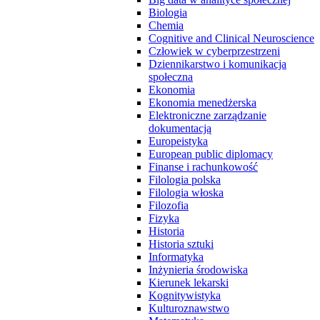
Biologia
Chemia
Cognitive and Clinical Neuroscience
Człowiek w cyberprzestrzeni
Dziennikarstwo i komunikacja
społeczna
Ekonomia
Ekonomia menedżerska
Elektroniczne zarządzanie
dokumentacją
Europeistyka
European public diplomacy
Finanse i rachunkowość
Filologia polska
Filologia włoska
Filozofia
Fizyka
Historia
Historia sztuki
Informatyka
Inżynieria środowiska
Kierunek lekarski
Kognitywistyka
Kulturoznawstwo