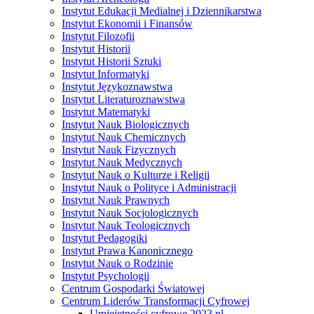
Instytut Edukacji Medialnej i Dziennikarstwa
Instytut Ekonomii i Finansów
Instytut Filozofii
Instytut Historii
Instytut Historii Sztuki
Instytut Informatyki
Instytut Językoznawstwa
Instytut Literaturoznawstwa
Instytut Matematyki
Instytut Nauk Biologicznych
Instytut Nauk Chemicznych
Instytut Nauk Fizycznych
Instytut Nauk Medycznych
Instytut Nauk o Kulturze i Religii
Instytut Nauk o Polityce i Administracji
Instytut Nauk Prawnych
Instytut Nauk Socjologicznych
Instytut Nauk Teologicznych
Instytut Pedagogiki
Instytut Prawa Kanonicznego
Instytut Nauk o Rodzinie
Instytut Psychologii
Centrum Gospodarki Światowej
Centrum Liderów Transformacji Cyfrowej
Umiejętności cyfrowe 2023 pl.