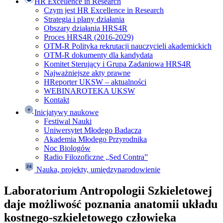
HR Excellence in Research
Czym jest HR Excellence in Research
Strategia i plany działania
Obszary działania HRS4R
Proces HRS4R (2016-2029)
OTM-R Polityka rekrutacji nauczycieli akademickich
OTM-R dokumenty dla kandydata
Komitet Sterujący i Grupa Zadaniowa HRS4R
Najważniejsze akty prawne
HReporter UKSW – aktualności
WEBINAROTEKA UKSW
Kontakt
Inicjatywy naukowe
Festiwal Nauki
Uniwersytet Młodego Badacza
Akademia Młodego Przyrodnika
Noc Biologów
Radio Filozoficzne „Sed Contra”
Nauka, projekty, umiędzynarodowienie
Laboratorium Antropologii Szkieletowej
daje możliwość poznania anatomii układu
kostnego-szkieletowego człowieka