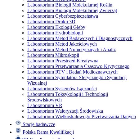
Laboratorium Biologii Molekularnej Roślin
Laboratorium Biologii Molekularnej Zwierząt
Laboratorium Cyberbezpieczeństwa
Laboratorium Druku 3D
Laboratorium Ekologii Gleby
Laboratorium Hydrobiologii
Laboratorium Metod Badawczych i Diagnostycznych
Laboratorium Metod Jakościowych
Laboratorium Metod Numerycznych i Analiz
Laboratorium Mikroskopii
Laboratorium Przestrzeń Kreatywna
Laboratorium Przetwarzania Czasowo-Krytycznego
Laboratorium RTV i Badań Medioznawczych
Laboratorium Symulatora Sferycznego i Symulacji
Wizualnej
Laboratorium Systemów Łączności
Laboratorium Toksykologii i Technologii
Środowiskowych
Laboratorium VR
Laboratorium Waloryzacji Środowiska
Laboratorium Wielkoskalowego Przetwarzania Danych
Stacje badawcze
Polska Rama Kwalifikacji