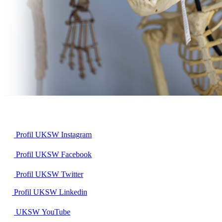
Profil UKSW
Instagram
Profil UKSW
Facebook
Profil UKSW
Twitter
Profil UKSW
Linkedin
UKSW
YouTube