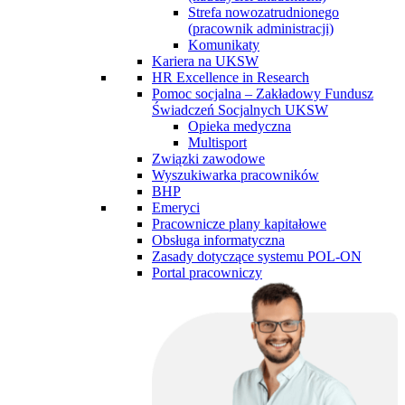
Strefa nowozatrudnionego
(pracownik administracji)
Komunikaty
Kariera na UKSW
HR Excellence in Research
Pomoc socjalna – Zakładowy Fundusz
Świadczeń Socjalnych UKSW
Opieka medyczna
Multisport
Związki zawodowe
Wyszukiwarka pracowników
BHP
Emeryci
Pracownicze plany kapitałowe
Obsługa informatyczna
Zasady dotyczące systemu POL-ON
Portal pracowniczy