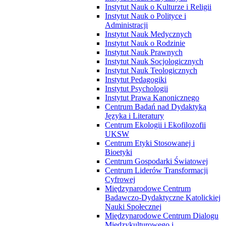
Instytut Nauk o Kulturze i Religii
Instytut Nauk o Polityce i
Administracji
Instytut Nauk Medycznych
Instytut Nauk o Rodzinie
Instytut Nauk Prawnych
Instytut Nauk Socjologicznych
Instytut Nauk Teologicznych
Instytut Pedagogiki
Instytut Psychologii
Instytut Prawa Kanonicznego
Centrum Badań nad Dydaktyką
Języka i Literatury
Centrum Ekologii i Ekofilozofii
UKSW
Centrum Etyki Stosowanej i
Bioetyki
Centrum Gospodarki Światowej
Centrum Liderów Transformacji
Cyfrowej
Międzynarodowe Centrum
Badawczo-Dydaktyczne Katolickiej
Nauki Społecznej
Międzynarodowe Centrum Dialogu
Międzykulturowego i