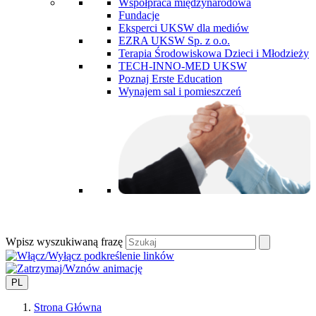
Współpraca międzynarodowa
Fundacje
Eksperci UKSW dla mediów
EZRA UKSW Sp. z o.o.
Terapia Środowiskowa Dzieci i Młodzieży
TECH-INNO-MED UKSW
Poznaj Erste Education
Wynajem sal i pomieszczeń
Wpisz wyszukiwaną frazę
PL
Strona Główna