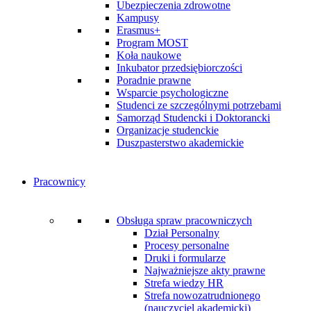
Ubezpieczenia zdrowotne
Kampusy
Erasmus+
Program MOST
Koła naukowe
Inkubator przedsiębiorczości
Poradnie prawne
Wsparcie psychologiczne
Studenci ze szczególnymi potrzebami
Samorząd Studencki i Doktorancki
Organizacje studenckie
Duszpasterstwo akademickie
Pracownicy
Obsługa spraw pracowniczych
Dział Personalny
Procesy personalne
Druki i formularze
Najważniejsze akty prawne
Strefa wiedzy HR
Strefa nowozatrudnionego
(nauczyciel akademicki)