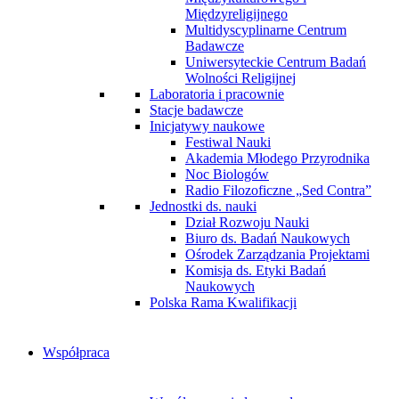
Międzyreligijnego
Multidyscyplinarne Centrum
Badawcze
Uniwersyteckie Centrum Badań
Wolności Religijnej
Laboratoria i pracownie
Stacje badawcze
Inicjatywy naukowe
Festiwal Nauki
Akademia Młodego Przyrodnika
Noc Biologów
Radio Filozoficzne „Sed Contra”
Jednostki ds. nauki
Dział Rozwoju Nauki
Biuro ds. Badań Naukowych
Ośrodek Zarządzania Projektami
Komisja ds. Etyki Badań
Naukowych
Polska Rama Kwalifikacji
Współpraca