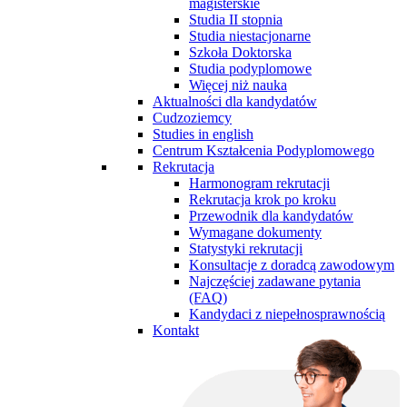
magisterskie
Studia II stopnia
Studia niestacjonarne
Szkoła Doktorska
Studia podyplomowe
Więcej niż nauka
Aktualności dla kandydatów
Cudzoziemcy
Studies in english
Centrum Kształcenia Podyplomowego
Rekrutacja
Harmonogram rekrutacji
Rekrutacja krok po kroku
Przewodnik dla kandydatów
Wymagane dokumenty
Statystyki rekrutacji
Konsultacje z doradcą zawodowym
Najczęściej zadawane pytania
(FAQ)
Kandydaci z niepełnosprawnością
Kontakt