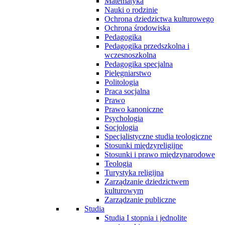
Matematyka
Nauki o rodzinie
Ochrona dziedzictwa kulturowego
Ochrona środowiska
Pedagogika
Pedagogika przedszkolna i
wczesnoszkolna
Pedagogika specjalna
Pielęgniarstwo
Politologia
Praca socjalna
Prawo
Prawo kanoniczne
Psychologia
Socjologia
Specjalistyczne studia teologiczne
Stosunki międzyreligijne
Stosunki i prawo międzynarodowe
Teologia
Turystyka religijna
Zarządzanie dziedzictwem
kulturowym
Zarządzanie publiczne
Studia
Studia I stopnia i jednolite