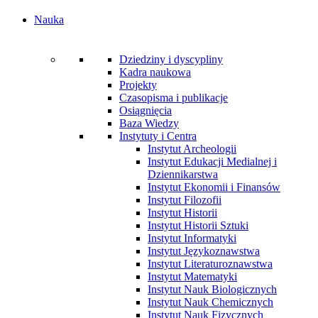
Nauka
Dziedziny i dyscypliny
Kadra naukowa
Projekty
Czasopisma i publikacje
Osiągnięcia
Baza Wiedzy
Instytuty i Centra
Instytut Archeologii
Instytut Edukacji Medialnej i
Dziennikarstwa
Instytut Ekonomii i Finansów
Instytut Filozofii
Instytut Historii
Instytut Historii Sztuki
Instytut Informatyki
Instytut Językoznawstwa
Instytut Literaturoznawstwa
Instytut Matematyki
Instytut Nauk Biologicznych
Instytut Nauk Chemicznych
Instytut Nauk Fizycznych