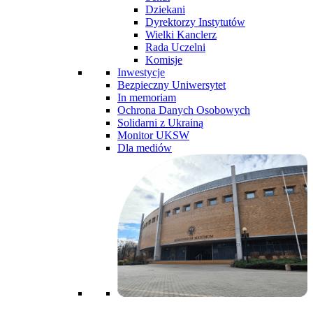
Dziekani
Dyrektorzy Instytutów
Wielki Kanclerz
Rada Uczelni
Komisje
Inwestycje
Bezpieczny Uniwersytet
In memoriam
Ochrona Danych Osobowych
Solidarni z Ukrainą
Monitor UKSW
Dla mediów