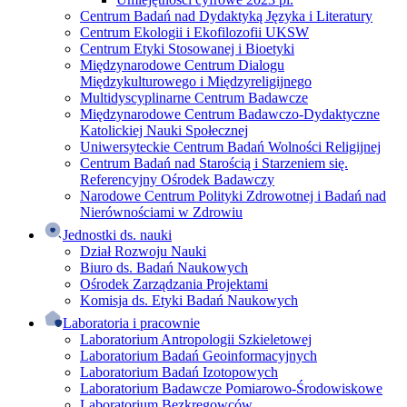
Centrum Badań nad Dydaktyką Języka i Literatury
Centrum Ekologii i Ekofilozofii UKSW
Centrum Etyki Stosowanej i Bioetyki
Międzynarodowe Centrum Dialogu
Międzykulturowego i Międzyreligijnego
Multidyscyplinarne Centrum Badawcze
Międzynarodowe Centrum Badawczo-Dydaktyczne
Katolickiej Nauki Społecznej
Uniwersyteckie Centrum Badań Wolności Religijnej
Centrum Badań nad Starością i Starzeniem się.
Referencyjny Ośrodek Badawczy
Narodowe Centrum Polityki Zdrowotnej i Badań nad
Nierównościami w Zdrowiu
Jednostki ds. nauki
Dział Rozwoju Nauki
Biuro ds. Badań Naukowych
Ośrodek Zarządzania Projektami
Komisja ds. Etyki Badań Naukowych
Laboratoria i pracownie
Laboratorium Antropologii Szkieletowej
Laboratorium Badań Geoinformacyjnych
Laboratorium Badań Izotopowych
Laboratorium Badawcze Pomiarowo-Środowiskowe
Laboratorium Bezkręgowców