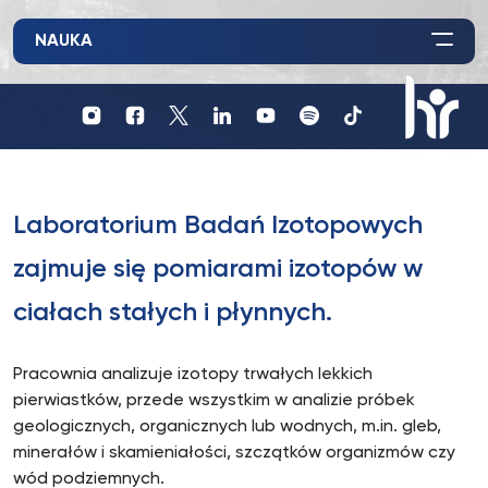
NAUKA
Profil
Profil
Profil
UKSW
UKSW
UKSW
Profil
UKSW
UKSW
UKSW
YouTube
Spotify
TikTok
UKSW
Instagram
Facebook
Twitter
Linkedin
HR
in
research
Laboratorium Badań Izotopowych
zajmuje się pomiarami izotopów w
ciałach stałych i płynnych.
Pracownia analizuje izotopy trwałych lekkich
pierwiastków, przede wszystkim w analizie próbek
geologicznych, organicznych lub wodnych, m.in. gleb,
minerałów i skamieniałości, szczątków organizmów czy
wód podziemnych.