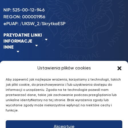
NIP: 525-00-12-946
REGON: 000001956
ePUAP: /UKSW_2/SkrytkaESP
PRZYDATNE LINKI
INFORMACJE
INNE
Ustawienia plików cookies
BKiP
/ © 2022 UKSW. Wszelkie prawa
nFinity.pl
UKSW
zastrzeżone.
Aby zapewnić jak najlepsze wrażenia, korzystamy z technologii, takich
Wykonanie:
jak pliki cookie, do przechowywania i/lub uzyskiwania dostępu do
informacji o urządzeniu. Zgoda na te technologie pozwoli nam
przetwarzać dane, takie jak zachowanie podczas przeglądania lub
Deklaracja dostępności
unikalne identyfikatory na tej stronie. Brak wyrażenia zgody lub
wycofanie zgody może niekorzystnie wpłynąć na niektóre cechy i
Konto bankowe: Erste Bank Polska S.A.
funkcje.
87 1090 2851 0000 0001 2031 4629
Akceptuję