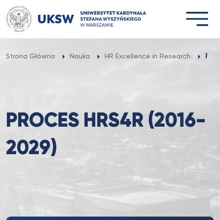
Przejdź
do
treści
Pro
Strona Główna
Nauka
HR Excellence in Research
PROCES HRS4R (2016-
2029)