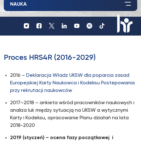
NAUKA
Profil
Profil
Profil
UKSW
UKSW
UKSW
Profil
UKSW
UKSW
UKSW
YouTube
Spotify
TikTok
UKSW
Instagram
Facebook
Twitter
Linkedin
HR
in
research
Proces HRS4R (2016-2029)
2016 –
Deklaracja Władz UKSW dla poparcia zasad
Europejskiej Karty Naukowca i Kodeksu Postepowania
przy rekrutacji naukowców
2017–2018 – ankieta wśród pracowników naukowych i
analiza luk między sytuacją na UKSW a wytycznymi
Karty i Kodeksu, opracowanie Planu działań na lata
2018-2020
2019 (styczeń) – ocena fazy początkowej i